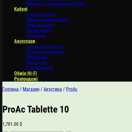
Машини та аксесуари для мийки
Кабелі
Акустичні кабелі
Міжкомпонентні кабелі
Цифрові кабелі
Силові кабелі
Конектори
Аксесуари
Стенди під акустику
Стенди під апаратуру
Віброопори
Навушники
Силові фільтри
Обмін Hi-Fi
Розпродажі
Головна
/
Магазин
/
Акустика
/
ProAc
ProAc Tablette 10
1,781.00
$