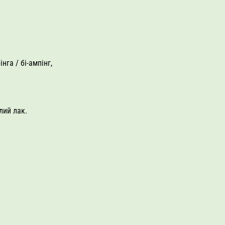
га / бі-ампінг,
лий лак.