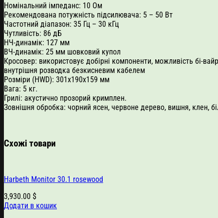
Номінальний імпеданс: 10 Ом
Рекомендована потужність підсилювача: 5 – 50 Вт
Частотний діапазон: 35 Гц – 30 кГц
Чутливість: 86 дБ
НЧ-динамік: 127 мм
ВЧ-динамік: 25 мм шовковий купол
Кросовер: використовує добірні компоненти, можливість бі-вайрін
внутрішня розводка безкисневим кабелем
Розміри (HWD): 301х190х159 мм
Вага: 5 кг.
Грилі: акустично прозорий кримплен.
Зовнішня обробка: чорний ясен, червоне дерево, вишня, клен, бі
Схожі товари
Harbeth Monitor 30.1 rosewood
3,930.00
$
Додати в кошик