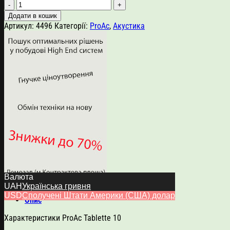
ProAc
Tablette
Додати в кошик
10
Артикул:
4496
Категорії:
ProAc
,
Акустика
кількість
Валюта
UAH
Українська гривня
USD
Сполучені Штати Америки (США) долар
Опис
Характеристики ProAc Tablette 10