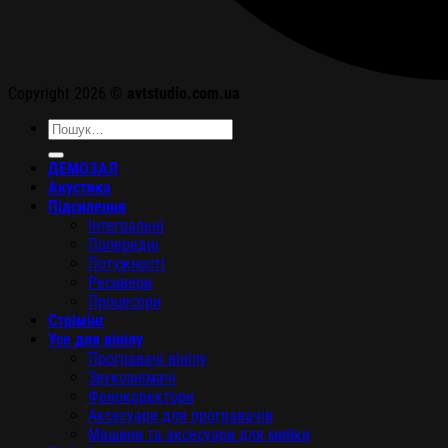
Copyright 2026 ©
avtstudio.com.ua
Шукати:
ДЕМОЗАЛ
Акустика
Підсилення
Інтегральні
Попередні
Потужності
Ресивери
Процесори
Стрімінг
Усе для вінілу
Програвачі вінілу
Звукознімачі
Фонокоректори
Аксесуари для програвачів
Машини та аксесуари для мийки