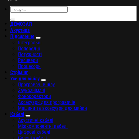
Шукати:
ДЕМОЗАЛ
Акустика
Підсилення
Інтегральні
Попередні
Потужності
Ресивери
Процесори
Стрімінг
Усе для вінілу
Програвачі вінілу
Звукознімачі
Фонокоректори
Аксесуари для програвачів
Машини та аксесуари для мийки
Кабелі
Акустичні кабелі
Міжкомпонентні кабелі
Цифрові кабелі
Силові кабелі