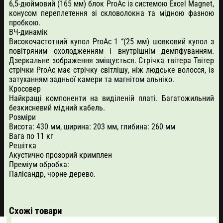
6,5-дюймовий (165 мм) блок ProAc із системою Excel Magnet,
конусом переплетення зі скловолокна та мідною фазною
пробкою.
ВЧ-динамік
Високочастотний купол ProAc 1 “(25 мм) шовковий купол з
повітряним охолодженням і внутрішнім демпфуванням.
Дзеркальне зображення зміщується. Стрічка твітера Твітер
стрічки ProAc має стрічку світлішу, ніж людське волосся, із
затуханням задньої камери та магнітом альніко.
Кросовер
Найкращі компоненти на виділеній платі. Багатожильний
безкисневий мідний кабель.
Розміри
Висота: 430 мм, ширина: 203 мм, глибина: 260 мм
Вага по 11 кг
Решітка
Акустично прозорий кримплен
Преміум обробка:
Палісандр, чорне дерево.
Схожі товари