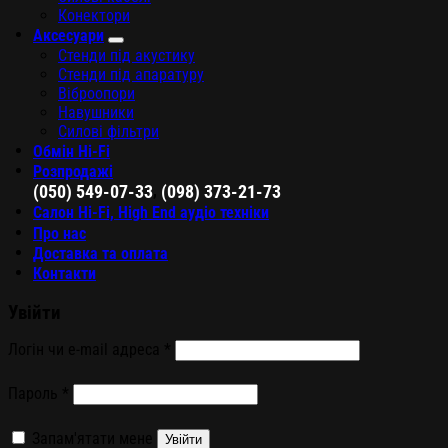
Конектори
Аксесуари
Стенди під акустику
Стенди під апаратуру
Віброопори
Навушники
Силові фільтри
Обмін Hi-Fi
Розпродажі
,
(050) 549-07-33
(098) 373-21-73
Салон Hi-Fi, High End аудіо техніки
Про нас
Доставка та оплата
Контакти
Увійти
Логін чи e-mail адреса
*
Пароль
*
Запам'ятати мене
Увійти