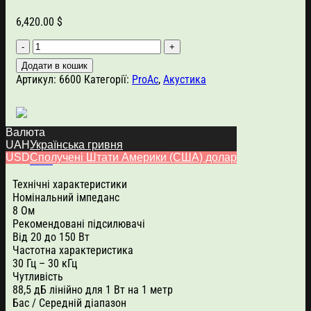
6,420.00
$
ProAc
Response
Додати в кошик
D2R
Артикул:
6600
Категорії:
ProAc
,
Акустика
Rosewood,
Ebony
кількість
Валюта
UAH
Українська гривня
USD
Сполучені Штати Америки (США) долар
Опис
Технічні характеристики
Номінальний імпеданс
8 Ом
Рекомендовані підсилювачі
Від 20 до 150 Вт
Частотна характеристика
30 Гц – 30 кГц
Чутливість
88,5 дБ лінійно для 1 Вт на 1 метр
Бас / Середній діапазон