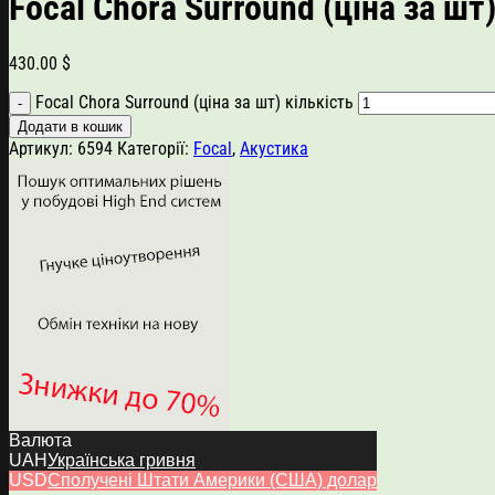
Focal Chora Surround (ціна за шт
430.00
$
Focal Chora Surround (ціна за шт) кількість
Додати в кошик
Артикул:
6594
Категорії:
Focal
,
Акустика
Валюта
UAH
Українська гривня
USD
Сполучені Штати Америки (США) долар