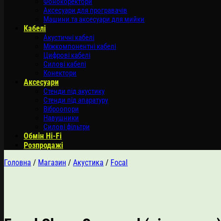
Фонокоректори
Аксесуари для програвачів
Машини та аксесуари для мийки
Кабелі
Акустичні кабелі
Міжкомпонентні кабелі
Цифрові кабелі
Силові кабелі
Конектори
Аксесуари
Стенди під акустику
Стенди під апаратуру
Віброопори
Навушники
Силові фільтри
Обмін Hi-Fi
Розпродажі
Головна
/
Магазин
/
Акустика
/
Focal