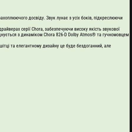
захоплюючого досвіду. Звук лунає з усіх боків, підкреслюючи
 драйверах серії Chora, забезпечуючи високу якість звукової
єднується з динаміком Chora 826-D Dolby Atmos® та гучномовцем
шітці та елегантному дизайну це буде бездоганний, але