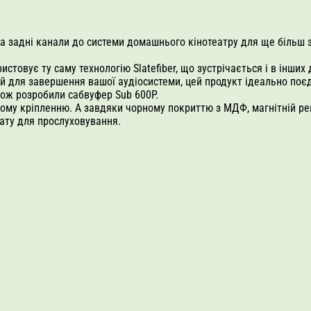
та задні канали до системи домашнього кінотеатру для ще більш 
истовує ту саму технологію Slatefiber, що зустрічається і в інших
ний для завершення вашої аудіосистеми, цей продукт ідеально по
акож розробили сабвуфер Sub 600P.
ному кріпленню. А завдяки чорному покриттю з МДФ, магнітній ре
ату для прослуховування.