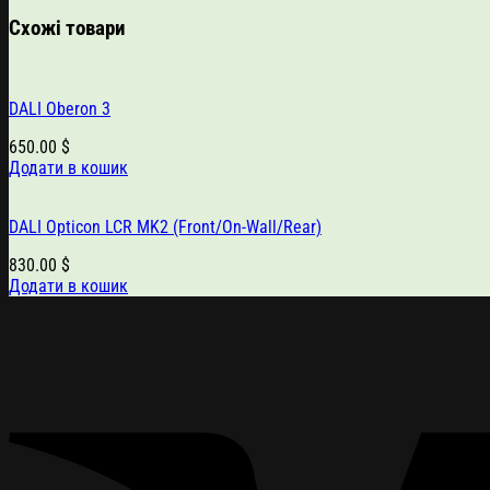
Схожі товари
DALI Oberon 3
650.00
$
Додати в кошик
DALI Opticon LCR MK2 (Front/On-Wall/Rear)
830.00
$
Додати в кошик