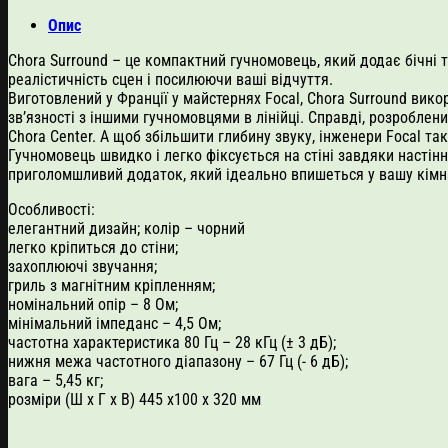
Опис
Chora Surround – це компактний гучномовець, який додає бічні 
реалістичність сцен і посилюючи ваші відчуття.
Виготовлений у Франції у майстернях Focal, Chora Surround викор
зв’язності з іншими гучномовцями в лінійці. Справді, розробле
Chora Center. А щоб збільшити глибину звуку, інженери Focal т
Гучномовець швидко і легко фіксується на стіні завдяки настін
приголомшливий додаток, який ідеально впишеться у вашу кімн
Особливості:
елегантний дизайн; колір – чорний
легко кріпиться до стіни;
захоплюючі звучання;
гриль з магнітним кріпленням;
номінальний опір – 8 Ом;
мінімальний імпеданс – 4,5 Ом;
частотна характеристика 80 Гц – 28 кГц (± 3 дБ);
нижня межа частотного діапазону – 67 Гц (- 6 дБ);
вага – 5,45 кг;
розміри (Ш х Г х В) 445 x100 x 320 мм