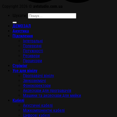
Copyright 2026 ©
avtstudio.com.ua
Шукати:
ДЕМОЗАЛ
Акустика
Підсилення
Інтегральні
Попередні
Потужності
Ресивери
Процесори
Стрімінг
Усе для вінілу
Програвачі вінілу
Звукознімачі
Фонокоректори
Аксесуари для програвачів
Машини та аксесуари для мийки
Кабелі
Акустичні кабелі
Міжкомпонентні кабелі
Цифрові кабелі