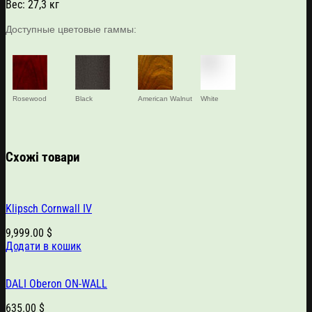
Вес: 27,3 кг
Доступные цветовые гаммы:
Rosewood
Black
American Walnut
White
Схожі товари
Klipsch Cornwall IV
9,999.00
$
Додати в кошик
DALI Oberon ON-WALL
635.00
$