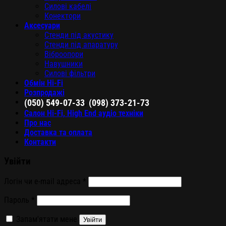
Силові кабелі
Конектори
Аксесуари
Стенди під акустику
Стенди під апаратуру
Віброопори
Навушники
Силові фільтри
Обмін Hi-Fi
Розпродажі
,
(050) 549-07-33
(098) 373-21-73
Салон Hi-Fi, High End аудіо техніки
Про нас
Доставка та оплата
Контакти
Увійти
Логін чи e-mail адреса
*
Пароль
*
Запам'ятати мене
Увійти