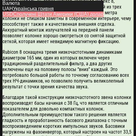
Топовая модель АС серии Rubicon, имеющая индекс 8,
Валюта
оснащена усиленной басовой секцией, состоящей из трех
UAH
Українська гривня
динамиков. При высоте корпуса немногим более метра
USD
Сполучені Штати Америки (США) долар
колонки не слишком заметны в современном интерьере, чему
способствует также и качественная внешняя отделка.
Аккуратный монтаж излучателей на передней панели
позволяет колонке хорошо смотреться со снятой защитной
сеткой, которая имеет невидимую магнитную фиксацию.
Rubicon 8 оснащена тремя низкочастотными динамиками
диаметром 165 мм, один из которых включен через
традиционный разделительный фильтр, а два других
включены еще на половину полосы “вниз” каждый. Это
потребовало большой работы по точному согласованию всех
трех НЧ-динамиков, но позволило получить великолепный
результат с точки зрения качества звука.
Благодаря такой конструкции низкочастотного звена колонки
воспроизводят басы начиная с 38 Гц, что является отличным
показателем для довольно компактных колонок.
Дополнительным преимуществом такого решения является
гладкость и проработанность басового диапазона с точным
воспроизведением коротких импульсных звуков. Басовики
нагружены на фазоинвертор, который настроен на частот 33,5