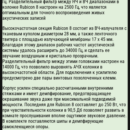
Гц. Разделительный фильтр между НЧ и ВЧ диапазонами в
колонке Rubicon 8 настроен на 2500 Гц, что является
оптимальным для точного воспроизведения живых
акустических записей
Высокочастотная секция Rubicon 8 состоит из ВЧ-излучателя с
тканевым куполом диаметром 28 мм, а также ленточного
твитера с площадью излучающей мембраны 17 х 45 мм.
Благодаря этому диапазон рабочих частот акустической
системы удалось расширить до 34000 Гц, и сделать ее
звучание воздушным и кристально прозрачным.
Разделительный фильтр между этими головками настроен на
14000 Гц, что позволило выровнять АЧХ колонки в
высокочастотной области. Для подключения к усилителю
предусмотрено две пары винтовых позолоченных клемм.
Корпус усилен специально рассчитанными внутренними
стяжками и имеет демпфирование, предотвращающее
окрашивание звука даже при максимальной подводимой
мощности. Последняя для Rubicon 8 составляет до 250 Вт, что
при чувствительности колонки в 90,5 Дб позволяет развить в
комнате прослушивания вполне ощутимое звуковое давление.
В комплекте поставляются шипы и демпфирующие
самоклеющиеся опоры.