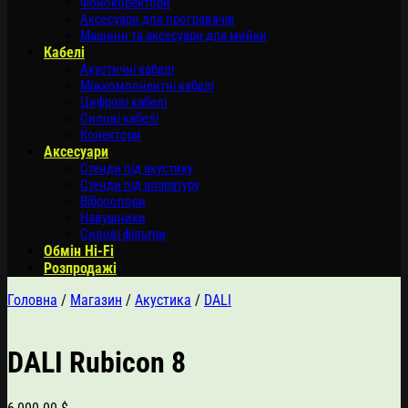
Фонокоректори
Аксесуари для програвачів
Машини та аксесуари для мийки
Кабелі
Акустичні кабелі
Міжкомпонентні кабелі
Цифрові кабелі
Силові кабелі
Конектори
Аксесуари
Стенди під акустику
Стенди під апаратуру
Віброопори
Навушники
Силові фільтри
Обмін Hi-Fi
Розпродажі
Головна
/
Магазин
/
Акустика
/
DALI
DALI Rubicon 8