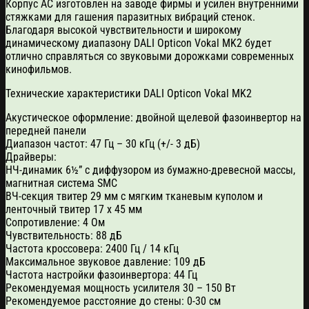
Корпус АС изготовлен на заводе фирмы и усилен внутренними
стяжками для гашения паразитных вибраций стенок.
Благодаря высокой чувствительности и широкому
динамическому диапазону DALI Opticon Vokal MK2 будет
отлично справляться со звуковыми дорожками современных
кинофильмов.
Технические характеристики DALI Opticon Vokal MK2
Акустическое оформление: двойной щелевой фазоинвертор на
передней панели
Диапазон частот: 47 Гц – 30 кГц (+/- 3 дБ)
Драйверы:
НЧ-динамик 6½” с диффузором из бумажно-древесной массы,
магнитная система SMC
ВЧ-секция твитер 29 мм с мягким тканевым куполом и
ленточный твитер 17 х 45 мм
Сопротивление: 4 Ом
Чувствительность: 88 дБ
Частота кроссовера: 2400 Гц / 14 кГц
Максимальное звуковое давление: 109 дБ
Частота настройки фазоинвертора: 44 Гц
Рекомендуемая мощность усилителя 30 – 150 Вт
Рекомендуемое расстояние до стены: 0-30 см