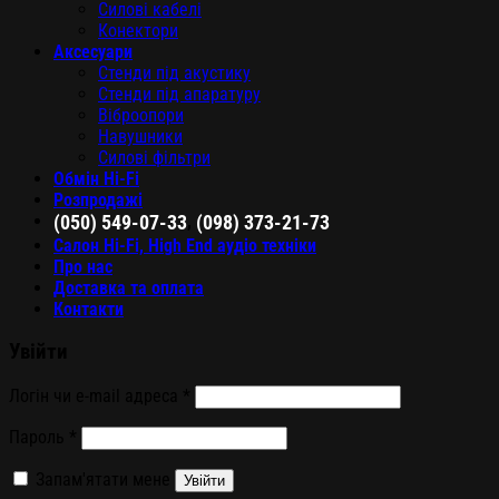
Силові кабелі
Конектори
Аксесуари
Стенди під акустику
Стенди під апаратуру
Віброопори
Навушники
Силові фільтри
Обмін Hi-Fi
Розпродажі
,
(050) 549-07-33
(098) 373-21-73
Салон Hi-Fi, High End аудіо техніки
Про нас
Доставка та оплата
Контакти
Увійти
Логін чи e-mail адреса
*
Пароль
*
Запам'ятати мене
Увійти