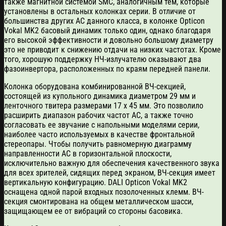
также магнитной системой SMC, аналогичным тем, которые
установлены в остальных колонках серии. В отличие от
большинства других АС данного класса, в колонке Opticon
Vokal MK2 басовый динамик только один, однако благодаря
его высокой эффективности и довольно большому диаметру
это не приводит к снижению отдачи на низких частотах. Кроме
того, хорошую поддержку НЧ-излучателю оказывают два
фазоинвертора, расположенных по краям передней панели.
Колонка оборудована комбинированной ВЧ-секцией,
состоящей из купольного динамика диаметром 29 мм и
ленточного твитера размерами 17 х 45 мм. Это позволило
расширить диапазон рабочих частот АС, а также точно
согласовать ее звучание с напольными моделями серии,
наиболее часто используемых в качестве фронтальной
стереопары. Чтобы получить равномерную диаграмму
направленности АС в горизонтальной плоскости,
исключительно важную для обеспечения качественного звука
для всех зрителей, сидящих перед экраном, ВЧ-секция имеет
вертикальную конфигурацию. DALI Opticon Vokal MK2
оснащена одной парой входных позолоченных клемм. ВЧ-
секция смонтирована на общем металлическом шасси,
защищающем ее от вибраций со стороны басовика.