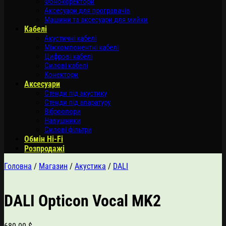
Фонокоректори
Аксесуари для програвачів
Машини та аксесуари для мийки
Кабелі
Акустичні кабелі
Міжкомпонентні кабелі
Цифрові кабелі
Силові кабелі
Конектори
Аксесуари
Стенди під акустику
Стенди під апаратуру
Віброопори
Навушники
Силові фільтри
Обмін Hi-Fi
Розпродажі
Головна
/
Магазин
/
Акустика
/
DALI
DALI Opticon Vocal MK2