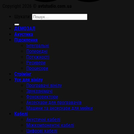
Copyright 2026 ©
avtstudio.com.ua
Шукати:
ДЕМОЗАЛ
Акустика
Підсилення
Інтегральні
Попередні
Потужності
Ресивери
Процесори
Стрімінг
Усе для вінілу
Програвачі вінілу
Звукознімачі
Фонокоректори
Аксесуари для програвачів
Машини та аксесуари для мийки
Кабелі
Акустичні кабелі
Міжкомпонентні кабелі
Цифрові кабелі