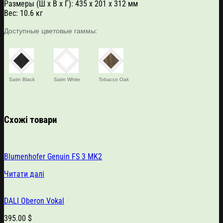
Размеры (Ш х В х Г): 435 х 201 х 312 мм
Вес: 10.6 кг
Доступные цветовые гаммы:
Satin Black
Satin White
Tobacco Oak
Схожі товари
Blumenhofer Genuin FS 3 MK2
Читати далі
DALI Oberon Vokal
395.00
$