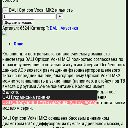
680.00
$
DALI Opticon Vocal MK2 кількість
Додати в кошик
Артикул:
6524
Категорії:
DALI
,
Акустика
Опис
Колонка для центрального канала системы домашнего
кинотеатра DALI Opticon Vokal MK2 полностью согласована по
характеру звучания с остальной акустикой серии. Особенность
данных АС является размещение фазоинверторов щелевого
типа на передней панели, благодаря чему Opticon Vokal MK2
можно устанавливать в узкие ниши (например, в стойку под ТВ
вместе с другими AV-компонентами). Колонка имеет
сравнительно небольшие габариты, так что найти для нее
Валюта
подходящее место не составит труда. С точки зрения
UAH
Українська гривня
вариантов отделки данная АС также соответствует остальным
USD
Сполучені Штати Америки (США) долар
моделям серии.
DALI Opticon Vokal MK2 оснащена басовым динамиком
диаметром 6½” с диффузором из бумаги и древесной массы, а