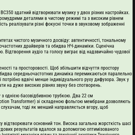
BC350 здатний відтворювати музику у двох різних настройках.
итромудрими деталями в чистому режимі та з високим рівнем
сть реалізувати різні фокусні точки в звуковому зображенні
итетах чистого музичного досвіду: автентичності, тональному
ньочастотних драйверів та обидва НЧ-динаміки. Сценічна
. Відтворення аудіо та голосу виграє від надзвичайно чудової
ності та просторовості. Щоб збільшити відчуття простору
мі обидва середньочастотних динаміка перемикаються паралельно
і потрібно вдвічі менше індивідуального руху дифузора. Звук у
и на дуже високих рівнях звуку без спотворень.
у з однією басовідбивною трубкою. Два 22 см
Motion Transformer) зі складеною фольгою мембрани дозволяють
 слухачам, тоді як менший направляється вгору, щоб
у відтворювати основний тон. Висока загальна жорсткість шасі
чудових результатів вдалося за допомогою оптимізованого
Інституті механіки рідин та технічної акустики Технічного