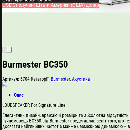
USD
Сполучені Штати Америки (США) долар
Burmester BC350
Артикул:
6704
Категорії:
Burmester
,
Акустика
Опис
LOUDSPEAKER For Signature Line
Елегантний дизайн, вражаючі розміри та абсолютна відсутність
Гучномовець BC350 від Burmester представляє зеніт того, що 
досягати найглибших частот з майже безмежною динамікою – вс