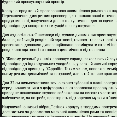
будь-який прослуховуючий простір.
Корпус огороджений фрезерованою алюмінієвою рамою, яка нада
Переключення дискретних кросоверів, які налаштовані в точно 
продуктивності, залученням до психоакустично піднятої сцени 
відповідно до конкретних ситуацій прослуховування.
Для аудіофільської насолоди від музики динамік використовуєть
балансі, найвищій роздільній здатності, точності та спритності
презентація дозволяє диференційовано розміщувати окремі інстр
роздільної здатності та тонкого динамічного відтворення.
У “Живому режимі” динамік пропонує справді захоплюючий звуков
відповідно до індивідуальних уподобань, у верхній частині кор
відповідно до принципу D’Appolito. Таким чином, поверхня мембр
цьому режимі динамічний та потужний, але в той же час вража
Два 32 см низькочастники точно сконструйовані в плані поверхн
середньочастотники з дифузорами зі скловолокна пропонують чу
природне нюансоване звукове зображення на високих частотах. 
забезпечити, за потреби, просторість відтворення музики в “жи
Надзвичайно низькі вібрації стінок корпусу з твердими попере
досягається за допомогою масивної алюмінієвої рами та повніс
конструювання методом скінченних елементів. Це числовий метод,