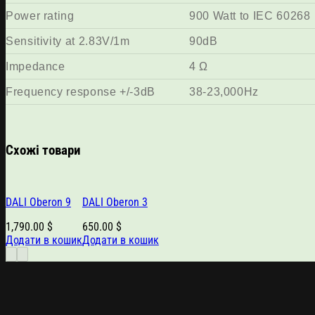
Power rating
900 Watt to IEC 60268
Sensitivity at 2.83V/1m
90dB
Impedance
4 Ω
Frequency response +/-3dB
38-23,000Hz
Схожі товари
DALI Oberon 9
DALI Oberon 3
1,790.00
$
650.00
$
Додати в кошик
Додати в кошик