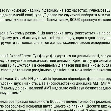
є гучномовцю надійну підтримку на всіх частотах. Гучномовець 
відокремленій конфігурації, дозволяє слухачеві вибирати між х
в режимі живого виконання. Таким чином, BC350 пропонує можливі
ся в “чистому режимі”. Ця настройка звуку фокусується на пріор
. У цьому режимі активуються: твітер спереду, один з двох серед
ументи та голоси, але в той же час захоплює своєю однорідністю
ий “живий” звук. Тут фокус фокусується на динамічності, залуче
пусу активується високочастотний динамік. Крім того, у цій схе
ани збільшується, і в середньому діапазоні при постійному обсяз
є своєю детальною роздільною здатністю та можливістю виконуват
і і маси. Дизайн НЧ-динаміків ідеально відповідає фазоінвертор
довий звук і чіткість. Два високочастотних динаміка AMT (Air 
У цьому до речі, великий AMT надсилає свій звук безпосередньо
вому режимі”.
чними розпірками дозволяють BC350 незвично точно, без резонанс
тю розробленої концепції внутрішнього кріплення. Досягти цих 
 добре відомий в авіаційній та космічній галузі. З цією метою в 