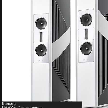
Валюта
UAH
Українська гривня