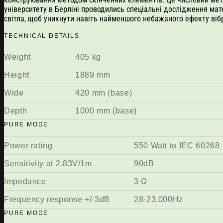
університету в Берліні проводились спеціальні дослідження ма
світла, щоб уникнути навіть найменшого небажаного ефекту вібр
TECHNICAL DETAILS
Weight
405 kg
Height
1889 mm
Wide
420 mm (base)
Depth
1000 mm (base)
PURE MODE
Power rating
550 Watt to IEC 60268
Sensitivity at 2.83V/1m
90dB
Impedance
3 Ω
Frequency response +/-3dB
28-23,000Hz
PURE MODE