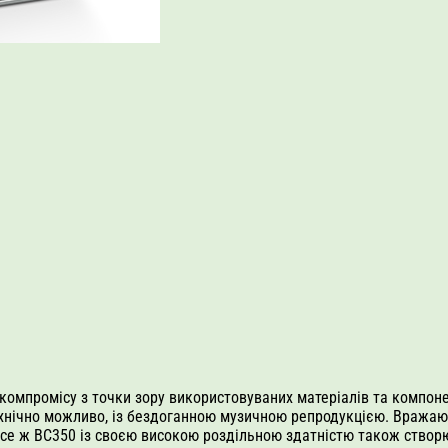
 компромісу з точки зору використовуваних матеріалів та компо
технічно можливо, із бездоганною музичною репродукцією. Вража
е ж BC350 із своєю високою роздільною здатністю також створює