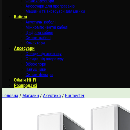
Фонокоректори
Аксесуари для програвачів
Машини та аксесуари для мийки
Кабелі
Акустичні кабелі
Міжкомпонентні кабелі
Цифрові кабелі
Силові кабелі
Конектори
Аксесуари
Стенди під акустику
Стенди під апаратуру
Віброопори
Навушники
Силові фільтри
Обмін Hi-Fi
Розпродажі
Головна
/
Магазин
/
Акустика
/
Burmester