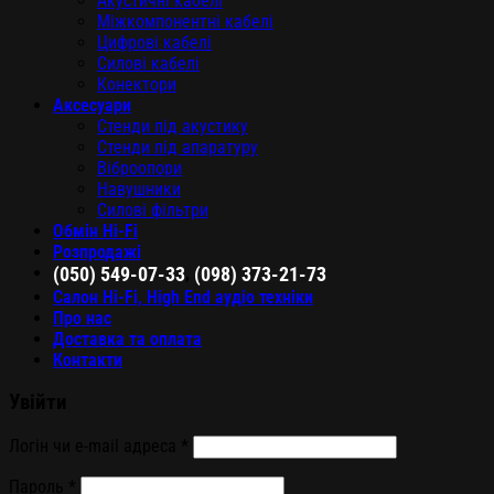
Акустичні кабелі
Міжкомпонентні кабелі
Цифрові кабелі
Силові кабелі
Конектори
Аксесуари
Стенди під акустику
Стенди під апаратуру
Віброопори
Навушники
Силові фільтри
Обмін Hi-Fi
Розпродажі
,
(050) 549-07-33
(098) 373-21-73
Салон Hi-Fi, High End аудіо техніки
Про нас
Доставка та оплата
Контакти
Увійти
Логін чи e-mail адреса
*
Пароль
*