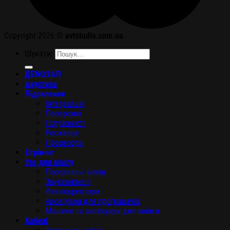
Copyright 2026 ©
avtstudio.com.ua
Шукати:
ДЕМОЗАЛ
Акустика
Підсилення
Інтегральні
Попередні
Потужності
Ресивери
Процесори
Стрімінг
Усе для вінілу
Програвачі вінілу
Звукознімачі
Фонокоректори
Аксесуари для програвачів
Машини та аксесуари для мийки
Кабелі