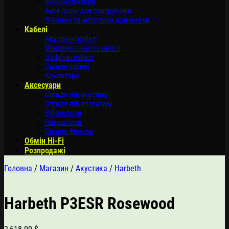
Фонокоректори
Аксесуари для програвачів
Машини та аксесуари для мийки
Кабелі
Акустичні кабелі
Міжкомпонентні кабелі
Цифрові кабелі
Силові кабелі
Конектори
Аксесуари
Стенди під акустику
Стенди під апаратуру
Віброопори
Навушники
Силові фільтри
Обмін Hi-Fi
Розпродажі
Головна
/
Магазин
/
Акустика
/
Harbeth
Harbeth P3ESR Rosewood