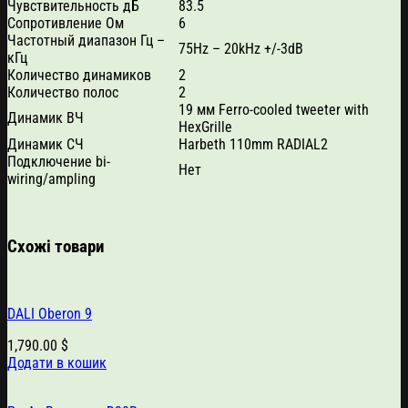
Чувствительность дБ
83.5
Сопротивление Ом
6
Частотный диапазон Гц –
75Hz – 20kHz +/-3dB
кГц
Количество динамиков
2
Количество полос
2
19 мм Ferro-cooled tweeter with
Динамик ВЧ
HexGrille
Динамик СЧ
Harbeth 110mm RADIAL2
Подключение bi-
Нет
wiring/ampling
Схожі товари
DALI Oberon 9
1,790.00
$
Додати в кошик