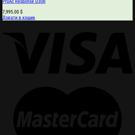
ProAc Response D30R
7,995.00
$
Додати в кошик