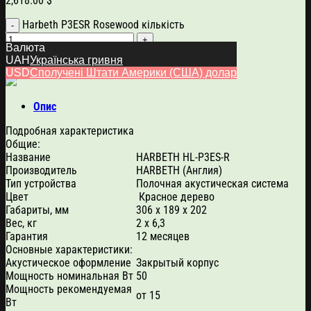
2,618.00
$
Harbeth P3ESR Rosewood кількість
Валюта
Додати в кошик
UAH
Українська гривня
Артикул:
247
Категорії:
Harbeth
,
Акустика
USD
Сполучені Штати Америки (США) долар
Опис
Подробная характеристика
Общие:
Название
HARBETH HL-P3ES-R
Производитель
HARBETH (Англия)
Тип устройства
Полочная акустическая система
Цвет
Красное дерево
Габариты, мм
306 x 189 x 202
Вес, кг
2 х 6,3
Гарантия
12 месяцев
Основные характеристики:
Акустическое оформление
Закрытый корпус
Мощность номинальная Вт
50
Мощность рекомендуемая
от 15
Вт