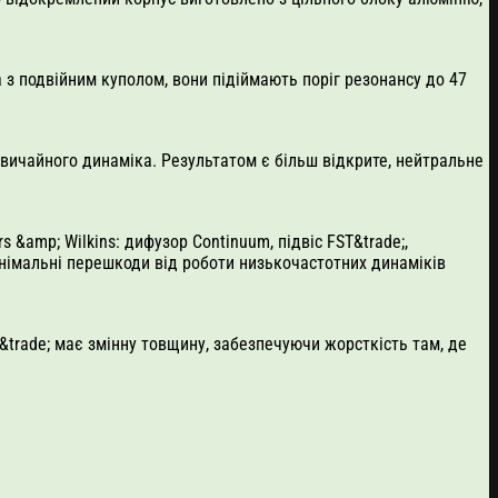
 з подвійним куполом, вони підіймають поріг резонансу до 47
звичайного динаміка. Результатом є більш відкрите, нейтральне
&amp; Wilkins: дифузор Continuum, підвіс FST&trade;,
мінімальні перешкоди від роботи низькочастотних динаміків
trade; має змінну товщину, забезпечуючи жорсткість там, де