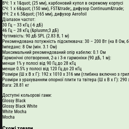
ВЧ: 1 х 1&quot; (25 мм), карбоновий купол в окремому корпусі
СЧ: 1 x 6&quot; (150 мм), FST&trade;, дифузор Continuum&trade;
НЧ: 2 x 6.5&quot; (165 мм), дифузор Aerofoil
Діапазон частот:
30 Гц – 33 кГц (-6 дБ)
46 Гц – 28 кГц (&plusmn;3 дБ)
Чутливість: 90 дБ SPL (2.83 В, 1 м)
Рекомендована потужність підсилювача: 30 – 200 Вт (на 8 Ом, б
Імпеданс: 8 Ом (мін. 3.1 Ом)
Максимальний рекомендований опір кабелю: 0.1 Ом
Гармонічні спотворення, 2-а і 3-я гармоніки (90 дБ, 1 м):
менше 1% у полосі від 90 Гц до 28 кГц
менше 0.5% у полосі від 120 Гц до 20 кГц
Розміри (Ш x В x Г): 192 x 1010 x 316 мм (глибина включно з гр
Розміри з урахуванням опорної плити та твітера (Ш x В x Г): 290 
Вага: 28.81 кг
Доступні кольорові гами:
Glossy Black
Glossy Black White
White Mocha
Mocha
Схожі товари