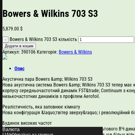
Bowers & Wilkins 703 S3
5,879.00
$
Bowers & Wilkins 703 S3 кількість
Додати в кошик
Артикул:
390106
Категорія:
Bowers & Wilkins
Опис
Акустична пара Bowers &amp; Wilkins 703 S3
Нова акустична система Bowers &amp; Wilkins 703 S3 тепер має 
корпусу середньочастотний динамік FST&trade; Continuum з кону
низькочастотних динаміків з профілем Aerofoil.
Реалістичність, яка заповнює кімнату
Нова конфігурація &laquo;твітер зверху&raquo; і революційний 
Будинок високих частот
Серія 700 оснащена найновішим поколінням культового ВЧ-динам
Валюта
систему навантажувальної трубки, що забезпечує ще більш віль
UAH
Українська гривня