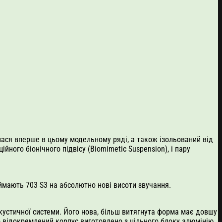
илася вперше в цьому модельному ряді, а також ізольований від
ого біонічного підвісу (Biomimetic Suspension), і пару
іймають 703 S3 на абсолютно нові висоти звучання.
устичної системи. Його нова, більш витягнута форма має довшу
о відокремлений корпус виготовлено з цільного блоку алюмінію,