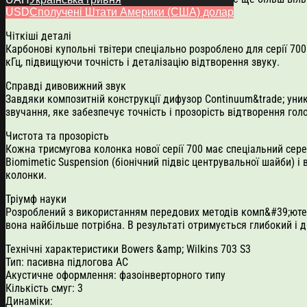
щоб краще протистояти резонансу.
USD
Сполучені Штати Америки (США) долар
Чіткіші деталі
Карбонові купольні твітери спеціально розроблено для серії 70
кГц, підвищуючи точність і деталізацію відтворення звуку.
Справді дивовижний звук
Завдяки композитній конструкції дифузор Continuum&trade; уник
звучання, яке забезпечує точність і прозорість відтворення голо
Чистота та прозорість
Кожна трисмугова колонка нової серії 700 має спеціальний сере
Biomimetic Suspension (біонічний підвіс центрувальної шайби) 
колонки.
Тріумф науки
Розроблений з використанням передових методів комп&#39;ютер
вона найбільше потрібна. В результаті отримується глибокий і 
Технічні характеристики Bowers &amp; Wilkins 703 S3
Тип: пасивна підлогова АС
Акустичне оформлення: фазоінверторного типу
Кількість смуг: 3
Динаміки: