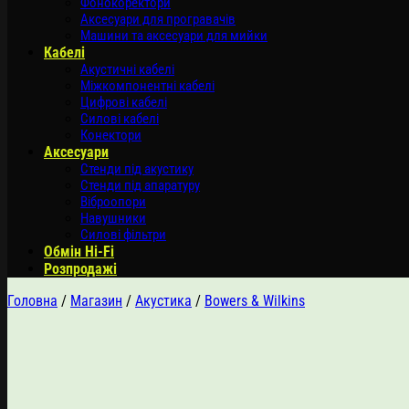
Фонокоректори
Аксесуари для програвачів
Машини та аксесуари для мийки
Кабелі
Акустичні кабелі
Міжкомпонентні кабелі
Цифрові кабелі
Силові кабелі
Конектори
Аксесуари
Стенди під акустику
Стенди під апаратуру
Віброопори
Навушники
Силові фільтри
Обмін Hi-Fi
Розпродажі
Головна
/
Магазин
/
Акустика
/
Bowers & Wilkins