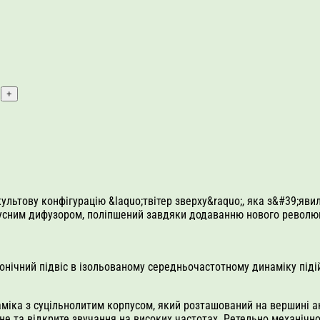
культову конфігурацію &laquo;твітер зверху&raquo;, яка з&#39;яв
сним дифузором, поліпшений завдяки додаванню нового революційн
біонічний підвіс в ізольованому середньочастотному динаміку під
іка з суцільнолитим корпусом, який розташований на вершині ак
не та відкрите звучання на високих частотах. Ретельно механічн