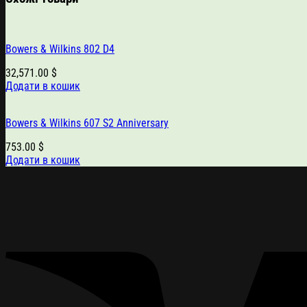
Bowers & Wilkins 802 D4
32,571.00
$
Додати в кошик
Bowers & Wilkins 607 S2 Anniversary
753.00
$
Додати в кошик