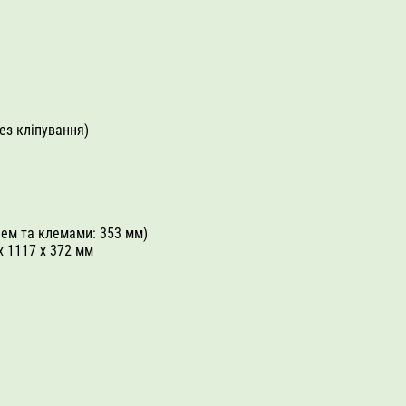
ез кліпування)
илем та клемами: 353 мм)
x 1117 x 372 мм