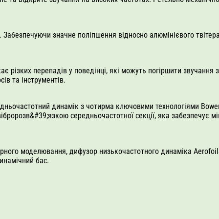
0. Забезпечуючи значне поліпшення відносно алюмінієвого твітера
ає різких перепадів у поведінці, які можуть погіршити звучання 
сів та інструментів.
дньочастотний динамік з чотирма ключовими технологіями Bowers 
і вібророзв&#39;язкою середньочастотної секції, яка забезпечує 
ного моделювання, дифузор низькочастотного динаміка Aerofoil&
динамічний бас.