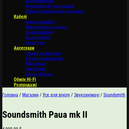
Фонокоректори
Аксесуари для програвачів
Машини та аксесуари для мийки
Кабелі
Акустичні кабелі
Міжкомпонентні кабелі
Цифрові кабелі
Силові кабелі
Конектори
Аксесуари
Стенди під акустику
Стенди під апаратуру
Віброопори
Навушники
Силові фільтри
Обмін Hi-Fi
Розпродажі
Головна
/
Магазин
/
Усе для вінілу
/
Звукознімачі
/
Soundsmith
Soundsmith Paua mk II