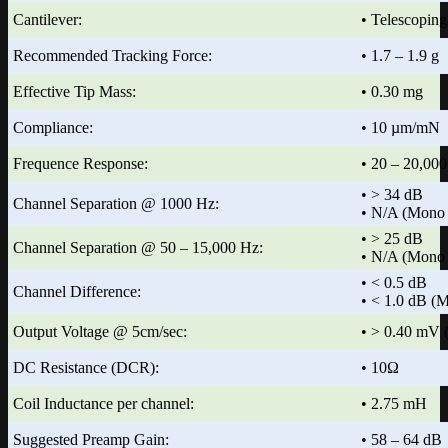
Cantilever:
• Telescopin
Recommended Tracking Force:
• 1.7 – 1.9 g
Effective Tip Mass:
• 0.30 mg
Compliance:
• 10 µm/mN
Frequence Response:
• 20 – 20,00
• > 34 dB
Channel Separation @ 1000 Hz:
• N/A (Mono 
• > 25 dB
Channel Separation @ 50 – 15,000 Hz:
• N/A (Mono 
• < 0.5 dB
Channel Difference:
• < 1.0 dB (
Output Voltage @ 5cm/sec:
• > 0.40 mV
DC Resistance (DCR):
• 10Ω
Coil Inductance per channel:
• 2.75 mH
Suggested Preamp Gain:
• 58 – 64 dB