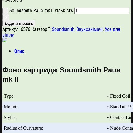
4,000.00
$
Soundsmith Paua mk II кількість
Додати в кошик
Артикул:
6576
Категорії:
Soundsmith
,
Звукознімачі
,
Усе для
вінілу
Опис
Фоно картридж
Soundsmith
Paua
mk II
Type:
• Fixed Coil 
Mount:
• Standard ½
Stylus:
• Contact Li
Radius of Curvature:
• Nude Cont