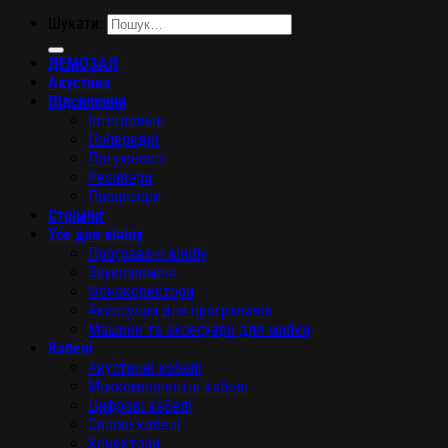
Шукати:
ДЕМОЗАЛ
Акустика
Підсилення
Інтегральні
Попередні
Потужності
Ресивери
Процесори
Стрімінг
Усе для вінілу
Програвачі вінілу
Звукознімачі
Фонокоректори
Аксесуари для програвачів
Машини та аксесуари для мийки
Кабелі
Акустичні кабелі
Міжкомпонентні кабелі
Цифрові кабелі
Силові кабелі
Конектори