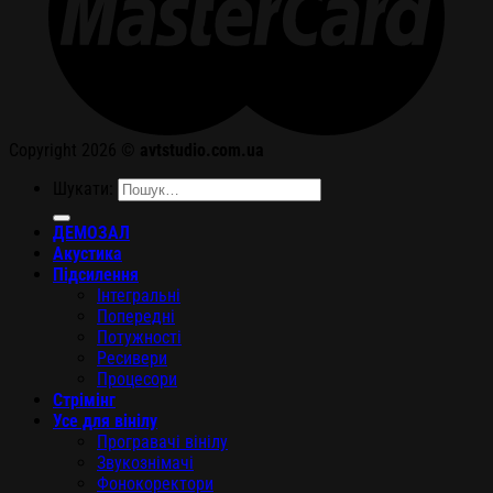
Copyright 2026 ©
avtstudio.com.ua
Шукати:
ДЕМОЗАЛ
Акустика
Підсилення
Інтегральні
Попередні
Потужності
Ресивери
Процесори
Стрімінг
Усе для вінілу
Програвачі вінілу
Звукознімачі
Фонокоректори