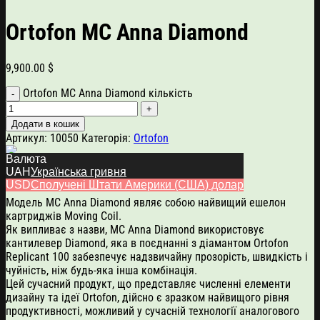
Ortofon MC Anna Diamond
9,900.00
$
Ortofon MC Anna Diamond кількість
Додати в кошик
Артикул:
10050
Категорія:
Ortofon
Валюта
UAH
Українська гривня
Опис
USD
Сполучені Штати Америки (США) долар
Модель MC Anna Diamond являє собою найвищий ешелон
картриджів Moving Coil.
Як випливає з назви, MC Anna Diamond використовує
кантилевер Diamond, яка в поєднанні з діамантом Ortofon
Replicant 100 забезпечує надзвичайну прозорість, швидкість і
чуйність, ніж будь-яка інша комбінація.
Цей сучасний продукт, що представляє численні елементи
дизайну та ідеї Ortofon, дійсно є зразком найвищого рівня
продуктивності, можливий у сучасній технології аналогового