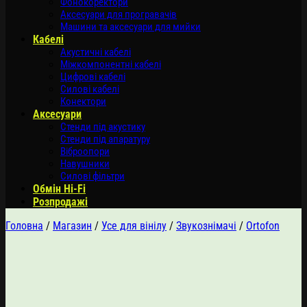
Фонокоректори
Аксесуари для програвачів
Машини та аксесуари для мийки
Кабелі
Акустичні кабелі
Міжкомпонентні кабелі
Цифрові кабелі
Силові кабелі
Конектори
Аксесуари
Стенди під акустику
Стенди під апаратуру
Віброопори
Навушники
Силові фільтри
Обмін Hi-Fi
Розпродажі
Головна
/
Магазин
/
Усе для вінілу
/
Звукознімачі
/
Ortofon