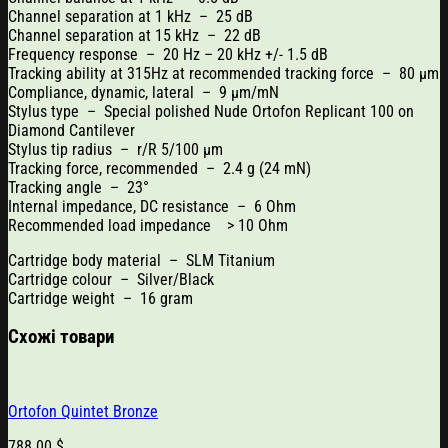
Channel separation at 1 kHz – 25 dB
Channel separation at 15 kHz – 22 dB
Frequency response – 20 Hz – 20 kHz +/- 1.5 dB
Tracking ability at 315Hz at recommended tracking force – 80 µm
Compliance, dynamic, lateral – 9 µm/mN
Stylus type – Special polished Nude Ortofon Replicant 100 on
Diamond Cantilever
Stylus tip radius – r/R 5/100 µm
Tracking force, recommended – 2.4 g (24 mN)
Tracking angle – 23°
Internal impedance, DC resistance – 6 Ohm
Recommended load impedance > 10 Ohm
Cartridge body material – SLM Titanium
Cartridge colour – Silver/Black
Cartridge weight – 16 gram
Схожі товари
Ortofon Quintet Bronze
788.00
$