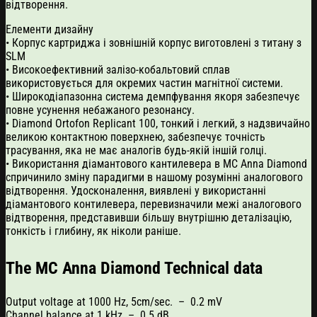
відтворення.
Елементи дизайну
• Корпус картриджа і зовнішній корпус виготовлені з титану з
SLM
• Високоефективний залізо-кобальтовий сплав
використовується для окремих частин магнітної системи.
• Широкодіапазонна система демпфування якоря забезпечує
повне усунення небажаного резонансу.
• Diamond Ortofon Replicant 100, тонкий і легкий, з надзвичайно
великою контактною поверхнею, забезпечує точність
трасування, яка не має аналогів будь-якій іншій голці.
• Використання діамантового кантилевера в MC Anna Diamond
спричинило зміну парадигми в нашому розумінні аналогового
відтворення. Удосконалення, виявлені у використанні
діамантового контилевера, перевизначили межі аналогового
відтворення, представивши більшу внутрішню деталізацію,
тонкість і глибину, як ніколи раніше.
The MC Anna Diamond Technical data
Output voltage at 1000 Hz, 5cm/sec. – 0.2 mV
Channel balance at 1 kHz – 0.5 dB