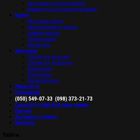
Аксесуари для програвачів
Машини та аксесуари для мийки
Кабелі
Акустичні кабелі
Міжкомпонентні кабелі
Цифрові кабелі
Силові кабелі
Конектори
Аксесуари
Стенди під акустику
Стенди під апаратуру
Віброопори
Навушники
Силові фільтри
Обмін Hi-Fi
Розпродажі
,
(050) 549-07-33
(098) 373-21-73
Салон Hi-Fi, High End аудіо техніки
Про нас
Доставка та оплата
Контакти
Увійти