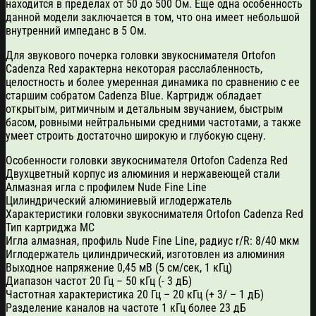
находится в пределах от 50 до 500 Ом. Еще одна особенность
данной модели заключается в том, что она имеет небольшой
внутренний импеданс в 5 Ом.
Для звукового почерка головки звукоснимателя Ortofon
Cadenza Red характерна некоторая расслабленность,
целостность и более умеренная динамика по сравнению с ее
старшим собратом Cadenza Blue. Картридж обладает
открытым, ритмичным и детальным звучанием, быстрым
басом, ровными нейтральными средними частотами, а также
умеет строить достаточно широкую и глубокую сцену.
Особенности головки звукоснимателя Ortofon Cadenza Red
Двухцветный корпус из алюминия и нержавеющей стали
Алмазная игла с профилем Nude Fine Line
Цилиндрический алюминиевый иглодержатель
Характеристики головки звукоснимателя Ortofon Cadenza Red
Тип картриджа MС
Игла алмазная, профиль Nude Fine Line, радиус r/R: 8/40 мкм
Иглодержатель цилиндрический, изготовлен из алюминия
Выходное напряжение 0,45 мВ (5 см/сек, 1 кГц)
Диапазон частот 20 Гц – 50 кГц (- 3 дБ)
Частотная характеристика 20 Гц – 20 кГц (+ 3/ – 1 дБ)
Разделение каналов на частоте 1 кГц более 23 дБ