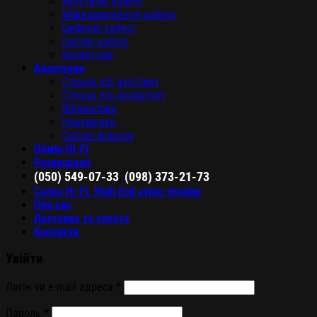
Акустичні кабелі
Міжкомпонентні кабелі
Цифрові кабелі
Силові кабелі
Конектори
Аксесуари
Стенди під акустику
Стенди під апаратуру
Віброопори
Навушники
Силові фільтри
Обмін Hi-Fi
Розпродажі
,
(050) 549-07-33
(098) 373-21-73
Салон Hi-Fi, High End аудіо техніки
Про нас
Доставка та оплата
Контакти
Увійти
Логін чи e-mail адреса
*
Пароль
*