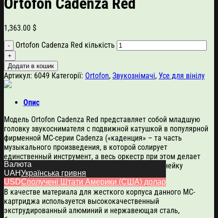
Ortofon Cadenza Red
1,363.00
$
Ortofon Cadenza Red кількість
Додати в кошик
Артикул:
6049
Категорії:
Ortofon
,
Звукознімачі
,
Усе для вінілу
Опис
Модель Ortofon Cadenza Red представляет собой младшую
головку звукоснимателя с подвижной катушкой в популярной
фирменной MC-серии Cadenza («каденция» – та часть
музыкального произведения, в которой солирует
единственный инструмент, а весь оркестр при этом делает
Валюта
паузу). Серия сменила ранее выпускавшуюся линейку
UAH
Українська гривня
Kontrapunkt.
USD
Сполучені Штати Америки (США) долар
В качестве материала для жесткого корпуса данного MC-
картриджа используется высококачественный
экструдированный алюминий и нержавеющая сталь,