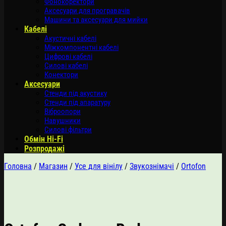
Фонокоректори
Аксесуари для програвачів
Машини та аксесуари для мийки
Кабелі
Акустичні кабелі
Міжкомпонентні кабелі
Цифрові кабелі
Силові кабелі
Конектори
Аксесуари
Стенди під акустику
Стенди під апаратуру
Віброопори
Навушники
Силові фільтри
Обмін Hi-Fi
Розпродажі
Головна
/
Магазин
/
Усе для вінілу
/
Звукознімачі
/
Ortofon