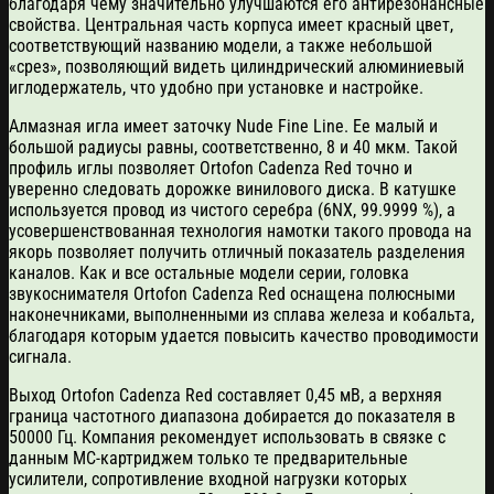
благодаря чему значительно улучшаются его антирезонансные
свойства. Центральная часть корпуса имеет красный цвет,
соответствующий названию модели, а также небольшой
«срез», позволяющий видеть цилиндрический алюминиевый
иглодержатель, что удобно при установке и настройке.
Алмазная игла имеет заточку Nude Fine Line. Ее малый и
большой радиусы равны, соответственно, 8 и 40 мкм. Такой
профиль иглы позволяет Ortofon Cadenza Red точно и
уверенно следовать дорожке винилового диска. В катушке
используется провод из чистого серебра (6NX, 99.9999 %), а
усовершенствованная технология намотки такого провода на
якорь позволяет получить отличный показатель разделения
каналов. Как и все остальные модели серии, головка
звукоснимателя Ortofon Cadenza Red оснащена полюсными
наконечниками, выполненными из сплава железа и кобальта,
благодаря которым удается повысить качество проводимости
сигнала.
Выход Ortofon Cadenza Red составляет 0,45 мВ, а верхняя
граница частотного диапазона добирается до показателя в
50000 Гц. Компания рекомендует использовать в связке с
данным MC-картриджем только те предварительные
усилители, сопротивление входной нагрузки которых