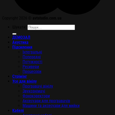
Copyright 2026 ©
avtstudio.com.ua
Шукати:
ДЕМОЗАЛ
Акустика
Підсилення
Інтегральні
Попередні
Потужності
Ресивери
Процесори
Стрімінг
Усе для вінілу
Програвачі вінілу
Звукознімачі
Фонокоректори
Аксесуари для програвачів
Машини та аксесуари для мийки
Кабелі