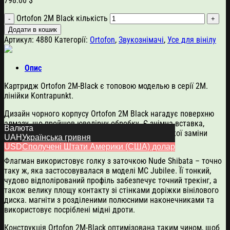
798.00
$
Ortofon 2M Black кількість
Додати в кошик
Артикул:
4880
Категорії:
Ortofon
,
Звукознімачі
,
Усе для вінілу
Опис
Картридж Ortofon 2M-Black є топовою моделью в серії 2M.
лінійки Kontrapunkt.
Дизайн чорного корпусу Ortofon 2M Black нагадує поверхню
алмазу, що пройшов ювелірну обробку. Є знімна вставка,
Валюта
завдяки чому забезпечується можливість швидкої заміни
UAH
Українська гривня
голки.
USD
Сполучені Штати Америки (США) долар
Флагман використовує голку з заточкою Nude Shibata – точно
таку ж, яка застосовувалася в моделі MC Jubilee. Її тонкий,
чудово відполірований профіль забезпечує точний трекінг, а
також велику площу контакту зі стінками доріжки вінілового
диска. магніти з розділеними полюсними наконечниками та
використовує посріблені мідні дроти.
Конструкція Ortofon 2M-Black оптимізована таким чином, щоб