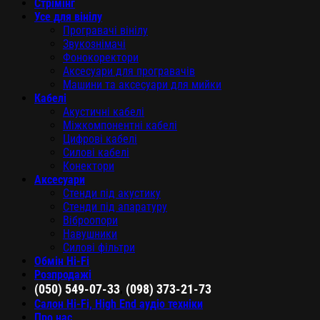
Стрімінг
Усе для вінілу
Програвачі вінілу
Звукознімачі
Фонокоректори
Аксесуари для програвачів
Машини та аксесуари для мийки
Кабелі
Акустичні кабелі
Міжкомпонентні кабелі
Цифрові кабелі
Силові кабелі
Конектори
Аксесуари
Стенди під акустику
Стенди під апаратуру
Віброопори
Навушники
Силові фільтри
Обмін Hi-Fi
Розпродажі
,
(050) 549-07-33
(098) 373-21-73
Салон Hi-Fi, High End аудіо техніки
Про нас