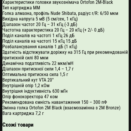
Характеристики головки звукознімача Ortofon 2M-Black
Тип картриджа MM
Голка алмазна, профіль Nude Shibata, радіус r/R: 6/50 мкм
Вихідна напруга 5 мВ (5 см/сек, 1 кГц)
Діапазон частот 20 Гц – 31 кГц (-3 дБ)
Частотна характеристика 20 Гц – 20 кГц (+ 2/- 0 дБ)
Поділ каналів на частоті 1 кГц 26 дБ
Поділ каналів на частоті 15 кГц 15 дБ
Розбалансування каналів 1 дБ (1 кГц)
Здатність відстежувати доріжку на 315 Гц при рекомендованій
притискній силі 80 мкм
Динамічна податливість 22 мкм/мН
Діапазон притискної сили 1,4 – 1,7 г
Оптимальна притискна сила 1,5 г
Вертикальний кут VTA 20°
Внутрішній опір 1,2 кОм
Внутрішня індуктивність 630 мГн
Опір фонокоректора 47 ком
Рекомендована ємність навантаження 150 – 300 пФ
Змінна голка Ortofon 2M Black (взаємозамінна з 2M Bronze)
Вага картриджа 7,2 г
Схожі товари