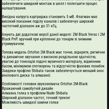
забезпечити швидкий монтаж в шелл і полегшити процес
налаштування.
Вихідна напруга картриджа становить 5 мВ. Флагман має
високий показник поділу каналів і забезпечує широкий
частотний діапазон аж до 31 кГц.
Існують дві додаткові версії даної моделі: 2M Black Verso і 2M
Black PnP. зручний при кріпленні до тонарм зі знімним
утримувачем.
Топова модель Ortofon 2M Black має точне, відкрите, ритмічне
та динамічне звучання з високою роздільною здатністю,
увагою до тонкощів подачі музичного матеріалу, відмінним
басом, мінімумом спотворень та відсутністю фазових похибок
Завдяки профілю Shibata також забезпечується менший знос
вінілового диска та алмазної.
Особливості головки звукознімача Ortofon 2M-Black
Вражаючий самобутній дизайн
Алмазна голка з профілем Nude Shibata
Широкий діапазон частот, точний трекінг
Можливість швидкої заміни голки