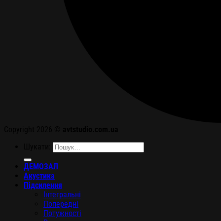
Copyright 2026 ©
avtstudio.com.ua
Шукати:
ДЕМОЗАЛ
Акустика
Підсилення
Інтегральні
Попередні
Потужності