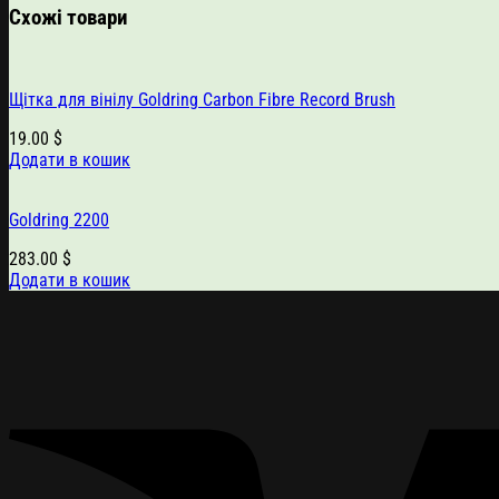
Схожі товари
Щітка для вінілу Goldring Carbon Fibre Record Brush
19.00
$
Додати в кошик
Goldring 2200
283.00
$
Додати в кошик