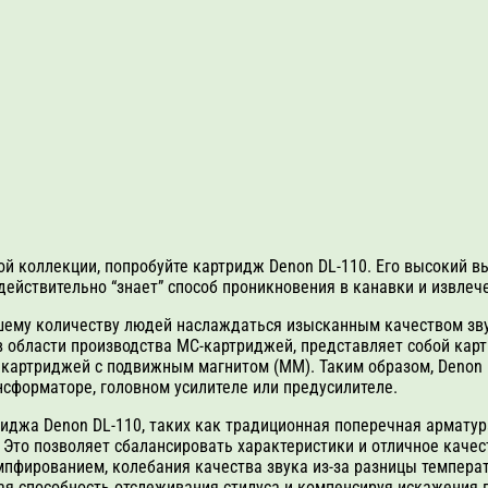
й коллекции, попробуйте картридж Denon DL-110. Его высокий в
ействительно “знает” способ проникновения в канавки и извлеч
шему количеству людей наслаждаться изысканным качеством зву
в области производства MC-картриджей, представляет собой кар
ям картриджей с подвижным магнитом (MM). Таким образом, Deno
сформаторе, головном усилителе или предусилителе.
иджа Denon DL-110, таких как традиционная поперечная арматур
. Это позволяет сбалансировать характеристики и отличное каче
пфированием, колебания качества звука из-за разницы температ
ая способность отслеживания стилуса и компенсируя искажения 