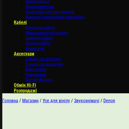
Звукознімачі
Фонокоректори
Аксесуари для програвачів
Машини та аксесуари для мийки
Кабелі
Акустичні кабелі
Міжкомпонентні кабелі
Цифрові кабелі
Силові кабелі
Конектори
Аксесуари
Стенди під акустику
Стенди під апаратуру
Віброопори
Навушники
Силові фільтри
Обмін Hi-Fi
Розпродажі
Головна
/
Магазин
/
Усе для вінілу
/
Звукознімачі
/
Denon