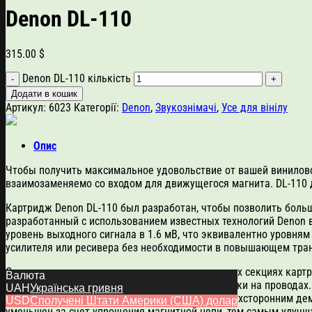
Denon DL-110
315.00
$
Denon DL-110 кількість
Додати в кошик
Артикул:
6023
Категорії:
Denon
,
Звукознімачі
,
Усе для вінілу
Опис
Чтобы получить максимальное удовольствие от вашей винилово
взаимозаменяемо со входом для движущегося магнита. DL-110 д
Картридж Denon DL-110 был разработан, чтобы позволить боль
разработанный с использованием известных технологий Denon 
уровень выходного сигнала в 1.6 мВ, что эквивалентно уровн
усилителя или ресивера без необходимости в повышающем тран
Современные технологии использовались во всех секциях картр
Валюта
центра с одной точкой и использованием подвески на проводах
UAH
Українська гривня
такой оригинальной вибрирующей секцией и двухсторонним дем
USD
Сполучені Штати Америки (США) долар
уменьшен за счет упрощения магнитной цепи, тем самым улучш