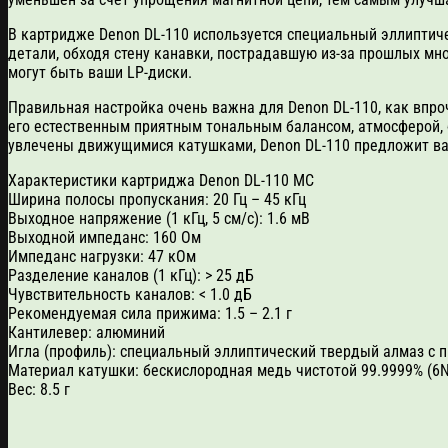
В картридже Denon DL-110 используется специальный эллиптиче
детали, обходя стену канавки, пострадавшую из-за прошлых мн
могут быть ваши LP-диски.
Правильная настройка очень важна для Denon DL-110, как впро
его естественным приятным тональным балансом, атмосферой, 
увлечены движущимися катушками, Denon DL-110 предложит ва
Характеристики картриджа Denon DL-110 MC
Ширина полосы пропускания: 20 Гц – 45 кГц
Выходное напряжение (1 кГц, 5 см/с): 1.6 мВ
Выходной импеданс: 160 Ом
Импеданс нагрузки: 47 кОм
Разделение каналов (1 кГц): > 25 дБ
Чувствительность каналов: < 1.0 дБ
Рекомендуемая сила прижима: 1.5 – 2.1 г
Кантилевер: алюминий
Игла (профиль): специальный эллиптический твердый алмаз с 
Материал катушки: бескислородная медь чистотой 99.9999% (6N
Вес: 8.5 г