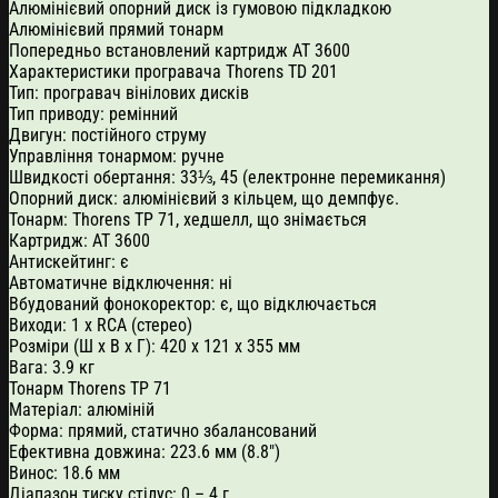
Алюмінієвий опорний диск із гумовою підкладкою
Алюмінієвий прямий тонарм
Попередньо встановлений картридж AT 3600
Характеристики програвача Thorens TD 201
Тип: програвач вінілових дисків
Тип приводу: ремінний
Двигун: постійного струму
Управління тонармом: ручне
Швидкості обертання: 33⅓, 45 (електронне перемикання)
Опорний диск: алюмінієвий з кільцем, що демпфує.
Тонарм: Thorens TP 71, хедшелл, що знімається
Картридж: AT 3600
Антискейтинг: є
Автоматичне відключення: ні
Вбудований фонокоректор: є, що відключається
Виходи: 1 х RCA (стерео)
Розміри (Ш х В х Г): 420 x 121 x 355 мм
Вага: 3.9 кг
Тонарм Thorens TP 71
Матеріал: алюміній
Форма: прямий, статично збалансований
Ефективна довжина: 223.6 мм (8.8″)
Винос: 18.6 мм
Діапазон тиску стілус: 0 – 4 г