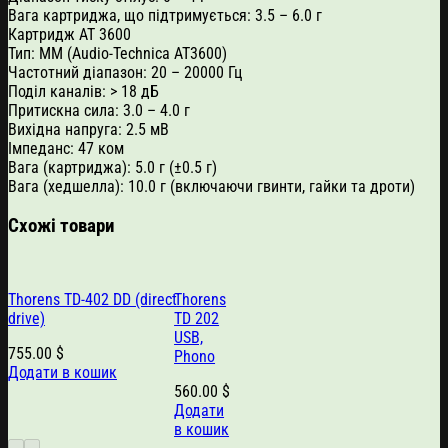
Вага картриджа, що підтримується: 3.5 – 6.0 г
Картридж AT 3600
Тип: MM (Audio-Technica AT3600)
Частотний діапазон: 20 – 20000 Гц
Поділ каналів: > 18 дБ
Притискна сила: 3.0 – 4.0 г
Вихідна напруга: 2.5 мВ
Імпеданс: 47 ком
Вага (картриджа): 5.0 г (±0.5 г)
Вага (хедшелла): 10.0 г (включаючи гвинти, гайки та дроти)
Схожі товари
Thorens TD-402 DD (direct
Thorens
drive)
TD 202
USB,
755.00
$
Phono
Додати в кошик
560.00
$
Додати
в кошик