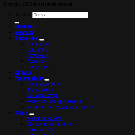
Copyright 2026 ©
avtstudio.com.ua
Шукати:
ДЕМОЗАЛ
Акустика
Підсилення
Інтегральні
Попередні
Потужності
Ресивери
Процесори
Стрімінг
Усе для вінілу
Програвачі вінілу
Звукознімачі
Фонокоректори
Аксесуари для програвачів
Машини та аксесуари для мийки
Кабелі
Акустичні кабелі
Міжкомпонентні кабелі
Цифрові кабелі