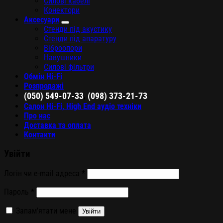
Силові кабелі
Конектори
Аксесуари
Стенди під акустику
Стенди під апаратуру
Віброопори
Навушники
Силові фільтри
Обмін Hi-Fi
Розпродажі
,
(050) 549-07-33
(098) 373-21-73
Салон Hi-Fi, High End аудіо техніки
Про нас
Доставка та оплата
Контакти
Увійти
Логін чи e-mail адреса
*
Пароль
*
Запам'ятати мене
Увійти