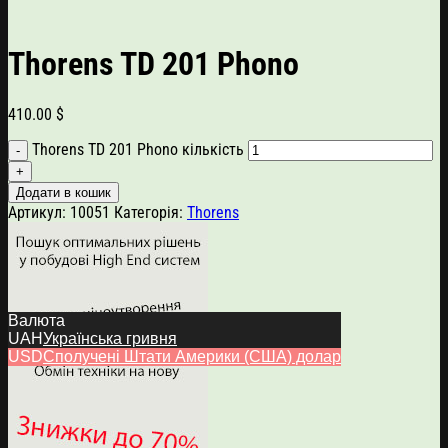
Thorens TD 201 Phono
410.00
$
Thorens TD 201 Phono кількість
Додати в кошик
Артикул:
10051
Категорія:
Thorens
Валюта
UAH
Українська гривня
USD
Сполучені Штати Америки (США) долар