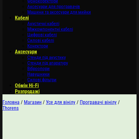
Фонокоректори
Аксесуари для програвачів
Машини та аксесуари для мийки
Кабелі
Акустичні кабелі
Міжкомпонентні кабелі
Цифрові кабелі
Силові кабелі
Конектори
Аксесуари
Стенди під акустику
Стенди під апаратуру
Віброопори
Навушники
Силові фільтри
Обмін Hi-Fi
Розпродажі
Головна
/
Магазин
/
Усе для вінілу
/
Програвачі вінілу
/
Thorens