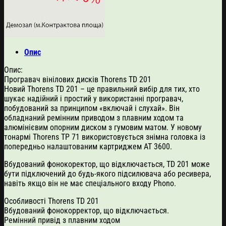
Опис
Опис:
Програвач вінілових дисків Thorens TD 201
Новий Thorens TD 201 – це правильний вибір для тих, хто
шукає надійний і простий у використанні програвач,
побудований за принципом «включай і слухай». Він
обладнаний ремінним приводом з плавним ходом та
алюмінієвим опорним диском з гумовим матом. У новому
тонармі Thorens TP 71 використовується знімна головка із
попередньо налаштованим картриджем AT 3600.
Вбудований фонокоректор, що відключається, TD 201 може
бути підключений до будь-якого підсилювача або ресивера,
навіть якщо він не має спеціального входу Phono.
Особливості Thorens TD 201
Вбудований фонокорректор, що відключається.
Ремінний привід з плавним ходом