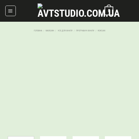
Skip
0
to
content
ГОЛОВНА
/
МАГАЗИН
/
УСЕ ДЛЯ ВІНІЛУ
/
ПРОГРАВАЧІ ВІНІЛУ
/
ROKSAN