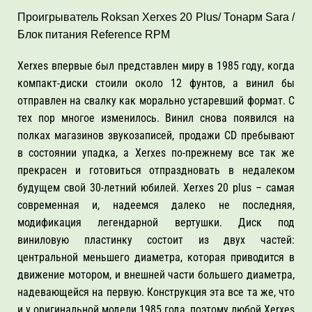
Проигрыватель Roksan Xerxes 20 Plus/ Тонарм Sara /
Блок питания Reference RPM
Xerxes впервые был представлен миру в 1985 году, когда
компакт-диски стоили около 12 фунтов, а винил бы
отправлен на свалку как морально устаревший формат. С
тех пор многое изменилось. Винил снова появился на
полках магазинов звукозаписей, продажи CD пребывают
в состоянии упадка, а Xerxes по-прежнему все так же
прекрасен и готовиться отпраздновать в недалеком
будущем свой 30-летний юбилей. Xerxes 20 plus – самая
современная и, надеемся далеко не последняя,
модификация легендарной вертушки. Диск под
виниловую пластинку состоит из двух частей:
центральной меньшего диаметра, которая приводится в
движение мотором, и внешней части большего диаметра,
надевающейся на первую. Конструкция эта все та же, что
и у оригинальной модели 1985 года, поэтому любой Xerxes