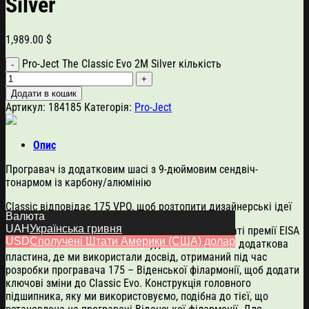
Silver
1,989.00
$
Pro-Ject The Classic Evo 2M Silver кількість
Додати в кошик
Артикул:
184185
Категорія:
Pro-Ject
Опис
Програвач із додатковим шасі з 9-дюймовим сендвіч-
тонармом із карбону/алюмінію
Classic відповідає 175 VPO, щоб розтопити дизайнерські ідеї
Валюта
UAH
Українська гривня
Новий Classic Evo базується на успішному лауреаті премії EISA
USD
Сполучені Штати Америки (США) долар
Pro-Ject The Classic. Головним удосконаленням є додаткова
пластина, де ми використали досвід, отриманий під час
розробки програвача 175 – Віденської філармонії, щоб додати
ключові зміни до Classic Evo. Конструкція головного
підшипника, яку ми використовуємо, подібна до тієї, що