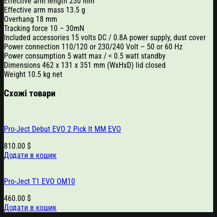
Effective arm length 230 mm
Effective arm mass 13.5 g
Overhang 18 mm
Tracking force 10 – 30mN
Included accessories 15 volts DC / 0.8A power supply, dust cover
Power connection 110/120 or 230/240 Volt – 50 or 60 Hz
Power consumption 5 watt max / < 0.5 watt standby
Dimensions 462 x 131 x 351 mm (WxHxD) lid closed
Weight 10.5 kg net
Схожі товари
Pro-Ject Debut EVO 2 Pick It MM EVO
810.00
$
Додати в кошик
Pro-Ject T1 EVO OM10
460.00
$
Додати в кошик