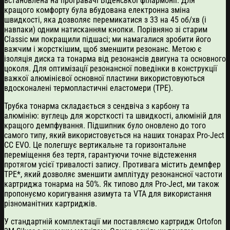
встановлена ​​на програвачі Віденської філармонії. Для
кращого комфорту була вбудована електронна зміна
швидкості, яка дозволяє перемикатися з 33 на 45 об/хв (і
навпаки) одним натисканням кнопки. Порівняно зі старим
Classic ми покращили підшасі; ми намагалися зробити його
важчим і жорсткішим, щоб зменшити резонанс. Метою є
ізоляція диска та тонарма від резонансів двигуна та основного
цоколя. Для оптимізації резонансної поведінки в конструкції
важкої алюмінієвої основної пластини використовуються
вдосконалені термопластичні еластомери (TPE).
Трубка тонарма складається з сендвіча з карбону та
алюмінію: вуглець для жорсткості та швидкості, алюміній для
кращого демпфування. Підшипник було оновлено до того
самого типу, який використовується на наших тонарах Pro-Ject
CC EVO. Це полегшує вертикальне та горизонтальне
переміщення без тертя, гарантуючи точне відстеження
протягом усієї тривалості запису. Противага містить демпфер
TPE*, який дозволяє зменшити амплітуду резонансної частоти
картриджа тонарма на 50%. Як типово для Pro-Ject, ми також
пропонуємо коригування азимута та VTA для використання
різноманітних картриджів.
У стандартній комплектації ми поставляємо картридж Ortofon