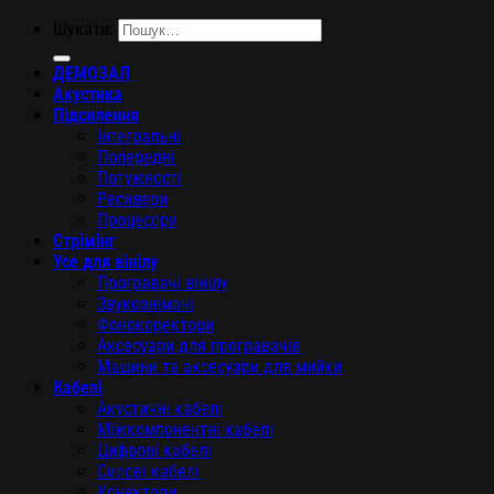
Шукати:
ДЕМОЗАЛ
Акустика
Підсилення
Інтегральні
Попередні
Потужності
Ресивери
Процесори
Стрімінг
Усе для вінілу
Програвачі вінілу
Звукознімачі
Фонокоректори
Аксесуари для програвачів
Машини та аксесуари для мийки
Кабелі
Акустичні кабелі
Міжкомпонентні кабелі
Цифрові кабелі
Силові кабелі
Конектори