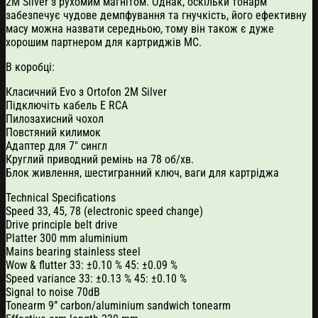
2M Silver з рухомим магнітом. Однак, оскільки тонарм
забезпечує чудове демпфування та гнучкість, його ефективну
масу можна назвати середньою, тому він також є дуже
хорошим партнером для картриджів MC.
В коробці:
Класичний Evo з Ortofon 2M Silver
Підключіть кабель E RCA
Пилозахисний чохол
Повстяний килимок
Адаптер для 7″ сингл
Круглий приводний ремінь на 78 об/хв.
Блок живлення, шестигранний ключ, ваги для картріджа
Technical Specifications
Speed 33, 45, 78 (electronic speed change)
Drive principle belt drive
Platter 300 mm aluminium
Mains bearing stainless steel
Wow & flutter 33: ±0.10 % 45: ±0.09 %
Speed variance 33: ±0.13 % 45: ±0.10 %
Signal to noise 70dB
Tonearm 9” carbon/aluminium sandwich tonearm