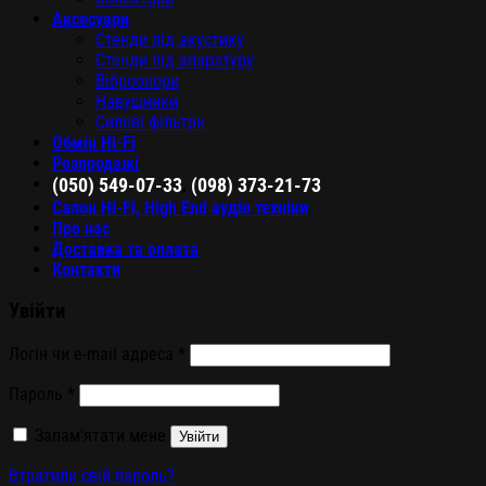
Аксесуари
Стенди під акустику
Стенди під апаратуру
Віброопори
Навушники
Силові фільтри
Обмін Hi-Fi
Розпродажі
,
(050) 549-07-33
(098) 373-21-73
Салон Hi-Fi, High End аудіо техніки
Про нас
Доставка та оплата
Контакти
Увійти
Логін чи e-mail адреса
*
Пароль
*
Запам'ятати мене
Увійти
Втратили свій пароль?