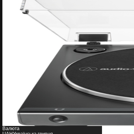
Валюта
UAH
Українська гривня