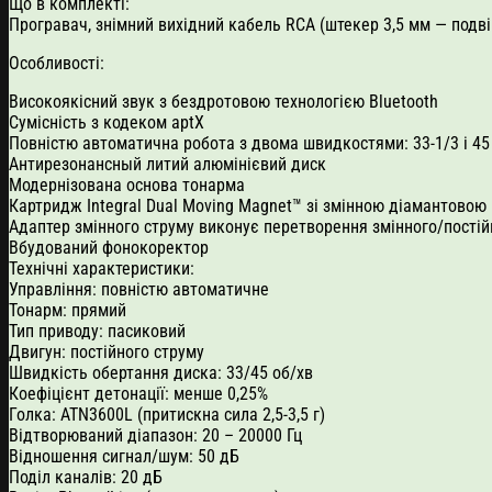
Що в комплекті:
Програвач, знімний вихідний кабель RCA (штекер 3,5 мм — подві
Особливості:
Високоякісний звук з бездротовою технологією Bluetooth
Сумісність з кодеком aptX
Повністю автоматична робота з двома швидкостями: 33-1/3 і 45 
Антирезонансный литий алюмінієвий диск
Модернізована основа тонарма
Картридж Integral Dual Moving Magnet™ зі змінною діамантовою
Адаптер змінного струму виконує перетворення змінного/пості
Вбудований фонокоректор
Технічні характеристики:
Управління: повністю автоматичне
Тонарм: прямий
Тип приводу: пасиковий
Двигун: постійного струму
Швидкість обертання диска: 33/45 об/хв
Коефіцієнт детонації: менше 0,25%
Голка: ATN3600L (притискна сила 2,5-3,5 г)
Відтворюваний діапазон: 20 – 20000 Гц
Відношення сигнал/шум: 50 дБ
Поділ каналів: 20 дБ