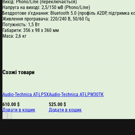
Вихід: Phono/Line (переключається)
Напруга на виході: 2,5/150 мВ (Phono/Line)
Бездротове з’єднання: Bluetooth 5.0 (профіль A2DP, підтримка ко
Живлення програвача: 220/240 В, 50/60 Гц
Потужність: 1,5 Вт
Габарити: 356 х 98 х 360 мм
Маса: 2,6 кг
Схожі товари
Audio-Technica AT-LP5X
Audio-Technica AT-LPW30TK
610.00
$
525.00
$
Додати в кошик
Додати в кошик