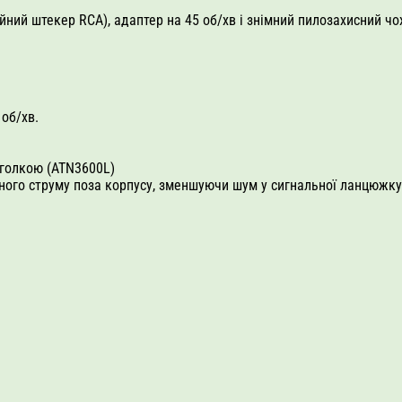
йний штекер RCA), адаптер на 45 об/хв і знімний пилозахисний чо
об/хв.
 голкою (ATN3600L)
йного струму поза корпусу, зменшуючи шум у сигнальної ланцюжку