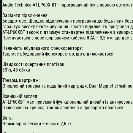
Audio-Technica AT-LP60X BT – програвач вінілу з повною автома
Варіанти підключення:
Бездротове. Швидке підключення програвача до будь-яких бездр
гарантує високу якість звучання.Просто підключіть програвач 
AT-LP60XBT також підтримує стандартне підключення з викорис
Постачається з перетворювачем кабелю RCA – 3,5 мм, що дає зм
Наявність вбудованого фонокоректора:
Так, має вбудований фонокоректор, що відключається.
Швидкості обертання платівок:
33⅓, 45 об/хв
Тонарм, картридж:
Оновлений тонарм та подвійний картридж Dual Magnet зі змінн
Зовнішній вигляд:
AT-LP60XBT має приємний функціональний дизайн із антирезон
Пилозахисна кришка, також зроблена з прозорого пластику.
Вага:
Неймовірно легкий – всього 2,6 кг.