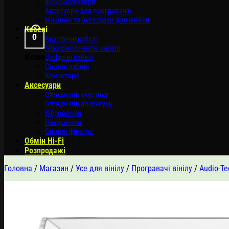
Фонокоректори
Аксесуари для програвачів
Машини та аксесуари для мийки
Кабелі
0
Акустичні кабелі
Міжкомпонентні кабелі
Кошик
Цифрові кабелі
Силові кабелі
Конектори
Аксесуари
Стенди під акустику
Стенди під апаратуру
Віброопори
Навушники
Силові фільтри
Обмін Hi-Fi
Розпродажі
Головна
/
Магазин
/
Усе для вінілу
/
Програвачі вінілу
/
Audio-Te