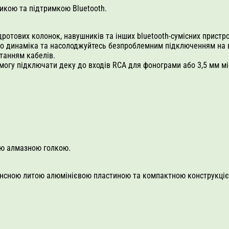
тикою та підтримкою Bluetooth.
отових колонок, навушників та інших bluetooth-сумісних пристр
до динаміка та насолоджуйтесь безпроблемним підключенням на в
танням кабелів.
огу підключати деку до входів RCA для фонограми або 3,5 мм мін
ою алмазною голкою.
ансною литою алюмінієвою пластиною та компактною конструкціє