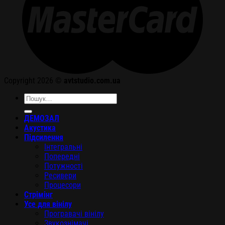
Copyright 2026 ©
avtstudio.com.ua
Шукати:
ДЕМОЗАЛ
Акустика
Підсилення
Інтегральні
Попередні
Потужності
Ресивери
Процесори
Стрімінг
Усе для вінілу
Програвачі вінілу
Звукознімачі