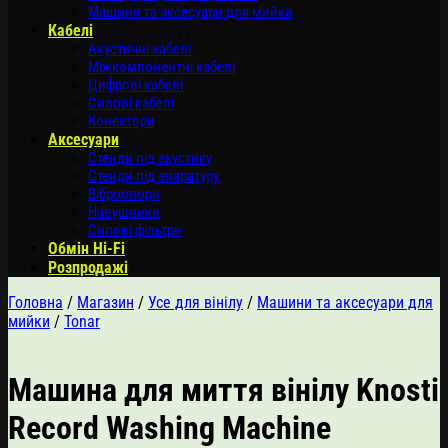
Машини та аксесуари для мийки
Кабелі
Акустичні кабелі
Міжкомпонентні кабелі
Цифрові кабелі
Силові кабелі
Конектори
Аксесуари
Стенди під акустику
Стенди під апаратуру
Віброопори
Навушники
Силові фільтри
Обмін Hi-Fi
Розпродажі
Головна
/
Магазин
/
Усе для вінілу
/
Машини та аксесуари для
мийки
/
Tonar
Машина для миття вінілу Knosti
Record Washing Machine