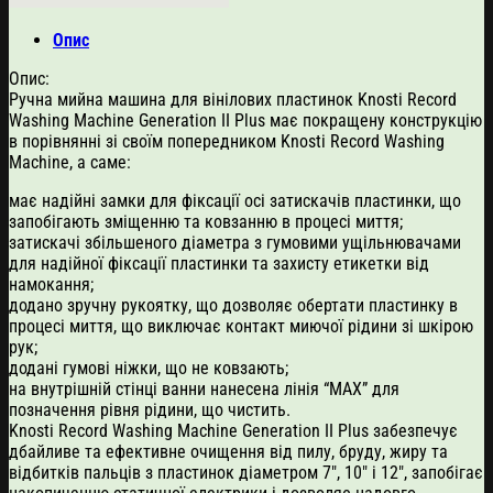
Опис
Опис:
Ручна мийна машина для вінілових пластинок Knosti Record
Washing Machine Generation II Plus має покращену конструкцію
в порівнянні зі своїм попередником Knosti Record Washing
Machine, а саме:
має надійні замки для фіксації осі затискачів пластинки, що
запобігають зміщенню та ковзанню в процесі миття;
затискачі збільшеного діаметра з гумовими ущільнювачами
для надійної фіксації пластинки та захисту етикетки від
намокання;
додано зручну рукоятку, що дозволяє обертати пластинку в
процесі миття, що виключає контакт миючої рідини зі шкірою
рук;
додані гумові ніжки, що не ковзають;
на внутрішній стінці ванни нанесена лінія “MAX” для
позначення рівня рідини, що чистить.
Knosti Record Washing Machine Generation II Plus забезпечує
дбайливе та ефективне очищення від пилу, бруду, жиру та
відбитків пальців з пластинок діаметром 7″, 10″ і 12″, запобігає