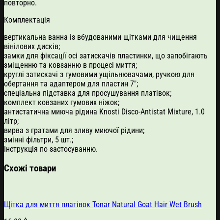
повторно.
Комплектація
вертикальна ванна із вбудованими щітками для чищення
вінілових дисків;
замки для фіксації осі затискачів пластинки, що запобігають
зміщенню та ковзанню в процесі миття;
круглі затискачі з гумовими ущільнювачами, ручкою для
обертання та адаптером для пластин 7″;
спеціальна підставка для просушування платівок;
комплект ковзаних гумових ніжок;
антистатична миюча рідина Knosti Disco-Antistat Mixture, 1.0
літр;
вирва з гратами для зливу миючої рідини;
змінні фільтри, 5 шт.;
Інструкція по застосуванню.
Схожі товари
Щітка для миття платівок Tonar Natural Goat Hair Wet Brush