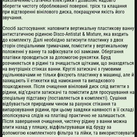
накопиченню статичної електрики і дозволяє надовго
зберегти чистоту оброблюваної поверхні. тріск та клацання
при відтворенні вінілового диска, покращуючи якість його
звучання.
Спосіб застосування: наповнити вертикальну пластикову ванну
антистатичною рідиною Disco-Antistat & Mixture, яка входить
до комплекту. Далі необхідно затиснути пластинку з двох
сторін спеціальними тримачами, помістити у вертикальному
положенні у ванну та зафіксувати осі замками. Обертання
платівки проводиться за допомогою рукоятки. Бруд
розчиняється в рідині та зчищається щітками, що знаходяться
на внутрішніх стінках ванни. Круглі затискачі з гумовими
ущільнювачами не тільки фіксують пластинку в машинці, але й
захищають її етикетки від намокання та випадкового
пошкодження. Після очищення вініловий диск слід витягти з
рідини, від’єднати затискачі та помістити для просушування на
спеціальну підставку (поставляється в комплекті). Сушіння
відбувається природним чином за рахунок стікання та
випаровування рідини, при цьому завдяки наявності в її складі
ополіскувача слідів на платівці практично не залишається.
Після завершення очищення, чистячу рідину з ванни можна
злити назад у пляшку, відфільтрувавши від бруду за
допомогою комплектного фільтра та лійки, та використовувати