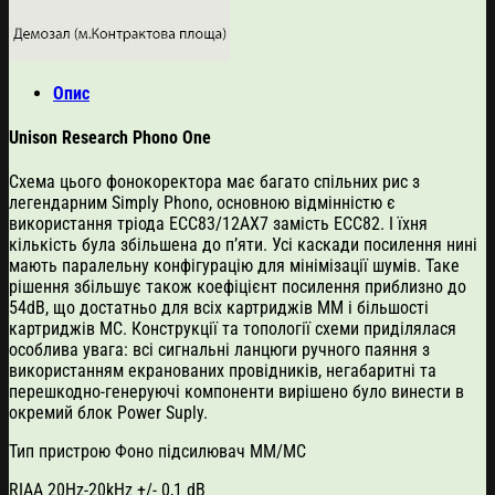
Опис
Unison Research Phono One
Схема цього фонокоректора має багато спільних рис з
легендарним Simply Phono, основною відмінністю є
використання тріода ECC83/12AX7 замість ЕСС82. І їхня
кількість була збільшена до п’яти. Усі каскади посилення нині
мають паралельну конфігурацію для мінімізації шумів. Таке
рішення збільшує також коефіцієнт посилення приблизно до
54dB, що достатньо для всіх картриджів ММ і більшості
картриджів MC. Конструкції та топології схеми приділялася
особлива увага: всі сигнальні ланцюги ручного паяння з
використанням екранованих провідників, негабаритні та
перешкодно-генеруючі компоненти вирішено було винести в
окремий блок Power Suply.
Тип пристрою Фоно підсилювач MM/MC
RIAA 20Hz-20kHz +/- 0,1 dB