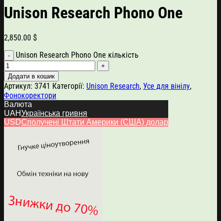
Unison Research Phono One
2,850.00
$
Unison Research Phono One кількість
Додати в кошик
Артикул:
3741
Категорії:
Unison Research
,
Усе для вінілу
,
Фонокоректори
Валюта
UAH
Українська гривня
USD
Сполучені Штати Америки (США) долар