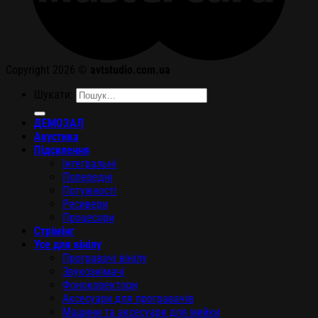
Copyright 2026 ©
avtstudio.com.ua
Шукати:
ДЕМОЗАЛ
Акустика
Підсилення
Інтегральні
Попередні
Потужності
Ресивери
Процесори
Стрімінг
Усе для вінілу
Програвачі вінілу
Звукознімачі
Фонокоректори
Аксесуари для програвачів
Машини та аксесуари для мийки