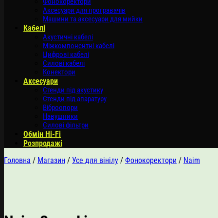
Фонокоректори
Аксесуари для програвачів
Машини та аксесуари для мийки
Кабелі
Акустичні кабелі
Міжкомпонентні кабелі
Цифрові кабелі
Силові кабелі
Конектори
Аксесуари
Стенди під акустику
Стенди під апаратуру
Віброопори
Навушники
Силові фільтри
Обмін Hi-Fi
Розпродажі
Головна
/
Магазин
/
Усе для вінілу
/
Фонокоректори
/
Naim