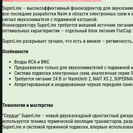
SuperLine – высокоэффективный фонокорректор для звукосним
все последние разработки Naim в области электронных схем и 
сигнал звукоснимателя с подвижной катушкой.
Фонокорректору SuperLine требуется внешний источник питания
оптимальных характеристик – отдельный блок питания FlatCap X
SuperLine раскрывает лучшее, что есть в виниле – ритмичность,
Особенности
Входы RCA и BNC
Предназначен только для звукоснимателей с подвижной к
Система подвески электронных схем, аналогичная серии 
Требуется питание 24 В от NaimUniti 2, NAIT XS 2, SUPERNA
Аппретированная и анодированная черная передняя пане
Технология и мастерство
“Сердце” SuperLine – новый двухкаскадный однотактный дискре
используется техника термической изоляции транзисторов, ра
SuperLine и системой пружинной подвески, впервые использова