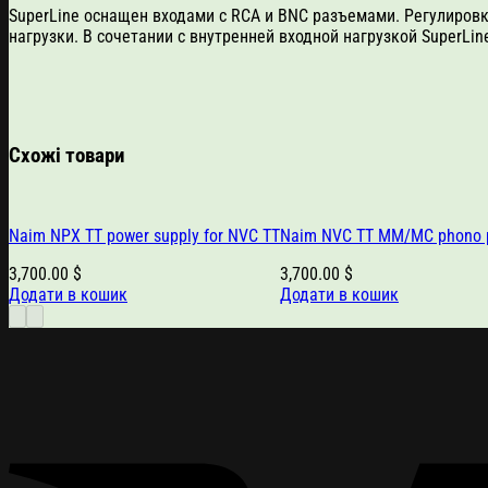
SuperLine оснащен входами с RCA и BNC разъемами. Регулиро
нагрузки. В сочетании с внутренней входной нагрузкой SuperLi
Схожі товари
Naim NPX TT power supply for NVC TT
Naim NVC TT MM/MC phono p
3,700.00
$
3,700.00
$
Додати в кошик
Додати в кошик