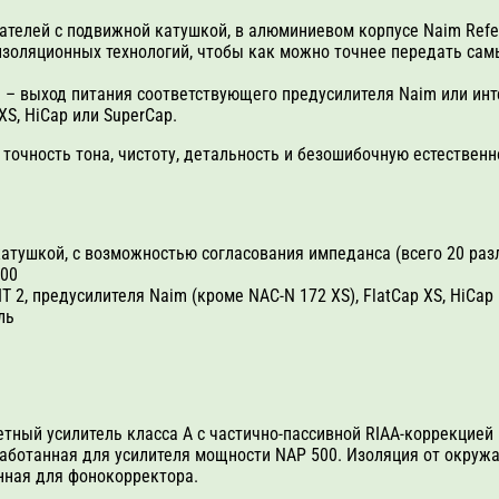
ателей с подвижной катушкой, в алюминиевом корпусе Naim Refe
изоляционных технологий, чтобы как можно точнее передать сам
 – выход питания соответствующего предусилителя Naim или инт
S, HiCap или SuperCap.
 точность тона, чистоту, детальность и безошибочную естественн
атушкой, с возможностью согласования импеданса (всего 20 раз
500
IT 2, предусилителя Naim (кроме NAC-N 172 XS), FlatCap XS, HiCap
ль
тный усилитель класса А с частично-пассивной RIAA-коррекцией
зработанная для усилителя мощности NAP 500. Изоляция от окр
нная для фонокорректора.