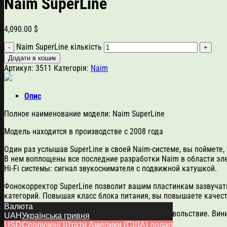
Naim SuperLine
4,090.00
$
Naim SuperLine кількість
Додати в кошик
Артикул:
3511
Категорія:
Naim
Опис
Полное наименование модели: Naim SuperLine
Модель находится в производстве с 2008 года
Один раз услышав SuperLine в своей Naim-системе, вы поймете
В нем воплощены все последние разработки Naim в области эл
Hi-Fi системы: сигнал звукоснимателя с подвижной катушкой.
Фонокорректор SuperLine позволит вашим пластинкам зазвучат
категорий. Повышая класс блока питания, вы повышаете качест
Валюта
Слушать винил – это огромное музыкальное удовольствие. Вин
UAH
Українська гривня
пластинки станут звучать еще лучше.
USD
Сполучені Штати Америки (США) долар