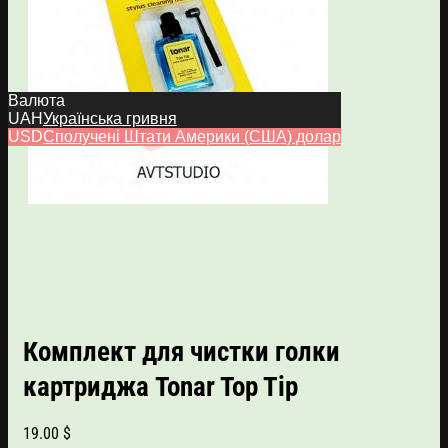
Валюта
UAH
Українська гривня
USD
Сполучені Штати Америки (США) долар
Комплект для чистки голки
картриджа Tonar Top Tip
19.00
$