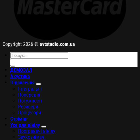
Copyright 2026 ©
avtstudio.com.ua
Шукати:
ДЕМОЗАЛ
Акустика
Підсилення
Інтегральні
Попередні
Потужності
Ресивери
Процесори
Стрімінг
Усе для вінілу
Програвачі вінілу
Звукознімачі