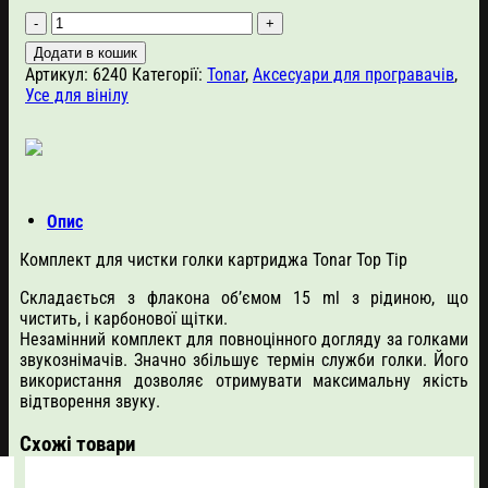
Комплект
для
Додати в кошик
чистки
Артикул:
6240
Категорії:
Tonar
,
Аксесуари для програвачів
,
голки
Усе для вінілу
картриджа
Tonar
Top
Tip
кількість
Опис
Комплект для чистки голки картриджа Tonar Top Tip
Складається з флакона об’ємом 15 ml з рідиною, що
чистить, і карбонової щітки.
Незамінний комплект для повноцінного догляду за голками
звукознімачів. Значно збільшує термін служби голки. Його
використання дозволяє отримувати максимальну якість
відтворення звуку.
Схожі товари