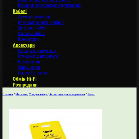
Машини та аксесуари для мийки
Кабелі
Акустичні кабелі
Міжкомпонентні кабелі
Цифрові кабелі
Силові кабелі
Конектори
Аксесуари
Стенди під акустику
Стенди під апаратуру
Віброопори
Навушники
Силові фільтри
Обмін Hi-Fi
Розпродажі
Головна
/
Магазин
/
Усе для вінілу
/
Аксесуари для програвачів
/
Tonar