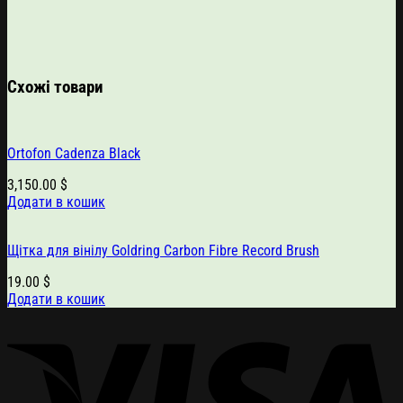
Схожі товари
Ortofon Cadenza Black
3,150.00
$
Додати в кошик
Щітка для вінілу Goldring Carbon Fibre Record Brush
19.00
$
Додати в кошик