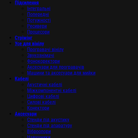
Підсилення
Інтегральні
Попередні
Потужності
Ресивери
Процесори
Стрімінг
Усе для вінілу
Програвачі вінілу
Звукознімачі
Фонокоректори
Аксесуари для програвачів
Машини та аксесуари для мийки
Кабелі
Акустичні кабелі
Міжкомпонентні кабелі
Цифрові кабелі
Силові кабелі
Конектори
Аксесуари
Стенди під акустику
Стенди під апаратуру
Віброопори
Навушники