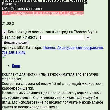
картриджа Thorens Stylus
Валюта
UAH
Українська гривня
cleaning set
USD
Сполучені Штати Америки (США) долар
21.00
$
Комплект для чистки голки картриджа Thorens Stylus
cleaning set кількість
Додати в кошик
Артикул:
5851
Категорії:
Thorens
,
Аксесуари для програвачів
,
Усе для вінілу
Опис
Комплект для чистки иглы звукоснимателя Thorens Stylus
cleaning set.
Состоит из флакона объемом 15 ml с чистящей жидкостью и
карбоновой щетки.
Незаменимый комплект для полноценного ухода за иглами
звукоснимателей. Значительно увеличивает срок службы
иглы. Его использование позволяет получать максимальное
качество воспроизведения звука.