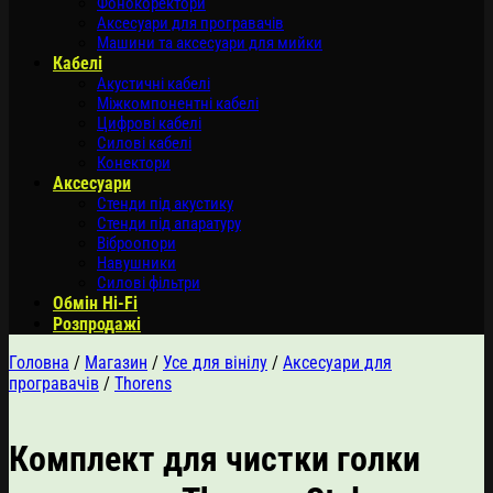
Фонокоректори
Аксесуари для програвачів
Машини та аксесуари для мийки
Кабелі
Акустичні кабелі
Міжкомпонентні кабелі
Цифрові кабелі
Силові кабелі
Конектори
Аксесуари
Стенди під акустику
Стенди під апаратуру
Віброопори
Навушники
Силові фільтри
Обмін Hi-Fi
Розпродажі
Головна
/
Магазин
/
Усе для вінілу
/
Аксесуари для
програвачів
/
Thorens
Комплект для чистки голки