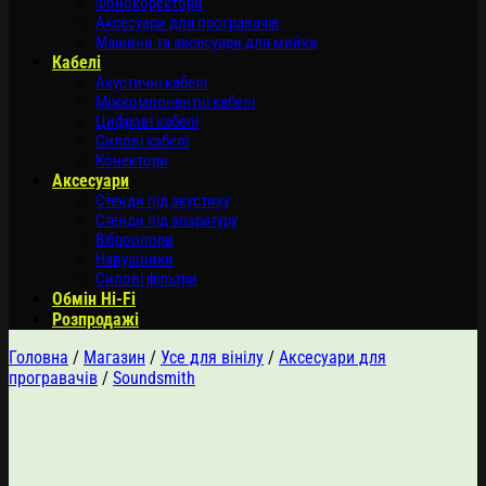
Фонокоректори
Аксесуари для програвачів
Машини та аксесуари для мийки
Кабелі
Акустичні кабелі
Міжкомпонентні кабелі
Цифрові кабелі
Силові кабелі
Конектори
Аксесуари
Стенди під акустику
Стенди під апаратуру
Віброопори
Навушники
Силові фільтри
Обмін Hi-Fi
Розпродажі
Головна
/
Магазин
/
Усе для вінілу
/
Аксесуари для
програвачів
/
Soundsmith