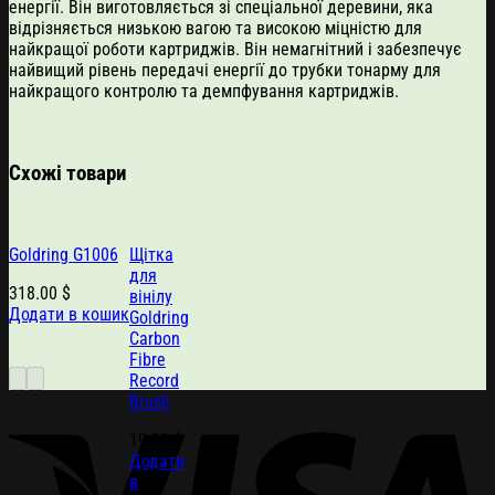
енергії. Він виготовляється зі спеціальної деревини, яка
відрізняється низькою вагою та високою міцністю для
найкращої роботи картриджів. Він немагнітний і забезпечує
найвищий рівень передачі енергії до трубки тонарму для
найкращого контролю та демпфування картриджів.
Схожі товари
Goldring G1006
Щітка
для
318.00
$
вінілу
Додати в кошик
Goldring
Carbon
Fibre
Record
Brush
19.00
$
Додати
в