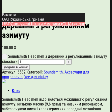
Soundsmith Headshell з
Валюта
UAH
Українська гривня
деревини з регулюванням
USD
Сполучені Штати Америки (США) долар
азимуту
100.00
$
Soundsmith Headshell з деревини з регулюванням азимуту
кількість
Додати в кошик
Артикул:
6582
Категорії:
Soundsmith
,
Аксесуари для
програвачів
,
Усе для вінілу
Опис
Soundsmith Headshell відрізняється можливістю регулювання
азимуту, низькою масою (9,6 грам) та низьким резонансом,
забезпечуючи високі характеристики передачі механічної