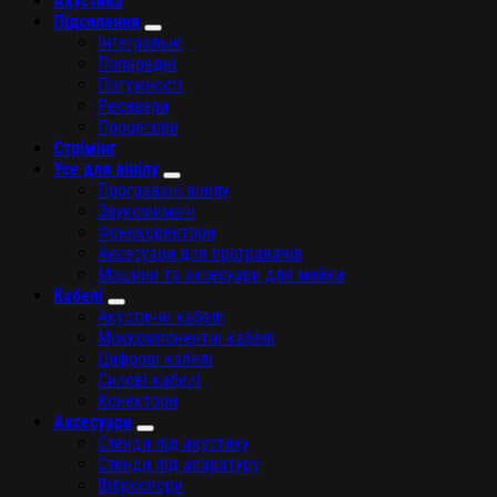
Акустика
Підсилення
Інтегральні
Попередні
Потужності
Ресивери
Процесори
Стрімінг
Усе для вінілу
Програвачі вінілу
Звукознімачі
Фонокоректори
Аксесуари для програвачів
Машини та аксесуари для мийки
Кабелі
Акустичні кабелі
Міжкомпонентні кабелі
Цифрові кабелі
Силові кабелі
Конектори
Аксесуари
Стенди під акустику
Стенди під апаратуру
Віброопори