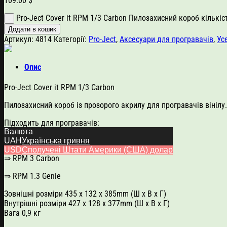
109.00
$
Pro-Ject Cover it RPM 1/3 Carbon Пилозахисний короб кількіс
Додати в кошик
Артикул:
4814
Категорії:
Pro-Ject
,
Аксесуари для програвачів
,
Ус
Опис
Pro-Ject Cover it RPM 1/3 Carbon
Пилозахисний короб із прозорого акрилу для програвачів вінілу.
Підходить для програвачів:
Валюта
⇒ RPM 1 Carbon
UAH
Українська гривня
USD
Сполучені Штати Америки (США) долар
⇒ RPM 3 Carbon
⇒ RPM 1.3 Genie
Зовнішні розміри 435 x 132 x 385mm (Ш x В x Г)
Внутрішні розміри 427 x 128 x 377mm (Ш x В x Г)
Вага 0,9 кг