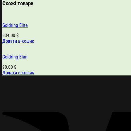
Схожі товари
Goldring Elite
834.00
$
Додати в кошик
Goldring Elan
90.00
$
Додати в кошик