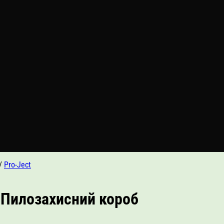
/
Pro-Ject
n Пилозахисний короб