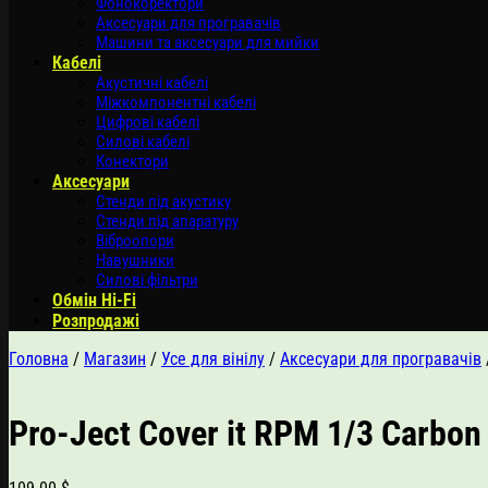
Фонокоректори
Аксесуари для програвачів
Машини та аксесуари для мийки
Кабелі
Акустичні кабелі
Міжкомпонентні кабелі
Цифрові кабелі
Силові кабелі
Конектори
Аксесуари
Стенди під акустику
Стенди під апаратуру
Віброопори
Навушники
Силові фільтри
Обмін Hi-Fi
Розпродажі
Головна
/
Магазин
/
Усе для вінілу
/
Аксесуари для програвачів
Pro-Ject Cover it RPM 1/3 Carbo