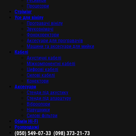
Ресивери
Процесори
Стрімінг
Усе для вінілу
Програвачі вінілу
Звукознімачі
Фонокоректори
Аксесуари для програвачів
Машини та аксесуари для мийки
Кабелі
Акустичні кабелі
Міжкомпонентні кабелі
Цифрові кабелі
Силові кабелі
Конектори
Аксесуари
Стенди під акустику
Стенди під апаратуру
Віброопори
Навушники
Силові фільтри
Обмін Hi-Fi
Розпродажі
,
(050) 549-07-33
(098) 373-21-73