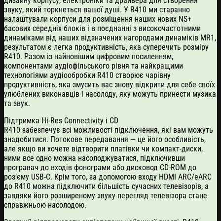
дизайну корпусу, електроніки та драйвера для створення
звуку, який торкнеться вашої душі. У R410 ми старанно
налаштували корпуси для розміщення наших нових NS+
басових середніх блоків і в поєднанні з високочастотними
динаміками від наших відзначених нагородами динаміків MR1,
результатом є легка продуктивність, яка суперечить розміру
R410. Разом із найновішим цифровим посиленням,
компонентами аудіофільського рівня та найкращими
технологіями аудіообробки R410 створює чарівну
продуктивність, яка змусить вас знову відкрити для себе своїх
улюблених виконавців і насолоду, яку можуть принести музика
та звук.
Підтримка Hi-Res Connectivity і CD
R410 забезпечує всі можливості підключення, які вам можуть
знадобитися. Потокове передавання — це його особливість,
але якщо ви хочете відтворити платівки чи компакт-диски,
ними все одно можна насолоджуватися, підключивши
програвач до входів фонограми або дисковод CD-ROM до
роз’єму USB-C. Крім того, за допомогою входу HDMI ARC/eARC
до R410 можна підключити більшість сучасних телевізорів, а
завдяки його розширеному звуку перегляд телевізора стане
справжньою насолодою.