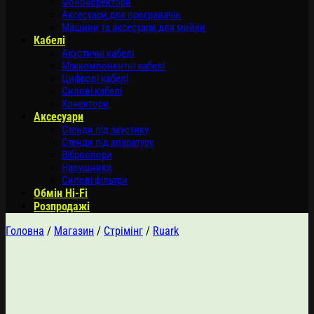
Фонокоректори
Аксесуари для програвачів
Машини та аксесуари для мийки
Кабелі
Акустичні кабелі
Міжкомпонентні кабелі
Цифрові кабелі
Силові кабелі
Конектори
Аксесуари
Стенди під акустику
Стенди під апаратуру
Віброопори
Навушники
Силові фільтри
Обмін Hi-Fi
Розпродажі
Головна
/
Магазин
/
Стрімінг
/
Ruark