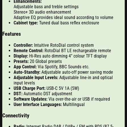
Enhancements
:
Adjustable bass and treble settings
Stereo+ 3D audio enhancement
Adaptive EQ provides ideal sound
according to volume
Cabinet type
:
Tuned dual bass reflex enclosure
Features
Controller
:
Intuitive RotoDial control system
Remote Control
:
RotoDial BT LE rechargeable remote
Display
:
Hi-Res auto dimming 4″ colour TFT display
Presets
:
20 Global presets
App Control
:
Via Spotify,
BBC Sounds etc.
Auto-Standby
:
Adjustable
auto-off
power saving mode
Adjustable Input Levels
:
Adjustable line-in and optical
input levels
USB Charge Port
:
USB-C
5V 1A (5W)
DST
:
Automatic DST adjustment
Software Updates
:
Via over-the-air
or USB if required
User Interface Languages
:
Multilingual
Connectivity
Radio
:
Internet Radio DAB / DAB+ / FM with RDS
(87.5-