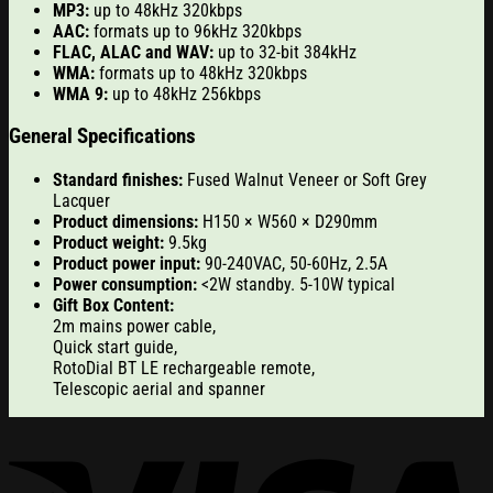
MP3
:
up to 48kHz 320kbps
AAC
:
formats up to 96kHz 320kbps
FLAC, ALAC and WAV
:
up to 32-bit 384kHz
WMA
:
formats up to 48kHz 320kbps
WMA 9
:
up to 48kHz 256kbps
General Specifications
Standard finishes
:
Fused Walnut Veneer or Soft Grey
Lacquer
Product dimensions
:
H150 × W560 × D290mm
Product weight
:
9.5kg
Product power input
:
90-240VAC, 50-60Hz, 2.5A
Power consumption
:
<2W standby. 5-10W typical
Gift Box Content
:
2m mains power cable
,
Quick start guide
,
RotoDial BT LE rechargeable remote
,
Telescopic aerial and spanner