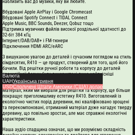
наблизить вас до музики, яку ви любите.
Вбудовані Apple AirPlay і Google Chromecast
Вбудовані Spotify Connect і TIDAL Connect
Apple Music, BBC Sounds, Deezer, Qobuz тощо
Підтримка музичних файлів високої роздільної здатності до
32-біт 384 кГц
Інтернет/DAB/DAB+ і FM-тюнери
Підключення HDMI ARC/eARC
З вишуканою увагою до деталей і сучасним поглядом на стиль
сімдесятих, R410 — це продукт, створений для того, щоб його
бачили. Від решітки ручної роботи та корпусу до деталей
прецизійної форми були використані лише найякісніші
Валюта
матеріали.
UAH
Українська гривня
USD
Сполучені Штати Америки (США) долар
Матеріал, який ми вибрали для решітки та корпусу, ще більше
покращує приголомшливу естетику R410. Виготовлений із
екологічно чистих порід деревини, які кваліфіковано зрощені
та перекомпоновані, отриманий матеріал дуже нагадує тверду
деревину, що повільно зростає, але має справжні екологічні
характеристики.
Наша аудіо спадщина означає, що ми розуміємо складність