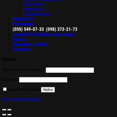
Віброопори
Навушники
Силові фільтри
Обмін Hi-Fi
Розпродажі
,
(050) 549-07-33
(098) 373-21-73
Салон Hi-Fi, High End аудіо техніки
Про нас
Доставка та оплата
Контакти
Увійти
Логін чи e-mail адреса
*
Пароль
*
Запам'ятати мене
Увійти
Втратили свій пароль?