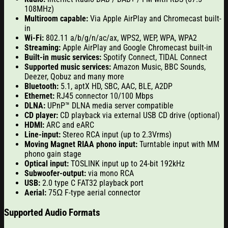
108MHz)
Multiroom capable
:
Via Apple AirPlay
and Chromecast
built-
in
Wi-Fi
:
802.11 a/b/g/n/ac/ax,
WPS2, WEP, WPA, WPA2
Streaming
:
Apple AirPlay
and
Google Chromecast built-in
Built-in music services
:
Spotify Connect, TIDAL Connect
Supported music services
:
Amazon Music, BBC Sounds,
Deezer, Qobuz and many more
Bluetooth
:
5.1, aptX HD, SBC, AAC, BLE, A2DP
Ethernet
:
RJ45 connector
10/100 Mbps
DLNA
:
UPnP™ DLNA media server compatible
CD player
:
CD playback via external
USB CD drive (optional)
HDMI
:
ARC and eARC
Line-input
:
Stereo RCA input (up to 2.3Vrms)
Moving Magnet RIAA phono input
:
Turntable input with
MM
phono gain stage
Optical input
:
TOSLINK input
up to 24-bit 192kHz
Subwoofer-output
:
via mono RCA
USB
:
2.0 type C FAT32 playback port
Aerial
:
75Ω F-type aerial connector
Supported Audio Formats