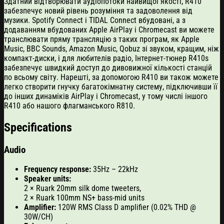
Здатний відтворювати аудіопотоки найвищої якості, R410
забезпечує новий рівень розуміння та задоволення від
музики. Spotify Connect і TIDAL Connect вбудовані, а з
додаванням вбудованих Apple AirPlay і Chromecast ви можете
транслювати пряму трансляцію з таких програм, як Apple
Music, BBC Sounds, Amazon Music, Qobuz зі звуком, кращим, ніж
компакт-диски, і для любителів радіо, Інтернет-тюнер R410s
забезпечує швидкий доступ до дивовижної кількості станцій
по всьому світу. Нарешті, за допомогою R410 ви також можете
легко створити гнучку багатокімнатну систему, підключивши її
до інших динаміків AirPlay і Chromecast, у тому числі іншого
R410 або нашого флагманського R810.
Specifications
Audio
Frequency response
:
35Hz – 22kHz
Speaker units
:
2 × Ruark 20mm silk dome tweeters
,
2 × Ruark 100mm NS+
bass-mid units
Amplifier
:
120W RMS Class D amplifier
(0.02% THD @
30W/CH)