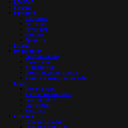
ДЕМОЗАЛ
Акустика
Підсилення
Інтегральні
Попередні
Потужності
Ресивери
Процесори
Стрімінг
Усе для вінілу
Програвачі вінілу
Звукознімачі
Фонокоректори
Аксесуари для програвачів
Машини та аксесуари для мийки
Кабелі
Акустичні кабелі
Міжкомпонентні кабелі
Цифрові кабелі
Силові кабелі
Конектори
Аксесуари
Стенди під акустику
Стенди під апаратуру