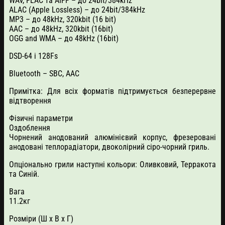
WAV, FLAC та AIFF – до 24bit/384kHz
ALAC (Apple Lossless) – до 24bit/384kHz
MP3 – до 48kHz, 320kbit (16 bit)
AAC – до 48kHz, 320kbit (16bit)
OGG and WMA – до 48kHz (16bit)
DSD-64 і 128Fs
Bluetooth – SBC, AAC
Примітка: Для всіх форматів підтримується безперервне
відтворення
Фізичні параметри
Оздоблення
Чорнений анодований алюмінієвий корпус, фрезеровані
анодовані теплорадіатори, двоколірний сіро-чорний гриль.
Опціонально грили наступні кольори: Оливковий, Терракота
та Синій.
Вага
11.2кг
Розміри (Ш х В х Г)