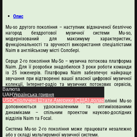
Опис
Mu-so другого покоління – наступник відзначеної безліччю
нагород бездротової музичної системи Mu-so,
модернізований для максимуму характеристик,
функціональності та зручності використання спеціалістами
Naim в англійському місті Солсбері.
Серце 2-го покоління Mu-So – музична потокова платформа
Naim. Для її розробки знадобилося 3 роки роботи команди
із 25 інженерів. Платформа Naim забезпечує найкраще
звучання при відтворенні вашої власної цифрової музичної
колекції, Інтернет-радіо та музичних потокових сервісів,
Валюта
таких як TIDAL та Spotify.
UAH
Українська гривня
USD
Сполучені Штати Америки (США) долар
450 Ватт музичної потужності у другому поколінні Mu-so
доповнюються удосконаленими та оптимізованими
динаміками – спільним проектом науково-дослідних
відділів Naim та Focal.
Система Mu-so 2-го покоління може працювати незалежно
або у складі мультирумної музичної системи.