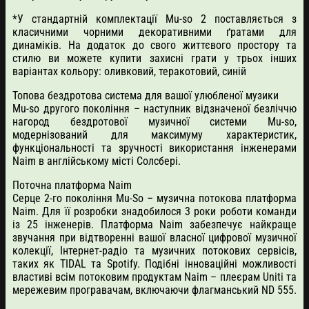
*У стандартній комплектації Mu-so 2 поставляється з
класичними чорними декоративними ґратами для
динаміків. На додаток до свого життєвого простору та
стилю ви можете купити захисні грати у трьох інших
варіантах кольору: оливковий, теракотовий, синій
Топова бездротова система для вашої улюбленої музики
Mu-so другого покоління – наступник відзначеної безліччю
нагород бездротової музичної системи Mu-so,
модернізований для максимуму характеристик,
функціональності та зручності використання інженерами
Naim в англійському місті Солсбері.
Поточна платформа Naim
Серце 2-го покоління Mu-So – музична потокова платформа
Naim. Для її розробки знадобилося 3 роки роботи команди
із 25 інженерів. Платформа Naim забезпечує найкраще
звучання при відтворенні вашої власної цифрової музичної
колекції, Інтернет-радіо та музичних потокових сервісів,
таких як TIDAL та Spotify. Подібні інноваційні можливості
властиві всім потоковим продуктам Naim – плеєрам Uniti та
мережевим програвачам, включаючи флагманський ND 555.