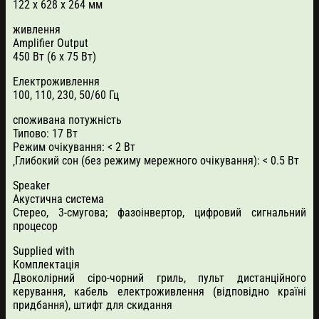
122 х 628 х 264 мм
живлення
Amplifier Output
450 Вт (6 x 75 Вт)
Електроживлення
100, 110, 230, 50/60 Гц
споживана потужність
Типово: 17 Вт
Режим очікування: < 2 Вт
‚Глибокий сон (без режиму мережного очікування): < 0.5 Вт
Speaker
Акустична система
Стерео, 3-смугова; фазоінвертор, цифровий сигнальний
процесор
Supplied with
Комплектація
Двоколірний сіро-чорний гриль, пульт дистанційного
керування, кабель електроживлення (відповідно країні
придбання), штифт для скидання