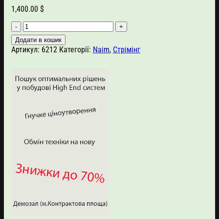
1,400.00
$
Naim
Mu-
Додати в кошик
so
Артикул:
6212
Категорії:
Naim
,
Стрімінг
2nd
Generation
кількість