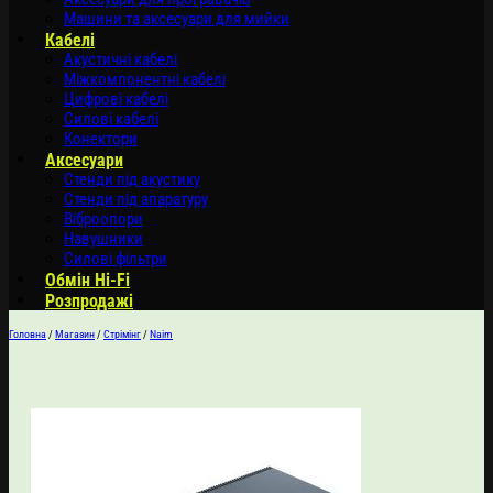
Машини та аксесуари для мийки
Кабелі
Акустичні кабелі
Міжкомпонентні кабелі
Цифрові кабелі
Силові кабелі
Конектори
Аксесуари
Стенди під акустику
Стенди під апаратуру
Віброопори
Навушники
Силові фільтри
Обмін Hi-Fi
Розпродажі
Головна
/
Магазин
/
Стрімінг
/
Naim