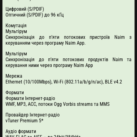
Цифровий (S/PDIF)
Оптичний (S/PDIF) до 96 кГц
Комутація
Мультірум
Синхронізація до п’яти потокових пристроїв Naim з
керуванням через програму Naim App.
Мультірум
Синхронізація до п’яти потокових продуктів Naim та
керування ними через програму Naim App
Мережа
Ethernet (10/100Mbps), Wi-Fi (802.11a/b/g/n/ac), BLE v4.2
Формати
Формати Інтернет-радіо
WMF, MP3, ACC, потоки Ogg Vorbis streams та MMS
Провайдер Інтернет-радіо
vTuner Premium 5*
Аудіо формати