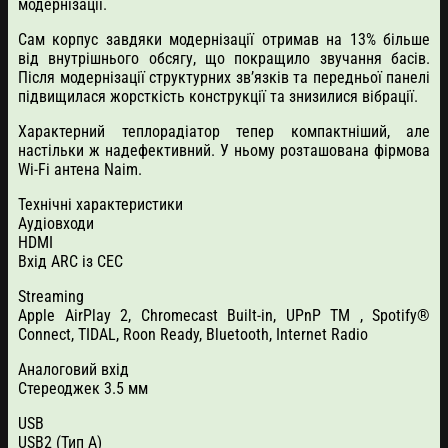
модернізації.
Сам корпус завдяки модернізації отримав на 13% більше
від внутрішнього обсягу, що покращило звучання басів.
Після модернізації структурних зв’язків та передньої панелі
підвищилася жорсткість конструкції та знизилися вібрації.
Характерний теплорадіатор тепер компактніший, але
настільки ж надефективний. У ньому розташована фірмова
Wi-Fi антена Naim.
Технічні характеристики
Аудіовходи
HDMI
Вхід ARC із CEC
Streaming
Apple AirPlay 2, Chromecast Built-in, UPnP TM , Spotify®
Connect, TIDAL, Roon Ready, Bluetooth, Internet Radio
Аналоговий вхід
Стереоджек 3.5 мм
USB
USB2 (Тип А)