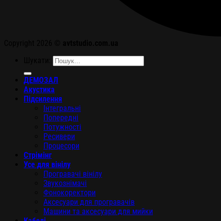
Copyright 2026 ©
avtstudio.com.ua
Шукати:
ДЕМОЗАЛ
Акустика
Підсилення
Інтегральні
Попередні
Потужності
Ресивери
Процесори
Стрімінг
Усе для вінілу
Програвачі вінілу
Звукознімачі
Фонокоректори
Аксесуари для програвачів
Машини та аксесуари для мийки
Кабелі