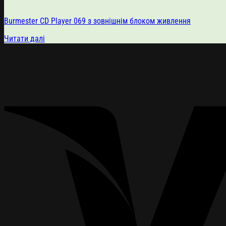
Burmester CD Player 069 з зовнішнім блоком живлення
Читати далі