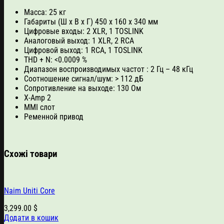
Масса: 25 кг
Габариты (Ш х В х Г) 450 х 160 х 340 мм
Цифровые входы: 2 XLR, 1 TOSLINK
Аналоговый выход: 1 XLR, 2 RCA
Цифровой выход: 1 RCA, 1 TOSLINK
THD + N: <0.0009 %
Диапазон воспроизводимых частот : 2 Гц – 48 кГц
Соотношение сигнал/шум: > 112 дБ
Сопротивление на выходе: 130 Ом
X-Amp 2
MMI слот
Ременной привод
Схожі товари
Naim Uniti Core
3,299.00
$
Додати в кошик