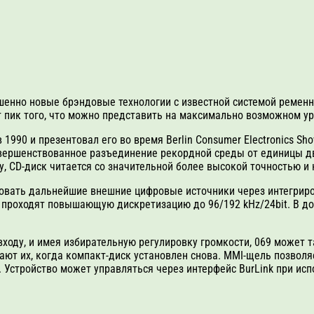
шенно новые брэндовые технологии с известной системой ременно
 пик того, что можно представить на максимально возможном ур
1990 и презентовал его во время Berlin Consumer Electronics Sh
овершенствованное разъединение рекордной среды от единицы д
, СD-диск читается со значительной более высокой точностью и
ровать дальнейшие внешние цифровые источники через интегрир
, проходят повышающую дискретизацию до 96/192 kHz/24bit. В до
.
ходу, и имея избирательную регулировку громкости, 069 может 
ют их, когда компакт-диск установлен снова. MMI-щель позволяе
 Устройство может управляться через интерфейс BurLink при исп