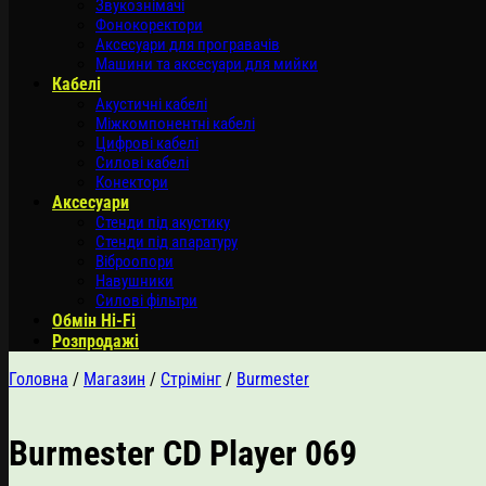
Звукознімачі
Фонокоректори
Аксесуари для програвачів
Машини та аксесуари для мийки
Кабелі
Акустичні кабелі
Міжкомпонентні кабелі
Цифрові кабелі
Силові кабелі
Конектори
Аксесуари
Стенди під акустику
Стенди під апаратуру
Віброопори
Навушники
Силові фільтри
Обмін Hi-Fi
Розпродажі
Головна
/
Магазин
/
Стрімінг
/
Burmester
Burmester CD Player 069