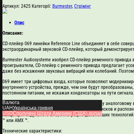
Артикул:
2425
Категорії:
Burmester
,
Стрімінг
Опис
Описание:
CD-плейер 069 линейки Reference Line объединяет в себе совер
экстраординарный звуковой CD-плейер, который демонстрирует
Burmester Audiosysteme изобрел CD-плейер ременного привода в 
проигрыватели, CD-плейер c ременного привода предлагает ус
даже без искажения звуковых вибраций или колебаний. Поэтому
069 имеет три цифровых входа, которые позволяют модернизи
внутреннего устройства, прежде, чем они будут преобразованы
постоянном питании, не искажая конденсаторы на пути сигнала
Валюта
Благодаря своим трем цифровым входам , одному аналоговому в
UAH
Українська гривня
помнит накопленные программы с 99 компакт-дисков и распозна
USD
Сполучені Штати Америки (США) долар
концепция модульного DAC, интеграцию дальнейших технологий.
™ или AMX ™.
Технические характеристики: