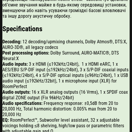
об’ємне звучання майже в будь-якому середовищі установки,
зменшуючи або навіть усуваючи громіздкі басові вловлювачі
та іншу дорогу акустичну обробку.
Specifications
Decoding:
12 decoding/upmixing channels, Dolby Atmos®, DTS:X,
AURO-3D®, all legacy codecs
Post processing options:
Dolby Surround, AURO-MATIC®, DTS
Neural:X
Audio inputs:
3 x HDMI (≤192kHz/24bit), 1 x HDMI eARC, 1 x
AES/EBU S/P-DIF input (≤192kHz/24bit), 3 x S/P-DIF coaxial inputs
(≤192kHz/24bit), 4 x S/P-DIF optical inputs (≤96Hz/24bit), 1 x USB
audio input (≤192kHz/32bit), 1 x microphone input (XLR) for
RoomPerfect
Audio outputs:
16 x XLR analog outputs (16 Vrms), 1 x SPDIF coax
digital ZONE output (Fix 96kHz/24bit)
Audio specifications:
Frequency response: ±0,5dB from 20 to
20,000 Hz, Total harmonic distortion: 0.005% max from 20 to
20,000 Hz
EQ:
RoomPerfect™, Subwoofer level assistant, 32 x adjustable
voicings holding ≤8 shelving, high/low pass or parametric filters
with adjustable gain and Q