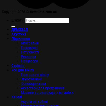
Copyright 2026 ©
avtstudio.com.ua
Шукати:
ДЕМОЗАЛ
Акустика
Підсилення
Інтегральні
Попередні
Потужності
Ресивери
Процесори
Стрімінг
Усе для вінілу
Програвачі вінілу
Звукознімачі
Фонокоректори
Аксесуари для програвачів
Машини та аксесуари для мийки
Кабелі
Акустичні кабелі