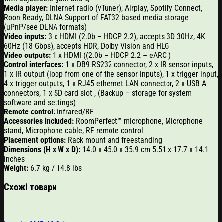
Media player:
Internet radio (vTuner), Airplay, Spotify Connect,
Roon Ready, DLNA Support of FAT32 based media storage
(uPnP/see DLNA formats)
Video inputs:
3 x HDMI (2.0b – HDCP 2.2), accepts 3D 30Hz, 4K
60Hz (18 Gbps), accepts HDR, Dolby Vision and HLG
Video outputs:
1 x HDMI ((2.0b – HDCP 2.2 – eARC )
Control interfaces:
1 x DB9 RS232 connector, 2 x IR sensor inputs,
1 x IR output (loop from one of the sensor inputs), 1 x trigger input,
4 x trigger outputs, 1 x RJ45 ethernet LAN connector, 2 x USB A
connectors, 1 x SD card slot , (Backup – storage for system
software and settings)
Remote control:
Infrared/RF
Accessories included:
RoomPerfect™ microphone, Microphone
stand, Microphone cable, RF remote control
Placement options:
Rack mount and freestanding
Dimensions (H x W x D):
14.0 x 45.0 x 35.9 cm 5.51 x 17.7 x 14.1
inches
Weight:
6.7 kg / 14.8 lbs
Схожі товари