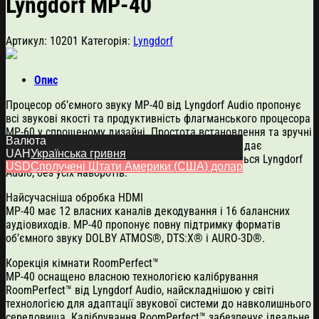
Lyngdorf MP-40
Артикул:
10201
Категорія:
Lyngdorf
Опис
Процесор об’ємного звуку MP-40 від Lyngdorf Audio пропонує
всі звукові якості та продуктивність флагманського процесора
MP-60 у спрощеному дизайні. Простота встановлення та зручні
Валюта
функції доповнюються спрощеною функцією, що дає
UAH
Українська гривня
можливість відчути продуктивність, якою славиться Lyngdorf
USD
Сполучені Штати Америки (США) долар
Audio, без усіх наворотів.
Найсучасніша обробка HDMI
MP-40 має 12 власних каналів декодування і 16 балансних
аудіовиходів. MP-40 пропонує повну підтримку форматів
об’ємного звуку DOLBY ATMOS®, DTS:X® і AURO-3D®.
Корекція кімнати RoomPerfect™
MP-40 оснащено власною технологією калібрування
RoomPerfect™ від Lyngdorf Audio, найскладнішою у світі
технологією для адаптації звукової системи до навколишнього
середовища. Калібрування RoomPerfect™ забезпечує ідеальне