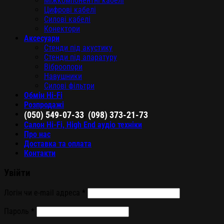
Міжкомпонентні кабелі
Цифрові кабелі
Силові кабелі
Конектори
Аксесуари
Стенди під акустику
Стенди під апаратуру
Віброопори
Навушники
Силові фільтри
Обмін Hi-Fi
Розпродажі
,
(050) 549-07-33
(098) 373-21-73
Салон Hi-Fi, High End аудіо техніки
Про нас
Доставка та оплата
Контакти
Увійти
Логін чи e-mail адреса
*
Пароль
*