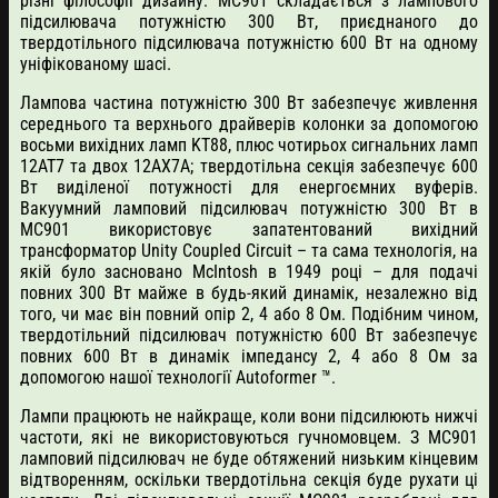
різні філософії дизайну: MC901 складається з лампового
підсилювача потужністю 300 Вт, приєднаного до
твердотільного підсилювача потужністю 600 Вт на одному
уніфікованому шасі.
Лампова частина потужністю 300 Вт забезпечує живлення
середнього та верхнього драйверів колонки за допомогою
восьми вихідних ламп KT88, плюс чотирьох сигнальних ламп
12AT7 та двох 12AX7A; твердотільна секція забезпечує 600
Вт виділеної потужності для енергоємних вуферів.
Вакуумний ламповий підсилювач потужністю 300 Вт в
MC901 використовує запатентований вихідний
трансформатор Unity Coupled Circuit – та сама технологія, на
якій було засновано McIntosh в 1949 році – для подачі
повних 300 Вт майже в будь-який динамік, незалежно від
того, чи має він повний опір 2, 4 або 8 Ом. Подібним чином,
твердотільний підсилювач потужністю 600 Вт забезпечує
повних 600 Вт в динамік імпедансу 2, 4 або 8 Ом за
допомогою нашої технології Autoformer ™.
Лампи працюють не найкраще, коли вони підсилюють нижчі
частоти, які не використовуються гучномовцем. З MC901
ламповий підсилювач не буде обтяжений низьким кінцевим
відтворенням, оскільки твердотільна секція буде рухати ці