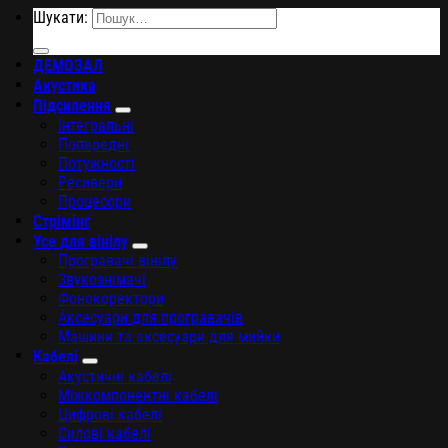
Шукати:
ДЕМОЗАЛ
Акустика
Підсилення
Інтегральні
Попередні
Потужності
Ресивери
Процесори
Стрімінг
Усе для вінілу
Програвачі вінілу
Звукознімачі
Фонокоректори
Аксесуари для програвачів
Машини та аксесуари для мийки
Кабелі
Акустичні кабелі
Міжкомпонентні кабелі
Цифрові кабелі
Силові кабелі