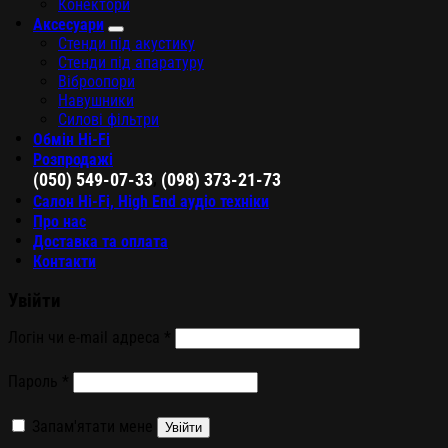
Конектори
Аксесуари
Стенди під акустику
Стенди під апаратуру
Віброопори
Навушники
Силові фільтри
Обмін Hi-Fi
Розпродажі
,
(050) 549-07-33
(098) 373-21-73
Салон Hi-Fi, High End аудіо техніки
Про нас
Доставка та оплата
Контакти
Увійти
Логін чи e-mail адреса
*
Пароль
*
Запам'ятати мене
Увійти