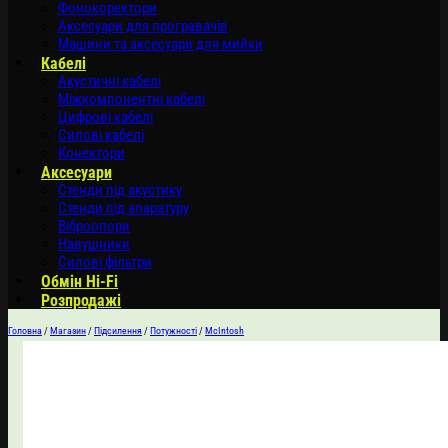
Фонокоректори
Аксесуари для програвачів
Машини та аксесуари для мийки
Кабелі
Акустичні кабелі
Міжкомпонентні кабелі
Цифрові кабелі
Силові кабелі
Конектори
Аксесуари
Стенди під акустику
Стенди під апаратуру
Віброопори
Навушники
Силові фільтри
Обмін Hi-Fi
Розпродажі
Головна
/
Магазин
/
Підсилення
/
Потужності
/
McIntosh