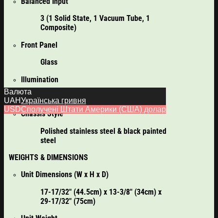
Balanced Input
3 (1 Solid State, 1 Vacuum Tube, 1
Composite)
Front Panel
Glass
Illumination
Валюта
Direct LED
UAH
Українська гривня
USD
Сполучені Штати Америки (США) долар
Chassis Style
Polished stainless steel & black painted
steel
WEIGHTS & DIMENSIONS
Unit Dimensions (W x H x D)
17-17/32″ (44.5cm) x 13-3/8″ (34cm) x
29-17/32″ (75cm)