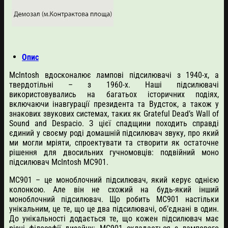
Опис
McIntosh вдосконалює лампові підсилювачі з 1940-х, а
твердотільні – з 1960-х. Наші підсилювачі
використовувались на багатьох історичних подіях,
включаючи інавгурації президента та Вудсток, а також у
знакових звукових системах, таких як Grateful Dead’s Wall of
Sound and Despacio. З цієї спадщини походить справді
єдиний у своєму роді домашній підсилювач звуку, про який
ми могли мріяти, спроектувати та створити як остаточне
рішення для двосильних гучномовців: подвійний моно
підсилювач McIntosh MC901.
MC901 – це моноблочний підсилювач, який керує однією
колонкою. Але він не схожий на будь-який інший
моноблочний підсилювач. Що робить MC901 настільки
унікальним, це те, що це два підсилювачі, об’єднані в один.
До унікальності додається те, що кожен підсилювач має