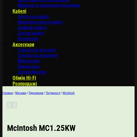
Машини та аксесуари для мийки
Кабелі
Акустичні кабелі
Міжкомпонентні кабелі
Цифрові кабелі
Силові кабелі
Конектори
Аксесуари
Стенди під акустику
Стенди під апаратуру
Віброопори
Навушники
Силові фільтри
Обмін Hi-Fi
Розпродажі
Головна
/
Магазин
/
Підсилення
/
Потужності
/
McIntosh
McIntosh MC1.25KW