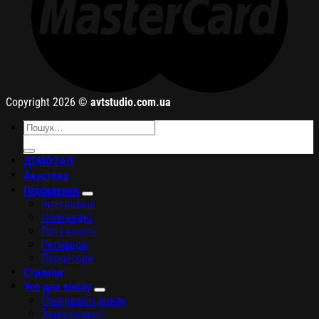
Copyright 2026 ©
avtstudio.com.ua
Шукати:
ДЕМОЗАЛ
Акустика
Підсилення
Інтегральні
Попередні
Потужності
Ресивери
Процесори
Стрімінг
Усе для вінілу
Програвачі вінілу
Звукознімачі