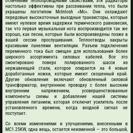
отличными теплопроводными свойствами, эти радиаторы
настолько эффективны при рассеивании тепла, что были
украшены логотипом McIntosh «Mc». Они охлаждают
передовые высокоточные выходные транзисторы, которые
имеют нулевое время задержки термического равновесия,
так что первая музыкальная нота воспроизводится так же
хорошо, как песни, которые были воспроизведены позже в
вашей сессии прослушивания. Теплоотводы закрыты
красивыми панелями вентиляции. Разъем подключения
переменного тока был смещен для использования более
широкого ассортимента силовых кабелей. Все это
смонтировано поверх полированного шасси из
нержавеющей стали, которое опирается на 4 новые
доработанные ножки, которые имеют скошенный край.
Другие обновления включают обновленный силовой
трансформатор, внутреннюю проводку с более высоким
внутренним напряжением, усовершенствованные
компоненты схемы и добавление нашей системы
управления питанием, которая отключит усилитель после
установленного времени, когда входной сигнал не
поступает.
Со всеми изменениями и улучшениями, внесенными в
MC1.25KW, одна вещь, остается неизменной — это большой,