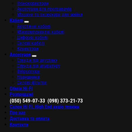
Фонокоректори
Аксесуари для програвачів
Машини та аксесуари для мийки
Кабелі
Акустичні кабелі
Міжкомпонентні кабелі
Цифрові кабелі
Силові кабелі
Конектори
Аксесуари
Стенди під акустику
Стенди під апаратуру
Віброопори
Навушники
Силові фільтри
Обмін Hi-Fi
Розпродажі
,
(050) 549-07-33
(098) 373-21-73
Салон Hi-Fi, High End аудіо техніки
Про нас
Доставка та оплата
Контакти