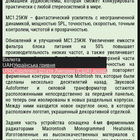
домашней аудиосистемы, которая сможет конкурировать
практически с любой стереосистемой в мире.
MC1.25KW – фантастический усилитель с неограниченной
динамикой, мощностью SPL, точностью, скоростью, точным
контролем, чистотой и прозрачностью.
Обновлений и улучшений MC1.25KW. Увеличение емкости
фильтра блока питания на 50% повышает
производительность низких частот, а также увеличивает
динамический запас. Дизайн обновленной верхней части
Валюта
усилителя произведен с претензионной точностью на
UAH
Українська гривня
промышленном оборудовании McIntosh, и повторяет
USD
Сполучені Штати Америки (США) долар
фирменные контуры продуктов McIntosh тех, которые были
сделаны несколько десятилетий назад. Звуковой
Autoformer и силовой трансформатор остаются
расположенными непосредственно за передней панелью,
но теперь они изолированы в новых раздельных корпусах.
Между ними находится новое округлое окно, в котором
расположен логотип, украшенный декоративной отделкой.
Задняя часть устройства оснащена 4-мя фирменными
радиаторами Macrontosh Monogrammed Heatsinks.
Изготовленные из высококачественных материалов с