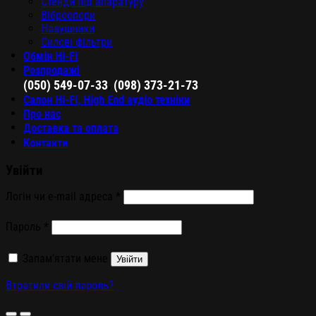
Стенди під апаратуру
Віброопори
Навушники
Силові фільтри
Обмін Hi-Fi
Розпродажі
,
(050) 549-07-33
(098) 373-21-73
Салон Hi-Fi, High End аудіо техніки
Про нас
Доставка та оплата
Контакти
Увійти
Логін чи e-mail адреса
*
Пароль
*
Запам'ятати мене
Увійти
Втратили свій пароль?