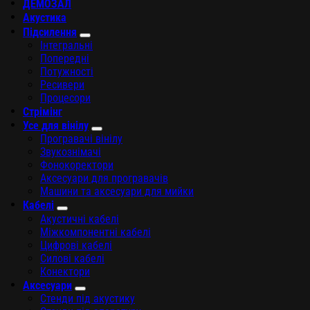
ДЕМОЗАЛ
Акустика
Підсилення
Інтегральні
Попередні
Потужності
Ресивери
Процесори
Стрімінг
Усе для вінілу
Програвачі вінілу
Звукознімачі
Фонокоректори
Аксесуари для програвачів
Машини та аксесуари для мийки
Кабелі
Акустичні кабелі
Міжкомпонентні кабелі
Цифрові кабелі
Силові кабелі
Конектори
Аксесуари
Стенди під акустику