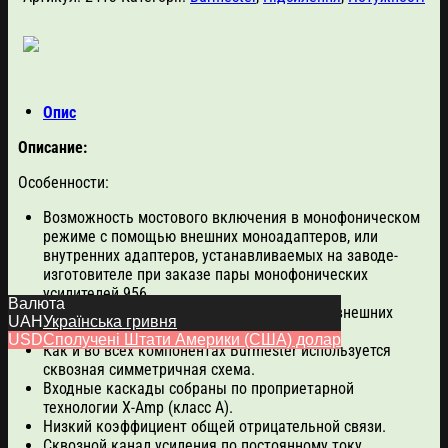
Опис
Описание:
Особенности:
Возможность мостового включения в монофоническом
режиме с помощью внешних моноадаптеров, или
внутренних адаптеров, устанавливаемых на заводе-
изготовителе при заказе пары монофонических
усилителей 956.
Валюта
Двух-усилительное включение с помощью внешних
UAH
Українська гривня
адаптеров.
USD
Сполучені Штати Америки (США) долар
Как и во всех компонентах Burmester используется
сквозная симметричная схема.
Входные каскады собраны по проприетарной
технологии X-Amp (класс А).
Низкий коэффициент общей отрицательной связи.
Сквозной канал усиления по постоянному току,