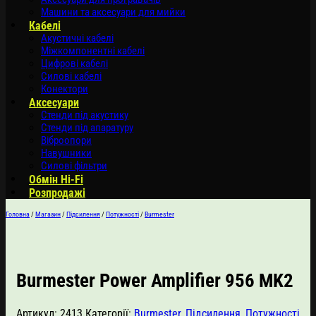
Машини та аксесуари для мийки
Кабелі
Акустичні кабелі
Міжкомпонентні кабелі
Цифрові кабелі
Силові кабелі
Конектори
Аксесуари
Стенди під акустику
Стенди під апаратуру
Віброопори
Навушники
Силові фільтри
Обмін Hi-Fi
Розпродажі
Головна
/
Магазин
/
Підсилення
/
Потужності
/
Burmester
Burmester Power Amplifier 956 MK2
Артикул:
2413
Категорії:
Burmester
,
Підсилення
,
Потужності