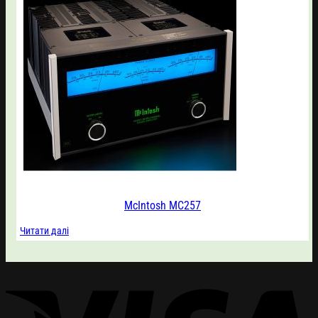
McIntosh MC257
Читати далі