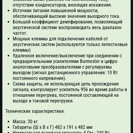
отсутствие конденсаторов, вносящих искажения.
Источник питания повышенной мощности,
обеспечивающий высокие значения выходного тока.
Большой коэффициент демпфирования, позволяющий
акустической системе воспроизводить весь диапазон
частот.
Мощные клеммы для подключения кабелей от
акустических систем (используются только лепестковые
клеммы)
Удаленное включение/выключение при соединении с
предварительными усилителями Burmester и цифро-
аналоговыми преобразователями с регулируемы
выходом (сигнал дистанционного управления: 10 Вт
постоянного напряжения).
Схема защиты, не использующая цепь прохождения
сигнала, контролирует усилитель 956 во время работы в
отношении перегрева, постоянной составляющей на
выходе и токовой перегрузки.
Технические характеристики:
Масса: 30 кг
Габариты (Ш х В х Г) 482 х 191 х 482 мм
Номинальная выходная мощность 4 Ом : 240 Вт