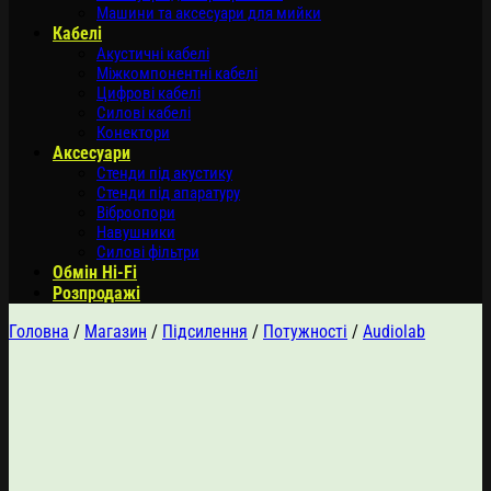
Машини та аксесуари для мийки
Кабелі
Акустичні кабелі
Міжкомпонентні кабелі
Цифрові кабелі
Силові кабелі
Конектори
Аксесуари
Стенди під акустику
Стенди під апаратуру
Віброопори
Навушники
Силові фільтри
Обмін Hi-Fi
Розпродажі
Головна
/
Магазин
/
Підсилення
/
Потужності
/
Audiolab