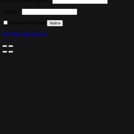
Логін чи e-mail адреса
*
Пароль
*
Запам'ятати мене
Увійти
Втратили свій пароль?