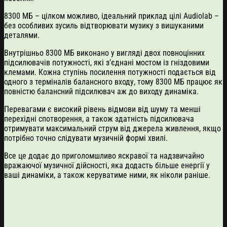
8300 МБ – цілком можливо, ідеальний приклад цілі Audiolab –
без особливих зусиль відтворювати музику з вишуканими
деталями.
Внутрішньо 8300 МБ виконано у вигляді двох повноцінних
підсилювачів потужності, які з’єднані мостом із гніздовими
клемами. Кожна ступінь посилення потужності подається від
одного з терміналів балансного входу, тому 8300 МБ працює як
повністю балансний підсилювач аж до виходу динаміка.
Перевагами є високий рівень відмови від шуму та менші
перехідні спотворення, а також здатність підсилювача
отримувати максимальний струм від джерела живлення, якщо
потрібно точно слідувати музичній формі хвилі.
Все це додає до приголомшливо яскравої та надзвичайно
вражаючої музичної дійсності, яка додасть більше енергії у
ваші динаміки, а також керуватиме ними, як ніколи раніше.