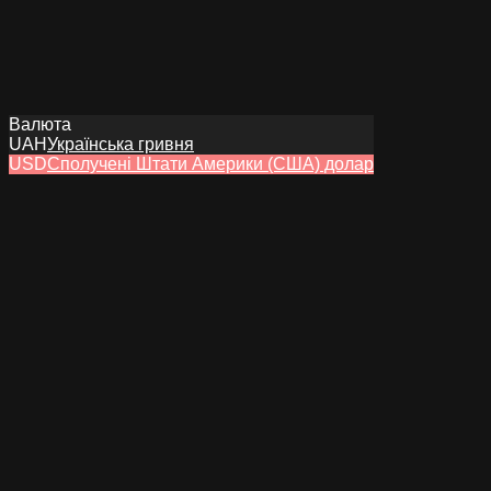
Валюта
UAH
Українська гривня
USD
Сполучені Штати Америки (США) долар