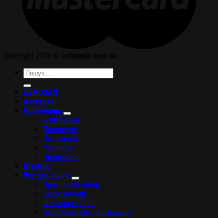
Copyright 2026 ©
avtstudio.com.ua
Шукати:
ДЕМОЗАЛ
Акустика
Підсилення
Інтегральні
Попередні
Потужності
Ресивери
Процесори
Стрімінг
Усе для вінілу
Програвачі вінілу
Звукознімачі
Фонокоректори
Аксесуари для програвачів