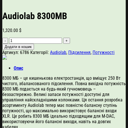
Audiolab 8300MB
1,320.00
$
Audiolab
8300MB
Додати в кошик
кількість
Артикул:
6786
Категорії:
Audiolab
,
Підсилення
,
Потужності
Опис
8300 МБ – це кишенькова електростанція, що вміщує 250 Вт
чистого, збалансованого підсилення. Повна вихідна потужність
8300 МБ подається на будь-який гучномовець –
беззастережно. Великі запаси потужності доступні для
управління найскладнішими колонками. Ця остання розробка
асортименту Audiolab тепер має повністю балансну ступінь
потужності, що максимально використовує балансні входи
XLR. Це робить 8300 МБ ідеально підходящим для M-DAC,
використовуючи його балансні виходи, навіть на довгих
кабелях.