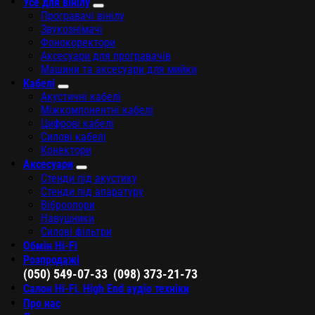
Усе для вінілу
Програвачі вінілу
Звукознімачі
Фонокоректори
Аксесуари для програвачів
Машини та аксесуари для мийки
Кабелі
Акустичні кабелі
Міжкомпонентні кабелі
Цифрові кабелі
Силові кабелі
Конектори
Аксесуари
Стенди під акустику
Стенди під апаратуру
Віброопори
Навушники
Силові фільтри
Обмін Hi-Fi
Розпродажі
,
(050) 549-07-33
(098) 373-21-73
Салон Hi-Fi, High End аудіо техніки
Про нас