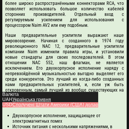
более широко распространёнными коннекторами RCA, что
позволяет использовать большое количество кабелей
сторонних производителей. Отдельный вход с
регулируемым усилением для использования с
процессором Naim AV2 или ему подобным.
Наши предварительные усилители выражают наше
мировоззрение. Начиная с созданного в 1974 году
революционного NAC 12, предварительные усилители
компании Naim изменили правила игры, и установили
новые стандарты для своих последователей. В этом
отношении NAC 552, наш флагман, не является
исключением. Его двухкорпусное исполнение наряду с
непревзойдённой музыкальностью выгодно выделяет его
среди конкурентов. Это лучший из когда-либо созданных
нами предварительных усилителей, и, если уж быть
откровенным, самый лучший из вообще существующих на
Валюта
сегодня.
UAH
Українська гривня
USD
Сполучені Штати Америки (США) долар
Особенности
Двухкорпусное исполнение, защищающее от
электромагнитных помех
Источник питания с несколькими напряжениями, в