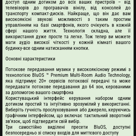
доступ одним дотиком до всіх ваших пристроїв – від
телевізорів до програвачів вінілу, від консолей до
транспорту компакт-дисків. Найкраще, що він дає вам
високоякісні звукові можливості з таким простим
управлінням на базі смартфонів, якого очікують в кожній
сфері нашого життя. Технологія складна, але її
використання дуже просте та легке. Тож тепер ви можете
мати аудіо високої чіткості у кожній кімнаті вашого
будинку-все одним натисканням кнопки.
Основні характеристики
Потокове передавання музики у високоякісному режимі з
технологією BluOS ™ Premium Multi-Room Audio Technology,
яка підтримує 20+ сервісів потокової передачі та може
передавати потокове передавання до 64 зон, керованими
за допомогою вашого смартфона
Користувацький інтерфейс керування набором одним
дотиком простий та інтуїтивно зрозумілий у використанні.
Виберіть гучність прослуховування або джерело, керуючись
графічним інтерфейсом, що включає тактильний зворотний
зв’язок, щоб підтвердити свій вибір.
Три самостійно виділені пресети BluOS, доступні
безпосередньо зі списку входів для миттєвого доступу