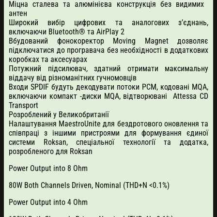
Міцна сталева та алюмінієва конструкція без видимих ​​
антен
Широкий вибір цифрових та аналогових з’єднань,
включаючи Bluetooth® та AirPlay 2
Вбудований фонокоректор Moving Magnet дозволяє
підключатися до програвача без необхідності в додаткових
коробках та аксесуарах
Потужний підсилювач, здатний отримати максимальну
віддачу від різноманітних гучномовців
Входи SPDIF будуть декодувати потоки PCM, кодовані MQA,
включаючи компакт -диски MQA, відтворювані Attessa CD
Transport
Розроблений у Великобританії
Налаштування MaestroUnite для бездротового оновлення та
співпраці з іншими пристроями для формування єдиної
системи Roksan, спеціальної технології та додатка,
розробленого для Roksan
Power Output into 8 Ohm
80W Both Channels Driven, Nominal (THD+N <0.1%)
Power Output into 4 Ohm