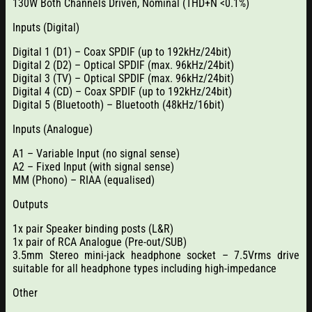
130W Both Channels Driven, Nominal (THD+N <0.1%)
Inputs (Digital)
Digital 1 (D1) – Coax SPDIF (up to 192kHz/24bit)
Digital 2 (D2) – Optical SPDIF (max. 96kHz/24bit)
Digital 3 (TV) – Optical SPDIF (max. 96kHz/24bit)
Digital 4 (CD) – Coax SPDIF (up to 192kHz/24bit)
Digital 5 (Bluetooth) – Bluetooth (48kHz/16bit)
Inputs (Analogue)
A1 – Variable Input (no signal sense)
A2 – Fixed Input (with signal sense)
MM (Phono) – RIAA (equalised)
Outputs
1x pair Speaker binding posts (L&R)
1x pair of RCA Analogue (Pre-out/SUB)
3.5mm Stereo mini-jack headphone socket – 7.5Vrms drive
suitable for all headphone types including high-impedance
Other