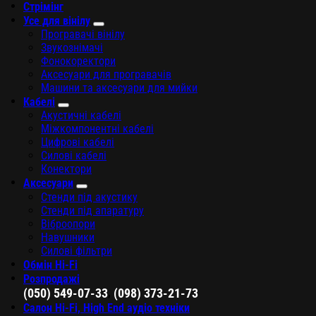
Стрімінг
Усе для вінілу
Програвачі вінілу
Звукознімачі
Фонокоректори
Аксесуари для програвачів
Машини та аксесуари для мийки
Кабелі
Акустичні кабелі
Міжкомпонентні кабелі
Цифрові кабелі
Силові кабелі
Конектори
Аксесуари
Стенди під акустику
Стенди під апаратуру
Віброопори
Навушники
Силові фільтри
Обмін Hi-Fi
Розпродажі
,
(050) 549-07-33
(098) 373-21-73
Салон Hi-Fi, High End аудіо техніки