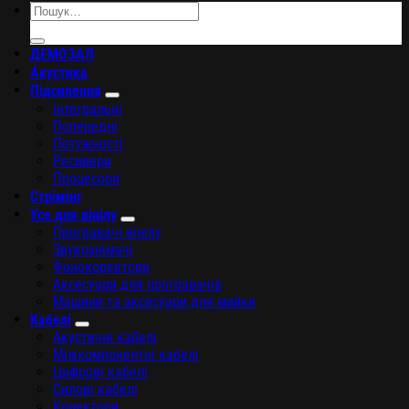
Шукати:
ДЕМОЗАЛ
Акустика
Підсилення
Інтегральні
Попередні
Потужності
Ресивери
Процесори
Стрімінг
Усе для вінілу
Програвачі вінілу
Звукознімачі
Фонокоректори
Аксесуари для програвачів
Машини та аксесуари для мийки
Кабелі
Акустичні кабелі
Міжкомпонентні кабелі
Цифрові кабелі
Силові кабелі
Конектори