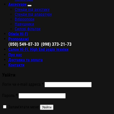
Аксесуари
Стенди під акустику
Стенди під апаратуру
Віброопори
Навушники
Силові фільтри
Обмін Hi-Fi
Розпродажі
,
(050) 549-07-33
(098) 373-21-73
Салон Hi-Fi, High End аудіо техніки
Про нас
Доставка та оплата
Контакти
Увійти
Логін чи e-mail адреса
*
Пароль
*
Запам'ятати мене
Увійти