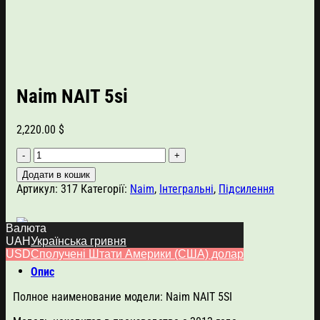
Naim NAIT 5si
2,220.00
$
Naim
NAIT
Додати в кошик
5si
Артикул:
317
Категорії:
Naim
,
Інтегральні
,
Підсилення
кількість
Валюта
UAH
Українська гривня
USD
Сполучені Штати Америки (США) долар
Опис
Полное наименование модели: Naim NAIT 5SI