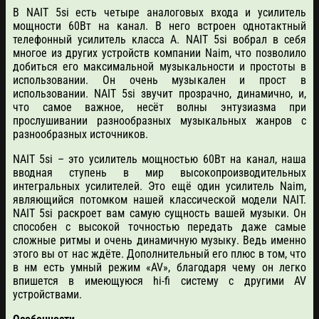
В NAIT 5si есть четыре аналоговых входа и усилитель
мощности 60Вт на канал. В него встроен однотактный
телефонный усилитель класса А. NAIT 5si вобрал в себя
многое из других устройств компании Naim, что позволило
добиться его максимальной музыкальности и простоты в
использовании. Он очень музыкален и прост в
использовании. NAIT 5si звучит прозрачно, динамично, и,
что самое важное, несёт волны энтузиазма при
прослушивании разнообразных музыкальных жанров с
разнообразных источников.
NAIT 5si – это усилитель мощностью 60Вт на канал, наша
вводная ступень в мир высокопроизводительных
интегральных усилителей. Это ещё один усилитель Naim,
являющийся потомком нашей классической модели NAIT.
NAIT 5si раскроет вам самую сущность вашей музыки. Он
способен с высокой точностью передать даже самые
сложные ритмы и очень динамичную музыку. Ведь именно
этого вы от нас ждёте. Дополнительный его плюс в том, что
в нм есть умный режим «AV», благодаря чему он легко
впишется в имеющуюся hi-fi систему с другими AV
устройствами.