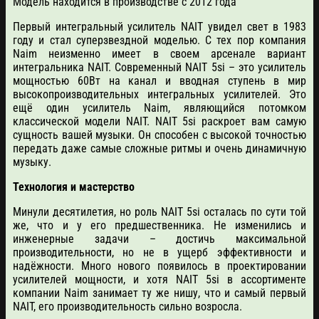
Модель находится в производстве с 2012 года
Первый интегральный усилитель NAIT увидел свет в 1983
году и стал суперзвездной моделью. С тех пор компания
Naim неизменно имеет в своем арсенале вариант
интегральника NAIT. Современный NAIT 5si – это усилитель
мощностью 60Вт на канал и вводная ступень в мир
высокопроизводительных интегральных усилителей. Это
ещё один усилитель Naim, являющийся потомком
классической модели NAIT. NAIT 5si раскроет вам самую
сущность вашей музыки. Он способен с высокой точностью
передать даже самые сложные ритмы и очень динамичную
музыку.
Технология и мастерство
Минули десятилетия, но роль NAIT 5si осталась по сути той
же, что и у его предшественника. Не изменились и
инженерные задачи – достичь максимальной
производительности, но не в ущерб эффективности и
надёжности. Много нового появилось в проектировании
усилителей мощности, и хотя NAIT 5si в ассортименте
компании Naim занимает ту же нишу, что и самый первый
NAIT, его производительность сильно возросла.