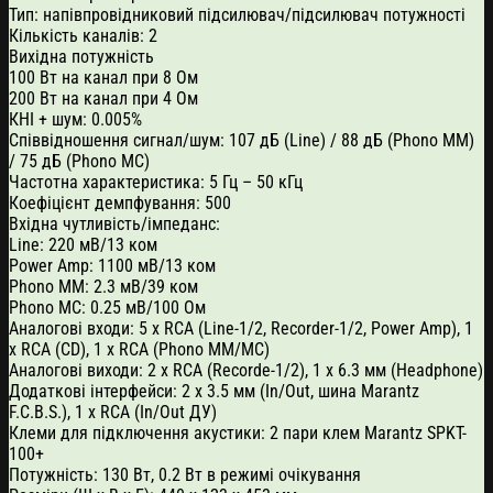
Тип: напівпровідниковий підсилювач/підсилювач потужності
Кількість каналів: 2
Вихідна потужність
100 Вт на канал при 8 Ом
200 Вт на канал при 4 Ом
КНІ + шум: 0.005%
Співвідношення сигнал/шум: 107 дБ (Line) / 88 дБ (Phono MM)
/ 75 дБ (Phono MC)
Частотна характеристика: 5 Гц – 50 кГц
Коефіцієнт демпфування: 500
Вхідна чутливість/імпеданс:
Line: 220 мВ/13 ком
Power Amp: 1100 мВ/13 ком
Phono MM: 2.3 мВ/39 ком
Phono MC: 0.25 мВ/100 Ом
Аналогові входи: 5 х RCA (Line-1/2, Recorder-1/2, Power Amp), 1
x RCA (CD), 1 x RCA (Phono MM/MC)
Аналогові виходи: 2 x RCA (Recorde-1/2), 1 x 6.3 мм (Headphone)
Додаткові інтерфейси: 2 х 3.5 мм (In/Out, шина Marantz
F.C.B.S.), 1 х RCA (In/Out ДУ)
Клеми для підключення акустики: 2 пари клем Marantz SPKT-
100+
Потужність: 130 Вт, 0.2 Вт в режимі очікування