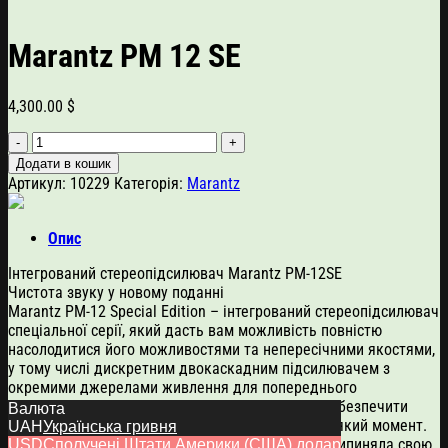
Marantz PM 12 SE
4,300.00
$
Marantz
PM
Додати в кошик
12
Артикул:
10229
Категорія:
Marantz
SE
кількість
Опис
Інтегрований стереопідсилювач Marantz PM-12SE
Чистота звуку у новому поданні
Marantz PM-12 Special Edition – інтегрований стереопідсилювач
спеціальної серії, який дасть вам можливість повністю
насолодитися його можливостями та непересічними якостями,
у тому числі дискретним двокаскадним підсилювачем з
окремими джерелами живлення для попереднього
підсилювача та підсилювача потужності, щоб забезпечити
Валюта
чистоту сигналу та виняткову якість звуку будь-який момент.
UAH
Українська гривня
Команда майстрів звуку в Японії та Європі не припиняла свою
USD
Сполучені Штати Америки (США) долар