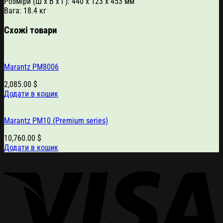
Розміри (Ш x В x Г): 440 x 123 x 453 мм
Вага: 18.4 кг
Схожі товари
Marantz PM8006
2,085.00
$
Додати в кошик
Marantz PM10 (Premium series)
10,760.00
$
Додати в кошик