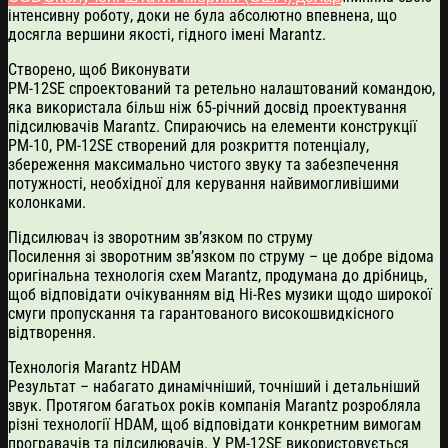
інтенсивну роботу, доки не була абсолютно впевнена, що
досягла вершини якості, гідного імені Marantz.
Створено, щоб Виконувати
PM-12SE спроектований та ретельно налаштований командою,
яка використала більш ніж 65-річний досвід проектування
підсилювачів Marantz. Спираючись на елементи конструкції
PM-10, PM-12SE створений для розкриття потенціалу,
збереження максимально чистого звуку та забезпечення
потужності, необхідної для керування найвимогливішими
колонками.
Підсилювач із зворотним зв’язком по струму
Посилення зі зворотним зв’язком по струму – це добре відома
оригінальна технологія схем Marantz, продумана до дрібниць,
щоб відповідати очікуванням від Hi-Res музики щодо широкої
смуги пропускання та гарантованого високошвидкісного
відтворення.
Технологія Marantz HDAM
Результат – набагато динамічніший, точніший і детальніший
звук. Протягом багатьох років компанія Marantz розробляла
різні технології HDAM, щоб відповідати конкретним вимогам
програвачів та підсилювачів. У PM-12SE використовується