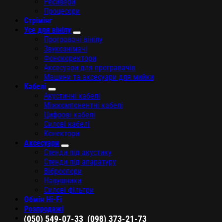
Ресивери
Процесори
Стрімінг
Усе для вінілу
Програвачі вінілу
Звукознімачі
Фонокоректори
Аксесуари для програвачів
Машини та аксесуари для мийки
Кабелі
Акустичні кабелі
Міжкомпонентні кабелі
Цифрові кабелі
Силові кабелі
Конектори
Аксесуари
Стенди під акустику
Стенди під апаратуру
Віброопори
Навушники
Силові фільтри
Обмін Hi-Fi
Розпродажі
,
(050) 549-07-33
(098) 373-21-73