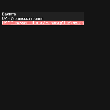
Валюта
UAH
Українська гривня
USD
Сполучені Штати Америки (США) долар