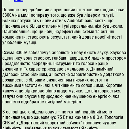
Повністю перероблений з нуля новий інтегрований підсилювач
8300A на милі попереду того, що вже був лідером галузі.
Більша потужність і новий стиль Audiolab означають, що
підсилювач є більш стильним і універсальним, ніж будь-коли.
Найголовніше, що це нові, надефективні схеми та обтічні
компоненти, створюють результат, який додає нової чіткості
улюбленій музиці.
Схема 8300A забезпечує абсолютно нову якість звуку. Звукова
сцена, яку вона створює, глибша і ширша, з більшим простором
і розділеністю всередині. Інструмент та голоси краще
визначити, їх характер яскраво змальовано. Динамічний
діапазон стає більшим, а частотна характеристика додатково
розширена, з більшим визначенням низьких частот та
високими частотами, які є чіткішими та солодшими. Коротше
кажучи, це відкриває вікно щодо музики, що відтворюється,
залучаючи слухача природною, невимушеною енергією, яка
повністю відображає вихідний матеріал.
В основі цього підсилювача – потужний подвійний моно-
підсилювач, що забезпечує 75 Вт на канал на 8 Ом. Топологія
CFB або „Додатковий зворотний зв’язок” пропонує чудову
лінійність і забезпечує чудову термостабільність.