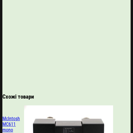
Схожі товари
McIntosh
MC611
mono