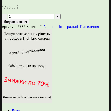
1,485.00
$
Audiolab
8300A
Додати в кошик
кількість
Артикул:
6782
Категорії:
Audiolab
,
Інтегральні
,
Підсилення
Опис