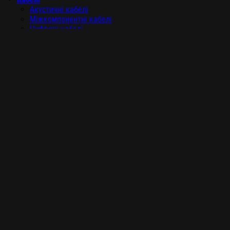
Акустичні кабелі
Міжкомпонентні кабелі
Цифрові кабелі
Силові кабелі
Конектори
Аксесуари
Стенди під акустику
Стенди під апаратуру
Віброопори
Навушники
Силові фільтри
Обмін Hi-Fi
Розпродажі
,
(050) 549-07-33
(098) 373-21-73
Салон Hi-Fi, High End аудіо техніки
Про нас
Доставка та оплата
Контакти
Увійти
Логін чи e-mail адреса
*