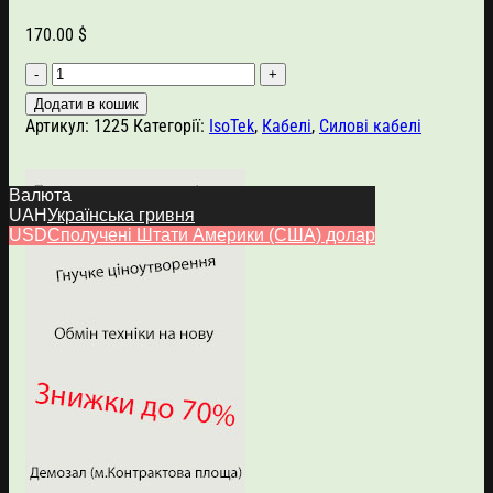
170.00
$
IsoTek
EVO3
Додати в кошик
Premier
Артикул:
1225
Категорії:
IsoTek
,
Кабелі
,
Силові кабелі
Power
Cable
(1.5m)
Валюта
кількість
UAH
Українська гривня
USD
Сполучені Штати Америки (США) долар