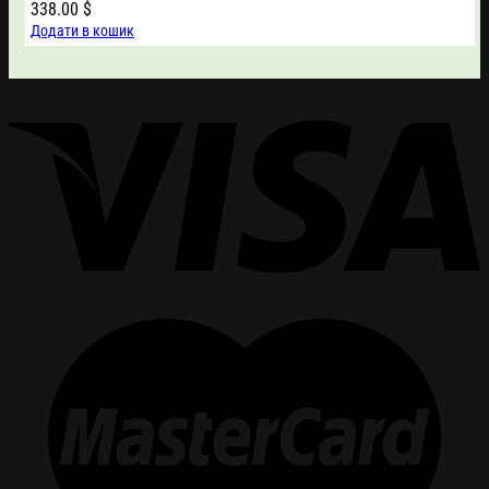
338.00
$
Додати в кошик