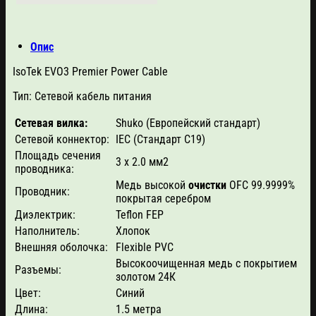
Опис
IsoTek EVO3 Premier Power Cable
Тип: Cетевой кабель питания
Сетевая вилка:
Shuko (Европейский стандарт)
Сетевой коннектор:
IEC (Стандарт С19)
Площадь сечения
3 x 2.0 мм2
проводника:
Медь высокой
очистки
OFC 99.9999%
Проводник:
покрытая серебром
Диэлектрик:
Teflon FEP
Наполнитель:
Хлопок
Внешняя оболочка:
Flexible PVC
Высокоочищенная медь с покрытием
Разъемы:
золотом 24К
Цвет:
Синий
Длина:
1.5 метра