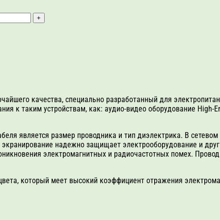
сочайшего качества, специально разработанный для электропитан
ия к таким устройствам, как: аудио-видео оборудование High-E
еля является размер проводника и тип диэлектрика. В сетевом к
экранирование надежно защищает электрооборудование и другие
роникновения электромагнитных и радиочастотных помех. Провод
цвета, который меет высокий коэффициент отражения электрома