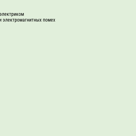
иэлектриком
и электромагнитных помех