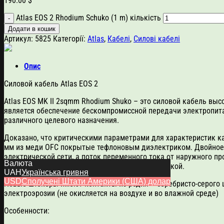
190.00
$
Atlas EOS 2 Rhodium Schuko (1 m) кількість
Додати в кошик
Артикул:
5825
Категорії:
Atlas
,
Кабелі
,
Силові кабелі
Опис
Силовой кабель Atlas EOS 2
Atlas EOS MK II 2sqmm Rhodium Shuko – это силовой кабель вы
является обеспечение бескомпромиссной передачи электропитан
различного целевого назначения.
Доказано, что критическими параметрами для характеристик каб
мм из меди OFC покрытые тефлоновым диэлектриком. Двойное 
электрической сети, а поток переменного тока от наружного п
Валюта
затянутую вдобавок красивой нейлоновой оплеткой.
UAH
Українська гривня
USD
Сполучені Штати Америки (США) долар
Новые штекеры имеют контакты из родия – серебристо-серого 
электроэрозии (не окисляется на воздухе и во влажной среде)
Особенности: