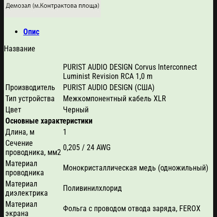
Опис
Название
PURIST AUDIO DESIGN Corvus Interconnect
Luminist Revision RCA 1,0 m
Производитель
PURIST AUDIO DESIGN (США)
Тип устройства
Межкомпонентный кабель XLR
Цвет
Черный
Основные характеристики
Длина, м
1
Сечение
0,205 / 24 AWG
проводника, мм2
Материал
Монокристаллическая медь (одножильный)
проводника
Материал
Поливинилхлорид
диэлектрика
Материал
Фольга с проводом отвода заряда, FEROX
экрана