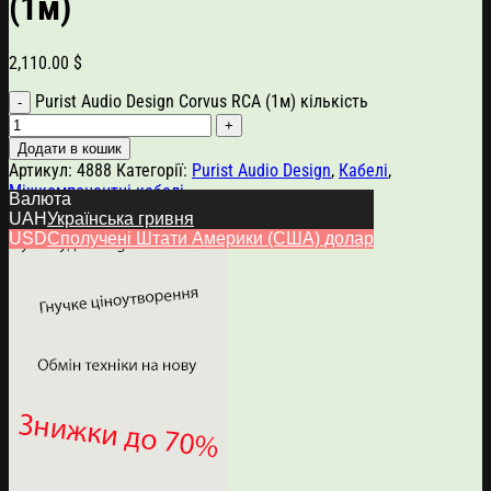
(1м)
2,110.00
$
Purist Audio Design Corvus RCA (1м) кількість
Додати в кошик
Артикул:
4888
Категорії:
Purist Audio Design
,
Кабелі
,
Міжкомпонентні кабелі
Валюта
UAH
Українська гривня
USD
Сполучені Штати Америки (США) долар