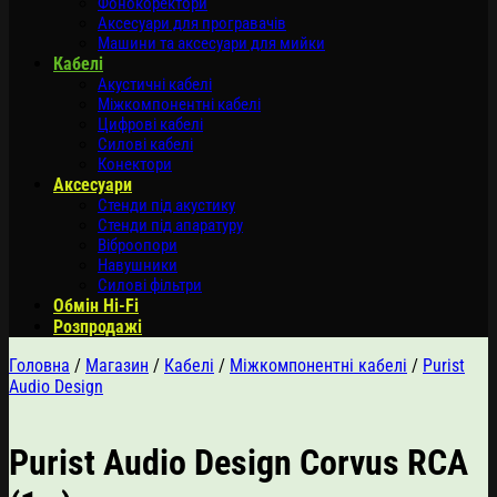
Фонокоректори
Аксесуари для програвачів
Машини та аксесуари для мийки
Кабелі
Акустичні кабелі
Міжкомпонентні кабелі
Цифрові кабелі
Силові кабелі
Конектори
Аксесуари
Стенди під акустику
Стенди під апаратуру
Віброопори
Навушники
Силові фільтри
Обмін Hi-Fi
Розпродажі
Головна
/
Магазин
/
Кабелі
/
Міжкомпонентні кабелі
/
Purist
Audio Design
Purist Audio Design Corvus RCA