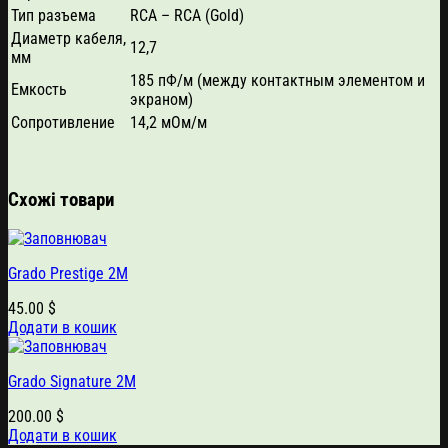
Тип разъема
RCA – RCA (Gold)
Диаметр кабеля,
12,7
мм
185 пФ/м (между контактным элементом и
Емкость
экраном)
Сопротивление
14,2 мОм/м
Схожі товари
Grado Prestige 2M
45.00
$
Додати в кошик
Grado Signature 2M
200.00
$
Додати в кошик