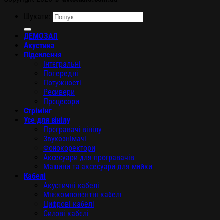
Шукати:
ДЕМОЗАЛ
Акустика
Підсилення
Інтегральні
Попередні
Потужності
Ресивери
Процесори
Стрімінг
Усе для вінілу
Програвачі вінілу
Звукознімачі
Фонокоректори
Аксесуари для програвачів
Машини та аксесуари для мийки
Кабелі
Акустичні кабелі
Міжкомпонентні кабелі
Цифрові кабелі
Силові кабелі