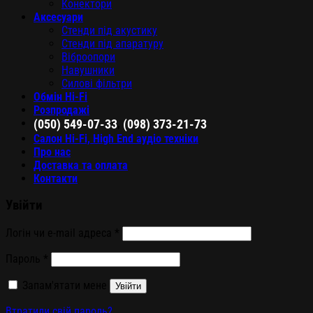
Конектори
Аксесуари
Стенди під акустику
Стенди під апаратуру
Віброопори
Навушники
Силові фільтри
Обмін Hi-Fi
Розпродажі
,
(050) 549-07-33
(098) 373-21-73
Салон Hi-Fi, High End аудіо техніки
Про нас
Доставка та оплата
Контакти
Увійти
Логін чи e-mail адреса
*
Пароль
*
Запам'ятати мене
Увійти
Втратили свій пароль?