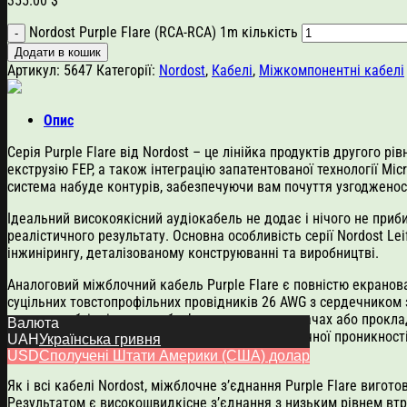
355.00
$
Nordost Purple Flare (RCA-RCA) 1m кількість
Додати в кошик
Артикул:
5647
Категорії:
Nordost
,
Кабелі
,
Міжкомпонентні кабелі
Опис
Серія Purple Flare від Nordost – це лінійка продуктів другого рів
екструзію FEP, а також інтеграцію запатентованої технології Mi
система набуде контурів, забезпечуючи вам почуття узгодженос
Ідеальний високоякісний аудіокабель не додає і нічого не приб
реалістичного результату. Основна особливість серії Nordost Lei
інжинірингу, деталізованому конструюванні та виробництві.
Аналоговий міжблочний кабель Purple Flare є повністю екрано
суцільних товстопрофільних провідників 26 AWG з сердечником з
усуває необхідність в необов’язкових наповнювачах або прокла
Валюта
забезпечення чудових характеристик діелектричної проникності,
UAH
Українська гривня
заземлення.
USD
Сполучені Штати Америки (США) долар
Як і всі кабелі Nordost, міжблочне з’єднання Purple Flare виго
Результатом є високошвидкісне з’єднання з низьким рівнем втрат