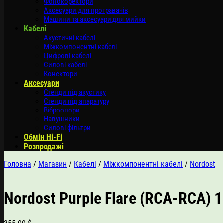
Фонокоректори
Аксесуари для програвачів
Машини та аксесуари для мийки
Кабелі
Акустичні кабелі
Міжкомпонентні кабелі
Цифрові кабелі
Силові кабелі
Конектори
Аксесуари
Стенди під акустику
Стенди під апаратуру
Віброопори
Навушники
Силові фільтри
Обмін Hi-Fi
Розпродажі
Головна
/
Магазин
/
Кабелі
/
Міжкомпонентні кабелі
/
Nordost
Nordost Purple Flare (RCA-RCA) 