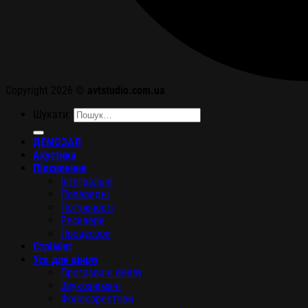
Copyright 2026 ©
avtstudio.com.ua
Шукати:
ДЕМОЗАЛ
Акустика
Підсилення
Інтегральні
Попередні
Потужності
Ресивери
Процесори
Стрімінг
Усе для вінілу
Програвачі вінілу
Звукознімачі
Фонокоректори