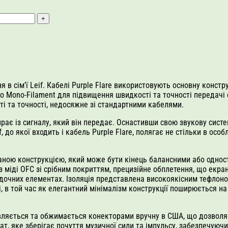
ня в сім’ї Leif. Кабелі Purple Flare використовують основну констр
cro Mono-Filament для підвищення швидкості та точності передачі
ті та точності, недосяжне зі стандартними кабелями.
ирає із сигналу, який він передає. Оснастивши свою звукову сис
f, до якої входить і кабель Purple Flare, полягає не стільки в осо
ваною конструкцією, який може бути кінець балансними або одно
 міді OFC зі срібним покриттям, прецизійне обплетення, що екран
дочних елементах. Ізоляція представлена високоякісним тефлоно
 в той час як елегантний мінімалізм конструкції поширюється на
товляється та обжимається конекторами вручну в США, що дозволяє
, яке зберігає почуття музичної сили та імпульсу, забезпечуючи 