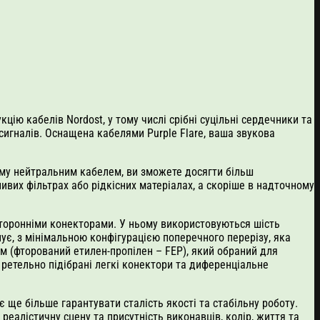
укцію кабелів Nordost, у тому числі срібні суцільні сердечники та
 сигналів. Оснащена кабелями Purple Flare, ваша звукова
тему нейтральним кабелем, ви зможете досягти більш
бливих фільтрах або рідкісних матеріалах, а скоріше в надточному
сторонніми конекторами. У ньому використовуються шість
ує, з мінімальною конфігурацією поперечного перерізу, яка
м (фторований етилен-пропілен – FEP), який обраний для
 ретельно підібрані легкі конектори та диференціальне
 ще більше гарантувати сталість якості та стабільну роботу.
реалістичну сцену та присутність виконавців, колір, життя та