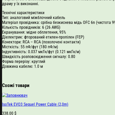
драму у їх виконанні.
Технічні характеристики
Тип: аналоговий міжблочний кабель
Матеріал провідника: срібна безкиснева мідь ОFС 6n (чистота 9
Кількість провідників: 6 (26 AWG)
Екранування: мідне обплетення, 95%
Діелектрик: фторований етилен-пропілен (FEP)
Конектори: RCA – RCA (позолочені контакти)
Місткість: 55 пФ/фут (180 пФ/м)
Індуктивність: 0.037 мкГн/фут (0.121 мкГн/м)
Швидкість розповсюдження сигналу: 0.80
Форма перерізу: круглий
Довжина кабелю: 1.0 м
Схожі товари
IsoTek EVO3 Sequel Power Cable (2,0m)
338.00
$