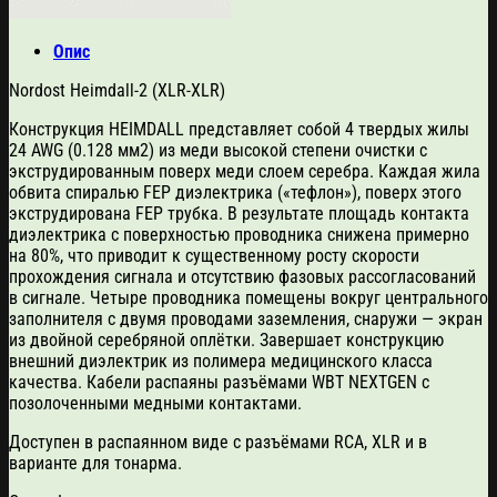
Опис
Nordost Heimdall-2 (XLR-XLR)
Конструкция HEIMDALL представляет собой 4 твердых жилы
24 AWG (0.128 мм2) из меди высокой степени очистки с
экструдированным поверх меди слоем серебра. Каждая жила
обвита спиралью FEP диэлектрика («тефлон»), поверх этого
экструдирована FEP трубка. В результате площадь контакта
диэлектрика с поверхностью проводника снижена примерно
на 80%, что приводит к существенному росту скорости
прохождения сигнала и отсутствию фазовых рассогласований
в сигнале. Четыре проводника помещены вокруг центрального
заполнителя с двумя проводами заземления, снаружи — экран
из двойной серебряной оплётки. Завершает конструкцию
внешний диэлектрик из полимера медицинского класса
качества. Кабели распаяны разъёмами WBT NEXTGEN с
позолоченными медными контактами.
Доступен в распаянном виде с разъёмами RCA, XLR и в
варианте для тонарма.