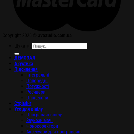
Copyright 2026 ©
avtstudio.com.ua
Шукати:
ДЕМОЗАЛ
Акустика
Підсилення
Інтегральні
Попередні
Потужності
Ресивери
Процесори
Стрімінг
Усе для вінілу
Програвачі вінілу
Звукознімачі
Фонокоректори
Аксесуари для програвачів