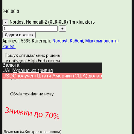
940.00
$
Nordost Heimdall-2 (XLR-XLR) 1m кількість
Додати в кошик
Артикул:
5635
Категорії:
Nordost
,
Кабелі
,
Міжкомпонентні
кабелі
Валюта
UAH
Українська гривня
USD
Сполучені Штати Америки (США) долар