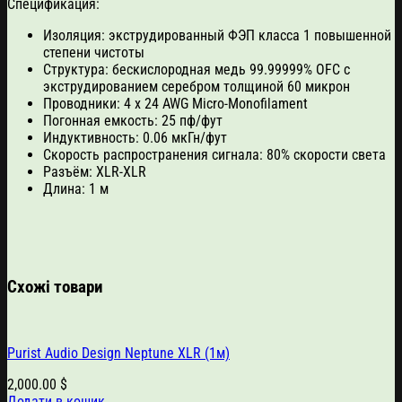
Спецификация:
Изоляция: экструдированный ФЭП класса 1 повышенной
степени чистоты
Структура: бескислородная медь 99.99999% OFC c
экструдированием серебром толщиной 60 микрон
Проводники: 4 х 24 AWG Micro-Monofilament
Погонная емкость: 25 пф/фут
Индуктивность: 0.06 мкГн/фут
Скорость распространения сигнала: 80% скорости света
Разъём: XLR-XLR
Длина: 1 м
Схожі товари
Purist Audio Design Neptune XLR (1м)
2,000.00
$
Додати в кошик