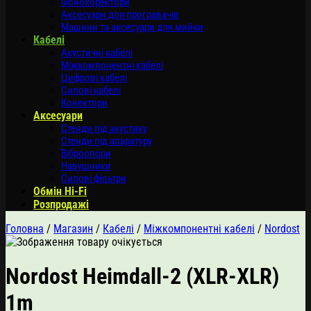
Фонокоректори
Аксесуари для програвачів
Машини та аксесуари для мийки
Кабелі
Акустичні кабелі
Міжкомпонентні кабелі
Цифрові кабелі
Силові кабелі
Конектори
Аксесуари
Стенди під акустику
Стенди під апаратуру
Віброопори
Навушники
Силові фільтри
Обмін Hi-Fi
Розпродажі
Головна
/
Магазин
/
Кабелі
/
Міжкомпонентні кабелі
/
Nordost
Nordost Heimdall-2 (XLR-XLR)
1m