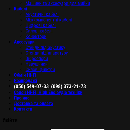
Машини та аксесуари для мийки
Кабелі
Акустичні кабелі
Міжкомпонентні кабелі
Цифрові кабелі
Силові кабелі
Конектори
Аксесуари
Стенди під акустику
Стенди під апаратуру
Віброопори
Навушники
Силові фільтри
Обмін Hi-Fi
Розпродажі
,
(050) 549-07-33
(098) 373-21-73
Салон Hi-Fi, High End аудіо техніки
Про нас
Доставка та оплата
Контакти
Увійти