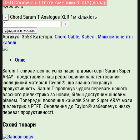
USD
Сполучені Штати Америки (США) долар
4,400.00
$
Chord Sarum T Analogue XLR 1м кількість
Додати в кошик
Артикул:
3653
Категорії:
Chord Cable
,
Кабелі
,
Міжкомпонентні
кабелі
Опис
Sarum T спирається на успіх нашої відомої серії Sarum Super
ARAY і представляє наш революційний запатентований
ізоляційний матеріал Taylon®, що значно покращує
продуктивність. Sarum T пропонує чудові переваги нашого
власного діелектрика за новим, більш доступним ціновим
рівнем. Попередні покоління кабелів Sarum Super ARAY мали
діелектрик з PTFE. Оновлення до Taylon® забезпечує низку
переваг продуктивності.
Схожі товари