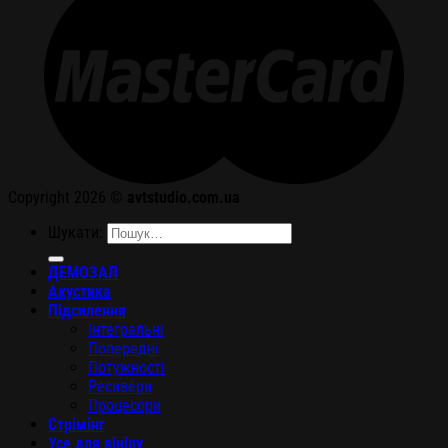
Copyright 2026 ©
avtstudio.com.ua
Шукати:
ДЕМОЗАЛ
Акустика
Підсилення
Інтегральні
Попередні
Потужності
Ресивери
Процесори
Стрімінг
Усе для вінілу