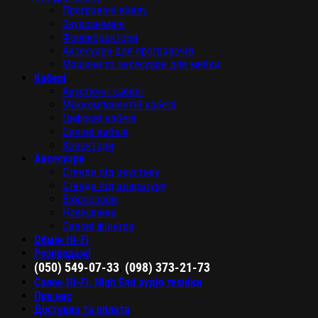
Програвачі вінілу
Звукознімачі
Фонокоректори
Аксесуари для програвачів
Машини та аксесуари для мийки
Кабелі
Акустичні кабелі
Міжкомпонентні кабелі
Цифрові кабелі
Силові кабелі
Конектори
Аксесуари
Стенди під акустику
Стенди під апаратуру
Віброопори
Навушники
Силові фільтри
Обмін Hi-Fi
Розпродажі
,
(050) 549-07-33
(098) 373-21-73
Салон Hi-Fi, High End аудіо техніки
Про нас
Доставка та оплата