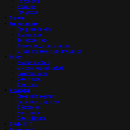
Потужності
Ресивери
Процесори
Стрімінг
Усе для вінілу
Програвачі вінілу
Звукознімачі
Фонокоректори
Аксесуари для програвачів
Машини та аксесуари для мийки
Кабелі
Акустичні кабелі
Міжкомпонентні кабелі
Цифрові кабелі
Силові кабелі
Конектори
Аксесуари
Стенди під акустику
Стенди під апаратуру
Віброопори
Навушники
Силові фільтри
Обмін Hi-Fi
Розпродажі