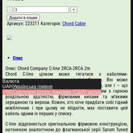
Chord
C-
Додати в кошик
line
Артикул:
223211
Категорія:
Chord Cable
stereo
RCA
2м
кількість
Опис
Опис: Chord Company C-line 2RCA-2RCA 2m
Chord C-line цілком може тягатися з кабелями-
конкурентами, що коштують вдвічі більше. Він може
Валюта
похвалитися не тільки чудовою якістю збірки, але і – що
UAH
Українська гривня
важливіше – прекрасним, відкритим звучанням з гарною
USD
Сполучені Штати Америки (США) долар
роздільною здатністю, фірмовими низами та м’якими
серединою та верхом. Кожен, хто хоче придбати собі гідний
міжблочник і при цьому не збідніти, має поставити цей
кабель одним із перших у списку.
C-line відрізняється оригінальною фірмовою конструкцією,
натхненою аналогічною до флагманської серії Sarum Tuned