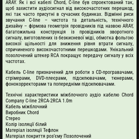
ARAY. Як і всі кабелі Chord, C-line був спроектований так,
щоб захистити аудіосигнал від високочастотних перешкод,
які так часто присутні в сучасних будинках. Відмінні риси
звучання C-line – чистота та детальність, технічного
дизайну – фірмова геометрія провідників під назвою ARAY,
багатожильна конструкція із провідників зворотного
сигналу, виготовлених із безкисневої міді, обмотка фольгою
високої щільності для зниження рівня втрати сигналу,
спричиненого високочастотними перешкодами. Унікальний
позолочений штекер RCA покращує передачу сигналу у всіх
частотах.
Кабель C-line призначений для роботи з CD-програвачами,
стрімерами, DVD-плеєрами, підсилювачами, тюнерами,
фонокорректорами та попередніми підсилювачами.
Технічні характеристики міжблочного аудіо кабелю Chord
Company C-line 2RCA-2RCA 1.0m
Кабель міжблочний
Виробник Chord
Стерео
Колір ізоляції білий
Матеріал ізоляції Тефлон
Матеріал покриття роз’єму Позолочений