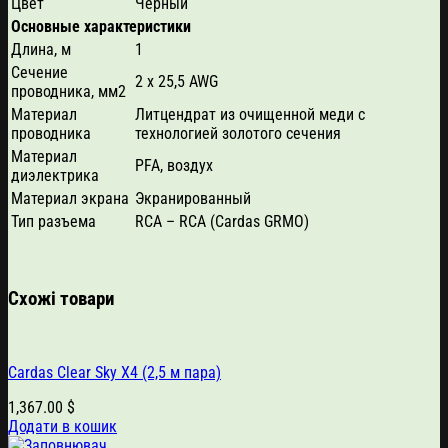
Цвет
Черный
Основные характеристики
Длина, м
1
Сечение
2 x 25,5 AWG
проводника, мм2
Материал
Литцендрат из очищенной меди с
проводника
технологией золотого сечения
Материал
PFA, воздух
диэлектрика
Материал экрана
Экранированный
Тип разъема
RCA – RCA (Cardas GRMO)
Схожі товари
Cardas Clear Sky X4 (2,5 м пара)
1,367.00
$
Додати в кошик