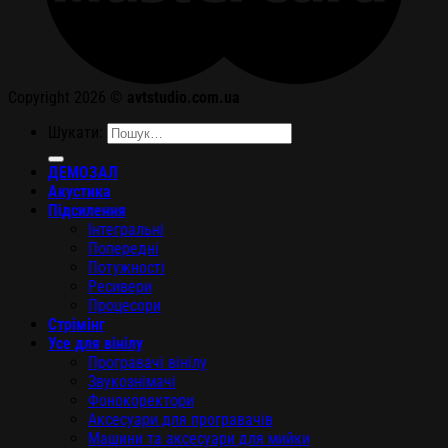
Copyright 2026 ©
avtstudio.com.ua
Шукати:
ДЕМОЗАЛ
Акустика
Підсилення
Інтегральні
Попередні
Потужності
Ресивери
Процесори
Стрімінг
Усе для вінілу
Програвачі вінілу
Звукознімачі
Фонокоректори
Аксесуари для програвачів
Машини та аксесуари для мийки