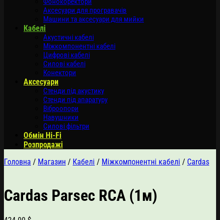
Фонокоректори
Аксесуари для програвачів
Машини та аксесуари для мийки
Кабелі
Акустичні кабелі
Міжкомпонентні кабелі
Цифрові кабелі
Силові кабелі
Конектори
Аксесуари
Стенди під акустику
Стенди під апаратуру
Віброопори
Навушники
Силові фільтри
Обмін Hi-Fi
Розпродажі
Головна
/
Магазин
/
Кабелі
/
Міжкомпонентні кабелі
/
Cardas
Сardas Parsec RCA (1м)