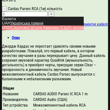
424.00
$
Сardas Parsec RCA (1м) кількість
Валюта
Додати в кошик
UAH
Українська гривня
Артикул:
4326
Категорії:
Cardas
,
Кабелі
,
Міжкомпонентні кабелі
USD
Сполучені Штати Америки (США) долар
Опис
Джордж Кардас не перестает удивлять своими новыми
разработками. Пожалуй, это первый кабель, в котором
качество звучания в разы перекрывает цену. Данный кабель
сохранил звуковой характер Quadlink (музыкальность,
детальность) и приобрел черты, присущие серии Clear –
прозрачность и динамичность звучания. Новый
межкомпонентный кабель Cardas Parsec выпускается с
балансными и небалансными разъемами.
Общие
Название
CARDAS AUDIO Parsec IC RCA 1 m
Производитель
CARDAS Audio (США)
Тип устройства
Межкомпонентный кабель RCA