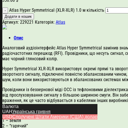
350.00
$
Atlas Hyper Symmetrical (XLR-XLR) 1.0 м кількість
Додати в кошик
Артикул:
229221
Категорія:
Atlas
Опис
Аналоговий аудіоінтерфейс Atlas Hyper Symmetrical замінив знам
радіочастотних перешкод (RFI). Провідники, що несуть сигнал, с
має чорний глянсовий колір.
Hyper Symmetrical XLR-XLR використовує окремі прямі та зворот
зворотного сигналу, підключені повністю збалансованим чином,
шум, коли вони використовуються в збалансованих системах мі
Провідники із беззернової міді OCC із тефлоновими діелектрика
від прослуховування сигналу з більшою шириною смуги. Він заб
враження, як це часто відбувається з кабелями інших виробникі
Валюта
Контакти конекторів з’єднані таким чином:
UAH
Українська гривня
USD
Сполучені Штати Америки (США) долар
1 – земля
2 – “гарячий”