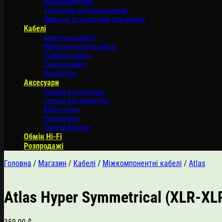
Фонокоректори
Аксесуари для програвачів
Машини та аксесуари для мийки
Кабелі
Акустичні кабелі
Міжкомпонентні кабелі
Цифрові кабелі
Силові кабелі
Конектори
Аксесуари
Стенди під акустику
Стенди під апаратуру
Віброопори
Навушники
Силові фільтри
Обмін Hi-Fi
Розпродажі
Головна
/
Магазин
/
Кабелі
/
Міжкомпонентні кабелі
/
Atlas
Atlas Hyper Symmetrical (XLR-XLR