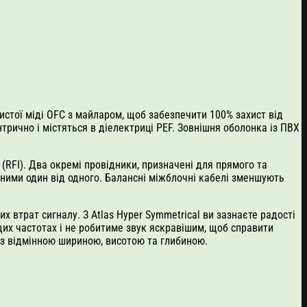
чистої міді OFC з майларом, щоб забезпечити 100% захист від
трично і містяться в діелектриці PEF. Зовнішня оболонка із ПВХ
(RFI). Два окремі провідники, призначені для прямого та
аними один від одного. Балансні міжблочні кабелі зменшують
втрат сигналу. З Atlas Hyper Symmetrical ви зазнаєте радості
щих частотах і не робитиме звук яскравішим, щоб справити
 із відмінною шириною, висотою та глибиною.