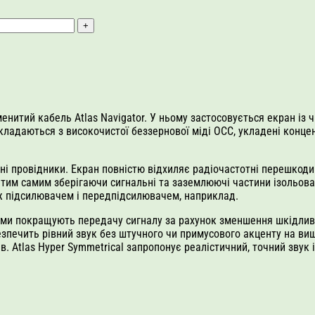
енитий кабель Atlas Navigator. У ньому застосовується екран із 
кладаються з високочистої беззернової міді OCC, укладені концен
ні провідники. Екран повністю відхиляє радіочастотні перешкоди 
 тим самим зберігаючи сигнальні та заземлюючі частини ізольов
ж підсилювачем і передпідсилювачем, наприклад.
ми покращують передачу сигналу за рахунок зменшення шкідливих 
езпечить рівний звук без штучного чи примусового акценту на ви
в. Atlas Hyper Symmetrical запропонує реалістичний, точний звук