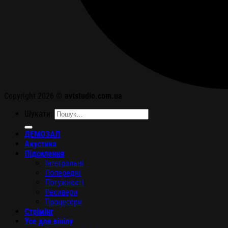
Copyright 2026 ©
avtstudio.com.ua
Шукати:
ДЕМОЗАЛ
Акустика
Підсилення
Інтегральні
Попередні
Потужності
Ресивери
Процесори
Стрімінг
Усе для вінілу