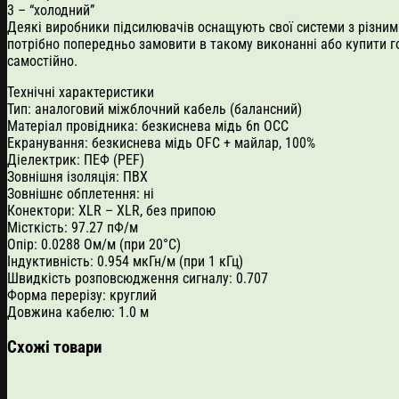
3 – “холодний”
Деякі виробники підсилювачів оснащують свої системи з різним
потрібно попередньо замовити в такому виконанні або купити го
самостійно.
Технічні характеристики
Тип: аналоговий міжблочний кабель (балансний)
Матеріал провідника: безкиснева мідь 6n ОCС
Екранування: безкиснева мідь ОFС + майлар, 100%
Діелектрик: ПЕФ (PEF)
Зовнішня ізоляція: ПВХ
Зовнішнє обплетення: ні
Конектори: XLR – XLR, без припою
Місткість: 97.27 пФ/м
Опір: 0.0288 Ом/м (при 20°C)
Індуктивність: 0.954 мкГн/м (при 1 кГц)
Швидкість розповсюдження сигналу: 0.707
Форма перерізу: круглий
Довжина кабелю: 1.0 м
Схожі товари