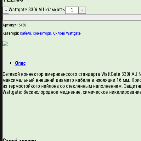
Wattgate 330i AU кількість
Артикул:
6450
Категорії:
Кабелі
,
Конектори
,
Силові Wattgate
Опис
Сетевой коннектор американского стандарта WattGate 330i AU N
максимальный внешний диаметр кабеля в изоляции 16 мм. Крио
из термостойкого нейлона со стеклянным наполнением. Защит
Wattgate: бескислородное меднение, химическое никелирование