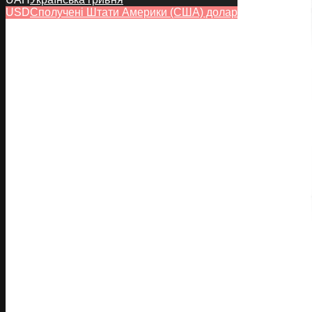
USD
Сполучені Штати Америки (США) долар