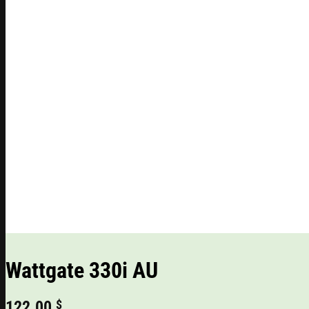
Wattgate 330i AU
122.00
$