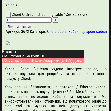
89.00
$
Chord C-stream streaming cable 1,5м кількість
Додати в кошик
Артикул:
3673
Категорії:
Chord Cable
,
Кабелі
,
Цифрові кабелі
Валюта
UAH
Українська гривня
Опис
USD
Сполучені Штати Америки (США) долар
Кабель Chord C-stream чудово ілюструє процес, що
використовується для розробки та створення кожного
продукту Chord.
Крок перший: Встановити, що потокові / Ethernet кабелі
впливають на якість звуку. Це легкий біт. Ми зібрали кілька
різних типів потокових кабелів та слухали їх. Ми
використовували різні стримери, від початкового рівня до
high end та музику на всіх доступних частотах
дискретизації. Ми дізналися, що різні типи кабелів