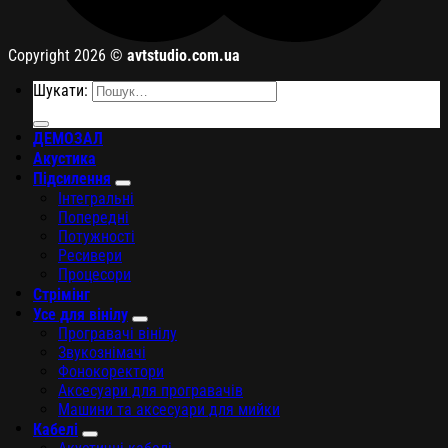
Copyright 2026 ©
avtstudio.com.ua
Шукати:
ДЕМОЗАЛ
Акустика
Підсилення
Інтегральні
Попередні
Потужності
Ресивери
Процесори
Стрімінг
Усе для вінілу
Програвачі вінілу
Звукознімачі
Фонокоректори
Аксесуари для програвачів
Машини та аксесуари для мийки
Кабелі