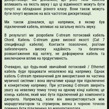
впливають на якість звуку і що ці відмінності можуть бути
почуті на обладнанні різного класу. Вони також можуть
бути почуті музикою на всіх частотою дискретизації.
Ми також дізналися, що напрямок, в якому був
підключений кабель, впливає на загальну якість звуку.
В результаті ми розробили C-stream потоковий кабель
Chord. Кабель C-stream дуже високої якості (Cat 7
специфікації кабелів). Контакти позолочені, роз’єми
забезпечують високу надійність та безпечне
розвантаження від натягу, не деформуючи кабель та
виключаючи вплив на продуктивність.
Очевидно, що будь-який звичайний потоковий / Ethernet
кабель буде працювати незалежно від напрямку. Однак
кабель C-stream призначений для використання як частина
музичної системи і вона звучатиме краще при підключенні
в конкретному напрямку. При установці C-stream зверніть
увагу на невелику темну точку на одному кінці кабелю; це
кінець кабелю, який має бути підключений до компонента
джерела. Наприклад, коли він використовується між
маршрутизатором та стрімером, вилка з чорною точкою
повинна бути підключена до маршрутизатора.