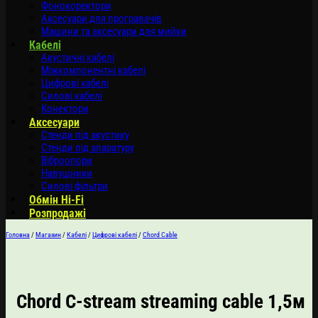
Фонокоректори
Аксесуари для програвачів
Машини та аксесуари для мийки
Кабелі
Акустичні кабелі
Міжкомпонентні кабелі
Цифрові кабелі
Силові кабелі
Конектори
Аксесуари
Стенди під акустику
Стенди під апаратуру
Віброопори
Навушники
Силові фільтри
Обмін Hi-Fi
Розпродажі
Головна
/
Магазин
/
Кабелі
/
Цифрові кабелі
/
Chord Cable
Chord C-stream streaming cable 1,5м