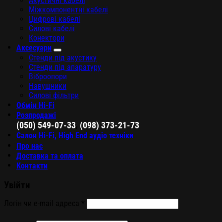
Акустичні кабелі
Міжкомпонентні кабелі
Цифрові кабелі
Силові кабелі
Конектори
Аксесуари
Стенди під акустику
Стенди під апаратуру
Віброопори
Навушники
Силові фільтри
Обмін Hi-Fi
Розпродажі
,
(050) 549-07-33
(098) 373-21-73
Салон Hi-Fi, High End аудіо техніки
Про нас
Доставка та оплата
Контакти
Увійти
Логін чи e-mail адреса
*