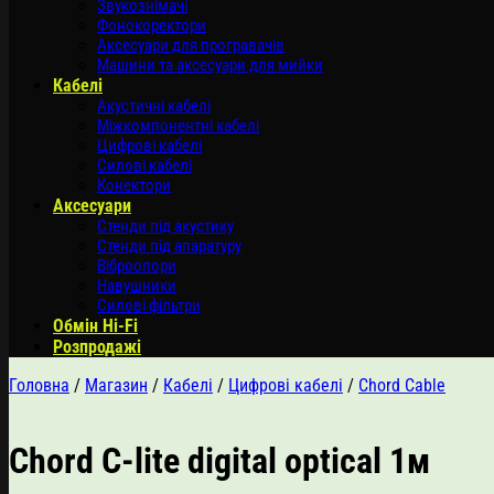
Звукознімачі
Фонокоректори
Аксесуари для програвачів
Машини та аксесуари для мийки
Кабелі
Акустичні кабелі
Міжкомпонентні кабелі
Цифрові кабелі
Силові кабелі
Конектори
Аксесуари
Стенди під акустику
Стенди під апаратуру
Віброопори
Навушники
Силові фільтри
Обмін Hi-Fi
Розпродажі
Головна
/
Магазин
/
Кабелі
/
Цифрові кабелі
/
Chord Cable
Chord C-lite digital optical 1м