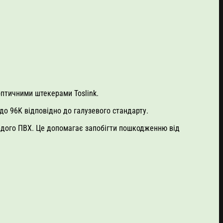
оптичними штекерами Toslink.
до 96K відповідно до галузевого стандарту.
рдого ПВХ. Це допомагає запобігти пошкодженню від