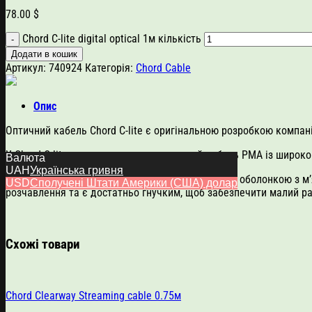
78.00
$
Chord C-lite digital optical 1м кількість
Додати в кошик
Артикул:
740924
Категорія:
Chord Cable
Опис
Оптичний кабель Chord C-lite є оригінальною розробкою компані
У Chord C-lite використовується оптичний кабель PMA із широк
Валюта
UAH
Українська гривня
Центральний провідник захищений внутрішньою оболонкою з м’
USD
Сполучені Штати Америки (США) долар
розчавлення та є достатньо гнучким, щоб забезпечити малий рад
Схожі товари
Chord Clearway Streaming cable 0.75м