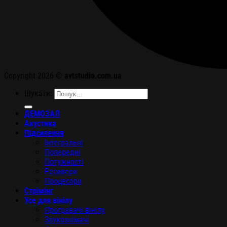
Copyright 2026 ©
avtstudio.com.ua
Шукати:
ДЕМОЗАЛ
Акустика
Підсилення
Інтегральні
Попередні
Потужності
Ресивери
Процесори
Стрімінг
Усе для вінілу
Програвачі вінілу
Звукознімачі