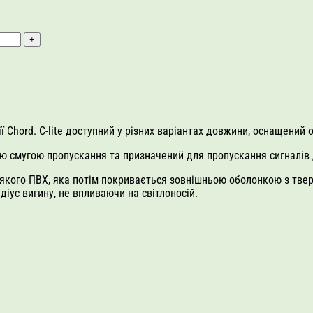
ї Chord. C-lite доступний у різних варіантах довжини, оснащений 
ою смугою пропускання та призначений для пропускання сигналів 
якого ПВХ, яка потім покривається зовнішньою оболонкою з тве
іус вигину, не впливаючи на світлоносій.