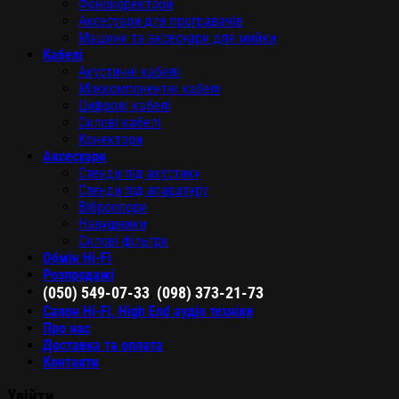
Фонокоректори
Аксесуари для програвачів
Машини та аксесуари для мийки
Кабелі
Акустичні кабелі
Міжкомпонентні кабелі
Цифрові кабелі
Силові кабелі
Конектори
Аксесуари
Стенди під акустику
Стенди під апаратуру
Віброопори
Навушники
Силові фільтри
Обмін Hi-Fi
Розпродажі
,
(050) 549-07-33
(098) 373-21-73
Салон Hi-Fi, High End аудіо техніки
Про нас
Доставка та оплата
Контакти
Увійти