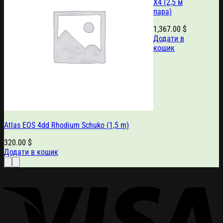
X4 (2,5 м
пара)
1,367.00
$
Додати в
кошик
Atlas EOS 4dd Rhodium Schuko (1,5 m)
320.00
$
Додати в кошик