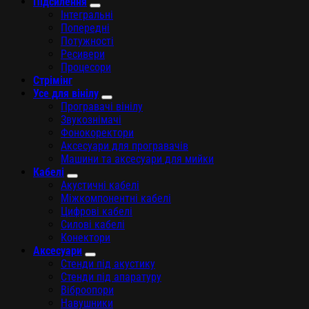
Підсилення
Інтегральні
Попередні
Потужності
Ресивери
Процесори
Стрімінг
Усе для вінілу
Програвачі вінілу
Звукознімачі
Фонокоректори
Аксесуари для програвачів
Машини та аксесуари для мийки
Кабелі
Акустичні кабелі
Міжкомпонентні кабелі
Цифрові кабелі
Силові кабелі
Конектори
Аксесуари
Стенди під акустику
Стенди під апаратуру
Віброопори
Навушники