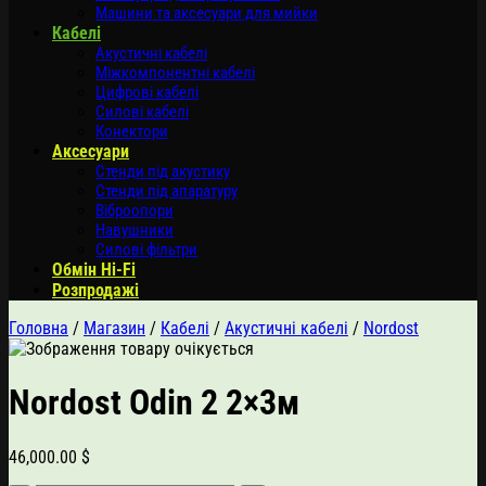
Машини та аксесуари для мийки
Кабелі
Акустичні кабелі
Міжкомпонентні кабелі
Цифрові кабелі
Силові кабелі
Конектори
Аксесуари
Стенди під акустику
Стенди під апаратуру
Віброопори
Навушники
Силові фільтри
Обмін Hi-Fi
Розпродажі
Головна
/
Магазин
/
Кабелі
/
Акустичні кабелі
/
Nordost
Nordost Odin 2 2×3м
46,000.00
$