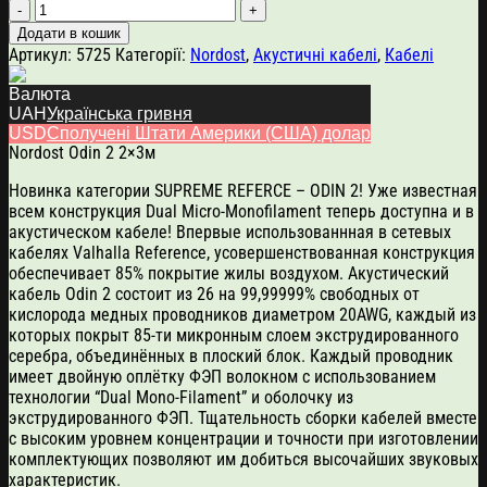
Nordost
Odin
Додати в кошик
2
Артикул:
5725
Категорії:
Nordost
,
Акустичні кабелі
,
Кабелі
2x3м
кількість
Валюта
UAH
Українська гривня
Опис
USD
Сполучені Штати Америки (США) долар
Nordost Odin 2 2×3м
Новинка категории SUPREME REFERCE – ODIN 2! Уже известная
всем конструкция Dual Micro-Monofilament теперь доступна и в
акустическом кабеле! Впервые использованнная в сетевых
кабелях Valhalla Reference, усовершенствованная конструкция
обеспечивает 85% покрытие жилы воздухом. Акустический
кабель Odin 2 состоит из 26 на 99,99999% свободных от
кислорода медных проводников диаметром 20AWG, каждый из
которых покрыт 85-ти микронным слоем экструдированного
серебра, объединённых в плоский блок. Каждый проводник
имеет двойную оплётку ФЭП волокном с использованием
технологии “Dual Mono-Filament” и оболочку из
экструдированного ФЭП. Тщательность сборки кабелей вместе
с высоким уровнем концентрации и точности при изготовлении
комплектующих позволяют им добиться высочайших звуковых
характеристик.